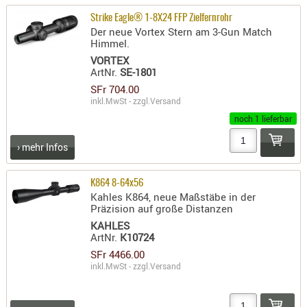
Strike Eagle® 1-8X24 FFP Zielfernrohr
Der neue Vortex Stern am 3-Gun Match
Himmel.
VORTEX
ArtNr.
SE-1801
SFr 704.00
inkl.MwSt - zzgl.
Versand
noch 1 lieferbar
› mehr Infos
K864 8-64x56
Kahles K864, neue Maßstäbe in der
Präzision auf große Distanzen
KAHLES
ArtNr.
K10724
SFr 4466.00
inkl.MwSt - zzgl.
Versand