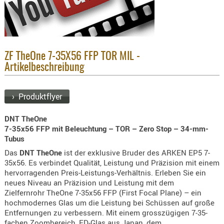
KNIESCHU
ERSTE
HILFE
GEHÖRSC
ZF TheOne 7-35X56 FFP TOR MIL -
HANDSCH
Artikelbeschreibung
KOPFSCH
TARNUNG
› Produktflyer
TRAGES
DNT TheOne
7-35x56 FFP mit Beleuchtung – TOR – Zero Stop – 34-mm-
GEWEHRT
Tubus
HOLSTER
Das
DNT TheOne
ist der exklusive Bruder des ARKEN EP5 7-
Holster
35x56. Es verbindet Qualität, Leistung und Präzision mit einem
Basen,
hervorragenden Preis-Leistungs-Verhältnis. Erleben Sie ein
Grundp
neues Niveau an Präzision und Leistung mit dem
Zielfernrohr TheOne 7-35x56 FFP (First Focal Plane) – ein
Holster
hochmodernes Glas um die Leistung bei Schüssen auf große
Entfernungen zu verbessern. Mit einem grosszügigen 7-35-
1911er
fachen Zoombereich, ED-Glas aus Japan, dem