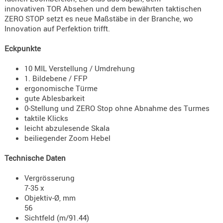
Holster
innovativen TOR Absehen und dem bewährten taktischen
ZERO STOP setzt es neue Maßstäbe in der Branche, wo
Beretta
Innovation auf Perfektion trifft.
Holster
Eckpunkte
CZ
Holster
10 MIL Verstellung / Umdrehung
1. Bildebene / FFP
Glock
ergonomische Türme
gute Ablesbarkeit
Holster
0-Stellung und ZERO Stop ohne Abnahme des Turmes
HK
taktile Klicks
leicht abzulesende Skala
Holster
beiliegender Zoom Hebel
SIG-Sa
Technische Daten
Holster
Walthe
Vergrösserung
7-35 x
Holster
Objektiv-Ø, mm
Sonsti
56
Sichtfeld (m/91.44)
Magazi