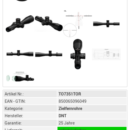
LICHTQUE
BIWAKMAT
LOCKMITT
MESSER
WÄRMEQU
SCHIES
AUFLAGE
BALLISTI
DREIBEIN
ELEKTRON
ENTFERNU
LADEHILF
Artikel Nr.:
TO7351TOR
EAN - GTIN:
850065096049
ORGANISA
Kategorie:
Zielfernrohre
RIEMEN
Hersteller:
DNT
SCHIESSS
Garantie:
25 Jahre
KLEIDUNG