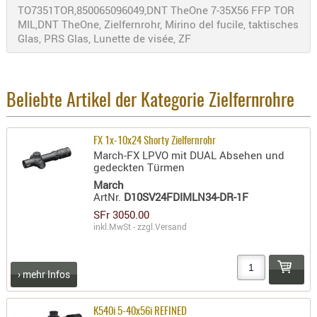
TO7351TOR,850065096049,DNT TheOne 7-35X56 FFP TOR
PRÜFMITT
MIL,DNT TheOne, Zielfernrohr, Mirino del fucile, taktisches
WERKZEU
Glas, PRS Glas, Lunette de visée, ZF
WAFFE
ABZÜGE
Beliebte Artikel der Kategorie Zielfernrohre
BASEN -
SONDERM
CHASSIS
FX 1x-10x24 Shorty Zielfernrohr
March-FX LPVO mit DUAL Absehen und
-
gedeckten Türmen
SCHÄFTE
March
CHASSIS-
ArtNr.
D10SV24FDIMLN34-DR-1F
ZUBEHÖR
SFr 3050.00
inkl.MwSt - zzgl.
Versand
GRIFFE
LADEHEBE
MAGAZIN
› mehr Infos
MÜNDUNG
RAILS
K540i 5-40x56i REFINED