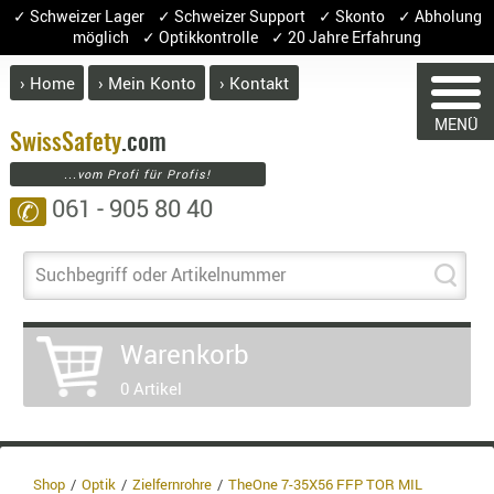
✓ Schweizer Lager ✓ Schweizer Support ✓ Skonto ✓ Abholung
möglich ✓ Optikkontrolle ✓ 20 Jahre Erfahrung
› Home
› Mein Konto
› Kontakt
ABVERK
MENÜ
BEKLEI
Swiss
Safety
.com
...vom Profi für Profis!
GÜRTEL
061 - 905 80 40
✆
HANDSCH
HOSEN
JACKEN
Suchbegriff oder Artikelnummer
KOPFBED
WARENKORB
OBERBEKL
Warenkorb
PATCHES
0 Artikel
RÜSTWEST
Sie haben keine Artikel im Warenkorb.
CARRIER
Artikel
Menge
Preis
SOCKEN
Warenwert :
UNTERWÄ
Shop
Optik
Zielfernrohre
TheOne 7-35X56 FFP TOR MIL