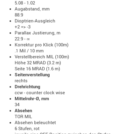
5.08 - 1.02
- doubl
Augabstand, mm
88.9
Magazi
Dioptrien-Ausgleich
- single
+2 => -3
Parallax Justierung, m
Holster
22.9 - ∞
Zubehö
Korrektur pro Klick (100m)
.1 Mil / 10 mm
HYDRATI
Verstellbereich MIL (100m)
KITS
Höhe 32 MRAD (3.2 m)
KOFFER
Seite 16 MRAD (1.6 m)
Seitenverstellung
RUCKSÄC
rechts
RUCKSAC
Drehrichtung
ERWEITER
ccw - counter clock wise
Mittelrohr-Ø, mm
RÜST-
34
TASCHEN
Absehen
TRAGE-,
TOR MIL
PACKTAS
Absehen beleuchtet
6 Stufen, rot
WAFFE