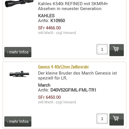
Kahles K540i REFINED mit SKMR4+
RIEMEN
Absehen in neuester Generation
SONSTIGE
KAHLES
ArtNr.
K10950
SPUHR -
ERSATZTEI
SFr 4466.00
inkl.MwSt - zzgl.
Versand
SPUHR -
ERWEITER
VISIERE
› mehr Infos
ZF-
MONTAGE
Genesis 4-40x52mm Zielfernrohr
Der kleine Bruder des March Genesis ist
ZWEIBEIN
speziell für LR,
WIEDER
March
ArtNr.
D40V52GFIML-FML-TR1
SFr 6450.00
inkl.MwSt - zzgl.
Versand
› mehr Infos