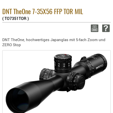
Enthaltene M
BEKLEIDU
8.1% :
ZUBEHÖR
DNT TheOne 7-35X56 FFP TOR MIL
3.8% :
( TO7351TOR )
2.6% :
OPTIK
Summe :
ENTFERNU
zzgl. Versan
FERNGLÄS
DNT TheOne, hochwertiges Japanglas mit 5-fach Zoom und
MAGNIFIE
WEITER EINKAU
ZERO Stop
MONOKUL
NACHTSIC
M
OPTIK-
ZUBEHÖR
ROTPUNK
SPEKTIVE
STATIVE
ZIELFERN
OUTDO