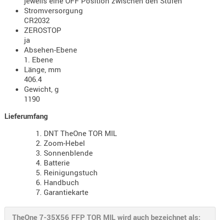
jeweils eine OFF Position zwischen den Stufen
Stromversorgung
AUFSÄTZE
CR2032
UND
ZEROSTOP
BÜRSTEN
ja
Absehen-Ebene
DIENSTLE
1. Ebene
PATCHES
Länge, mm
UND
406.4
PELLETS
Gewicht, g
1190
PUTZSCH
PUTZSTOC
Lieferumfang
FÜHRUNG
DNT TheOne TOR MIL
PUTZSTÖC
Zoom-Hebel
Sonnenblende
REINIGER
Batterie
REINIGUN
Reinigungstuch
SCHMIERM
Handbuch
Garantiekarte
SONSTIGE
TESTMITTE
TheOne 7-35X56 FFP TOR MIL wird auch bezeichnet als:
-