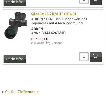
› mehr Infos
SH-4J Gen2 6-24X50 FFP VHR MOA
ARKEN SH-4J Gen II, hochwertiges
Japanglas mit 4-fach Zoom und
ARKEN
ArtNr.
SH4J-6240VHR
SFr 385.00
inkl.MwSt - zzgl.
Versand
› mehr Infos
›
Optik
›
Zielfernrohre