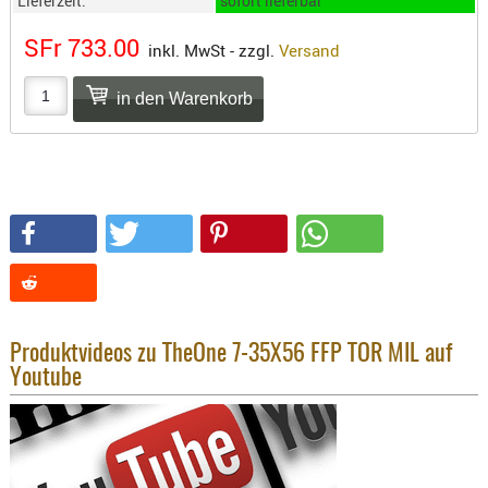
Lieferzeit:
sofort lieferbar
SONSTIGE
TAKTISCH
SFr 733.00
inkl. MwSt - zzgl.
Versand
TOOLS
TARGETS,
ZIELE
SCHUTZ
BALLISTI
SCHUTZ
Einlage
Platten
Kopfsc
Produktvideos zu TheOne 7-35X56 FFP TOR MIL auf
Trages
Youtube
BRILLEN
EINSATZH
MATERIAL
ELLENBOG