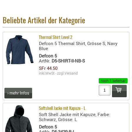
BEKLEIDU
ZUBEHÖR
Beliebte Artikel der Kategorie
OPTIK
ENTFERNU
Thermal Shirt Level 2
FERNGLÄS
Defcon 5 Thermal Shirt, Grösse S, Navy
MAGNIFIE
Blue
Defcon 5
MONOKUL
ArtNr.
D5-SHIRT-II-NB-S
NACHTSIC
SFr 44.50
OPTIK-
inkl.MwSt - zzgl.
Versand
ZUBEHÖR
noch 1 lieferbar
ROTPUNK
› mehr Infos
SPEKTIVE
STATIVE
Softshell Jacke mit Kapuze - L
ZIELFERN
Soft Shell Jacke mit Kapuze, Farbe:
Schwarz, Grösse: L
OUTDO
Defcon 5
ArtNr.
D5-3429-B-L