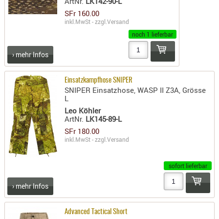
ArtNr.
LK142-90-L
SONSTIGE
SFr 160.00
TAKTISCH
inkl.MwSt - zzgl.
Versand
TOOLS
noch 1 lieferbar
TARGETS,
ZIELE
› mehr Infos
SCHUTZ
Einsatzkampfhose SNIPER
BALLISTI
SNIPER Einsatzhose, WASP II Z3A, Grösse
L
SCHUTZ
Leo Köhler
Einlage
ArtNr.
LK145-89-L
Platten
SFr 180.00
inkl.MwSt - zzgl.
Versand
Kopfsc
Trages
sofort lieferbar
BRILLEN
› mehr Infos
EINSATZH
MATERIAL
Advanced Tactical Short
ELLENBOG