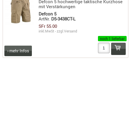
Defcon 5 hochwertige taktische Kurzhose
mit Verstärkungen
KNIESCHU
Defcon 5
ERSTE
ArtNr.
D5-3438CT-L
HILFE
SFr 55.00
GEHÖRSC
inkl.MwSt - zzgl.
Versand
HANDSCH
noch 1 lieferbar
KOPFSCH
› mehr Infos
TARNUNG
TRAGES
GEWEHRT
HOLSTER
Holster
Basen,
Grundp
Holster
1911er