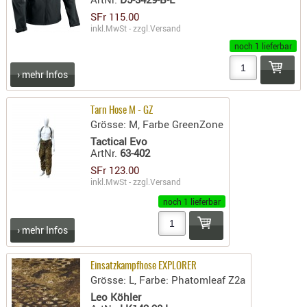
LICHTQUE
SFr 115.00
BIWAKMAT
inkl.MwSt - zzgl.
Versand
LOCKMITT
noch 1 lieferbar
MESSER
› mehr Infos
WÄRMEQU
SCHIES
Tarn Hose M - GZ
Grösse: M, Farbe GreenZone
AUFLAGE
Tactical Evo
BALLISTI
ArtNr.
63-402
DREIBEIN
SFr 123.00
inkl.MwSt - zzgl.
Versand
ELEKTRON
ENTFERNU
noch 1 lieferbar
LADEHILF
› mehr Infos
ORGANISA
RIEMEN
Einsatzkampfhose EXPLORER
SCHIESSS
Grösse: L, Farbe: Phatomleaf Z2a
KLEIDUNG
Leo Köhler