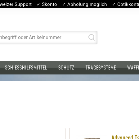
weizer Support ✓ Skonto ✓ Abholung möglich ✓ Optikkontro
hbegriff oder Artikelnummer
SCHIESSHILFSMITTEL
SCHUTZ
TRAGESYSTEME
WAFF
Advanced Ta