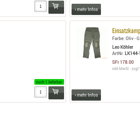
› mehr Infos
Einsatzkamp
Farbe: Oliv - 
Leo Köhler
ArtNr.
LK144-
SFr 178.00
inkl.MwSt - zzgl.
noch 1 lieferbar
› mehr Infos