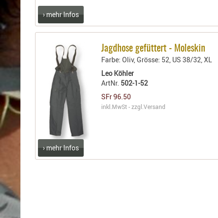
Holster
› mehr Infos
Sonstige
Magazinholster
-
Jagdhose gefüttert - Moleskin
double
Farbe: Oliv, Grösse: 52, US 38/32, XL
Magazinholster
Leo Köhler
-
ArtNr.
502-1-52
single
SFr 96.50
Holster-
inkl.MwSt - zzgl.
Versand
Zubehör
› mehr Infos