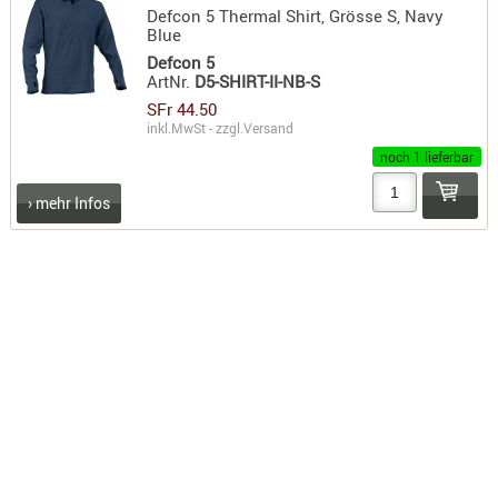
Defcon 5 Thermal Shirt, Grösse S, Navy
KNIESCHU
Blue
ERSTE
Defcon 5
ArtNr.
D5-SHIRT-II-NB-S
HILFE
SFr 44.50
GEHÖRSC
inkl.MwSt - zzgl.
Versand
HANDSCH
noch 1 lieferbar
KOPFSCH
› mehr Infos
TARNUNG
TRAGES
GEWEHRT
HOLSTER
Holster
Basen,
Grundp
Holster
1911er