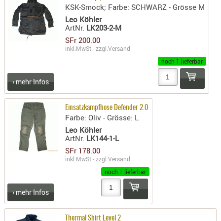
SONSTIGE
KSK-Smock; Farbe: SCHWARZ - Grösse M
TAKTISCH
Leo Köhler
ArtNr.
LK203-2-M
TOOLS
SFr 200.00
TARGETS,
inkl.MwSt - zzgl.
Versand
ZIELE
noch 1 lieferbar
SCHUTZ
› mehr Infos
BALLISTI
SCHUTZ
Einsatzkampfhose Defender 2.0
Farbe: Oliv - Grösse: L
Einlage
Platten
Leo Köhler
ArtNr.
LK144-1-L
Kopfsc
SFr 178.00
inkl.MwSt - zzgl.
Versand
Trages
noch 1 lieferbar
BRILLEN
› mehr Infos
EINSATZH
MATERIAL
Thermal Shirt Level 2
ELLENBOG