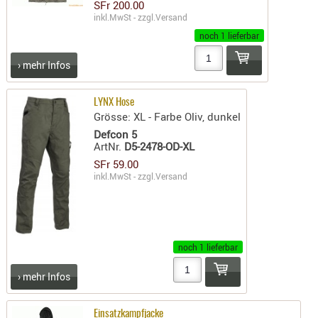
LICHTQUE
SFr 200.00
inkl.MwSt - zzgl.
Versand
BIWAKMAT
noch 1 lieferbar
LOCKMITT
MESSER
› mehr Infos
WÄRMEQU
LYNX Hose
SCHIES
Grösse: XL - Farbe Oliv, dunkel
AUFLAGE
Defcon 5
ArtNr.
D5-2478-OD-XL
BALLISTI
SFr 59.00
DREIBEIN
inkl.MwSt - zzgl.
Versand
ELEKTRON
ENTFERNU
LADEHILF
ORGANISA
noch 1 lieferbar
RIEMEN
› mehr Infos
SCHIESSS
KLEIDUNG
Einsatzkampfjacke