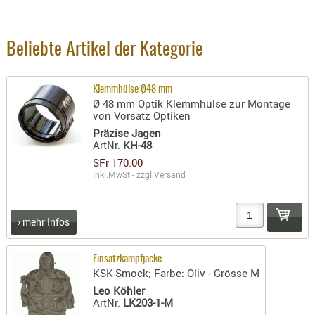
BEKLEIDU
ZUBEHÖR
Beliebte Artikel der Kategorie
OPTIK
ENTFERNU
Klemmhülse Ø48 mm
FERNGLÄS
Ø 48 mm Optik Klemmhülse zur Montage
MAGNIFIE
von Vorsatz Optiken
Präzise Jagen
MONOKUL
ArtNr.
KH-48
NACHTSIC
SFr 170.00
OPTIK-
inkl.MwSt - zzgl.
Versand
ZUBEHÖR
ROTPUNK
› mehr Infos
SPEKTIVE
STATIVE
Einsatzkampfjacke
ZIELFERN
KSK-Smock; Farbe: Oliv - Grösse M
Leo Köhler
OUTDO
ArtNr.
LK203-1-M