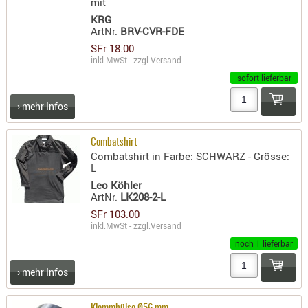
mit
LICHTQUE
KRG
BIWAKMAT
ArtNr.
BRV-CVR-FDE
LOCKMITT
SFr 18.00
MESSER
inkl.MwSt - zzgl.
Versand
WÄRMEQU
sofort lieferbar
SCHIES
› mehr Infos
AUFLAGE
Combatshirt
BALLISTI
Combatshirt in Farbe: SCHWARZ - Grösse:
DREIBEIN
L
ELEKTRON
Leo Köhler
ArtNr.
LK208-2-L
ENTFERNU
SFr 103.00
LADEHILF
inkl.MwSt - zzgl.
Versand
ORGANISA
noch 1 lieferbar
RIEMEN
› mehr Infos
SCHIESSS
KLEIDUNG