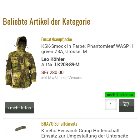
BEKLEIDU
ZUBEHÖR
Beliebte Artikel der Kategorie
OPTIK
ENTFERNU
Einsatzkampfjacke
FERNGLÄS
KSK-Smock in Farbe: Phantomleaf WASP II
MAGNIFIE
green Z3A, Grösse: M
Leo Köhler
MONOKUL
ArtNr.
LK203-89-M
NACHTSIC
SFr 280.00
OPTIK-
inkl.MwSt - zzgl.
Versand
ZUBEHÖR
ROTPUNK
noch 1 lieferbar
SPEKTIVE
› mehr Infos
STATIVE
ZIELFERN
BRAVO Schafteinsatz
OUTDO
Kinetic Research Group Hinterschaft
Einsatz zur Umgestaltung der Unterseite