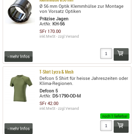
Klemmhülse Ø56 mm
SONSTIGE
Ø 56 mm Optik Klemmhülse zur Montage
TAKTISCH
von Vorsatz Optiken
TOOLS
Präzise Jagen
ArtNr.
KH-56
TARGETS,
SFr 170.00
ZIELE
inkl.MwSt - zzgl.
Versand
SCHUTZ
BALLISTI
› mehr Infos
SCHUTZ
Einlage
T-Shirt Lycra & Mesh
Defcon 5 Shirt für heisse Jahreszeiten oder
Platten
Klima-Regionen.
Kopfsc
Defcon 5
ArtNr.
D5-1790-OD-M
Trages
SFr 42.00
inkl.MwSt - zzgl.
Versand
BRILLEN
noch 1 lieferbar
EINSATZH
MATERIAL
› mehr Infos
ELLENBOG