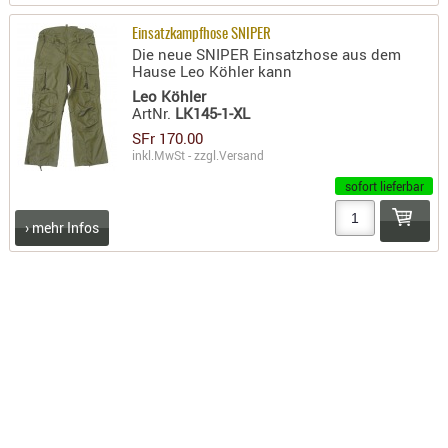
KNIESCHU
Einsatzkampfhose SNIPER
ERSTE
Die neue SNIPER Einsatzhose aus dem
Hause Leo Köhler kann
HILFE
Leo Köhler
GEHÖRSC
ArtNr.
LK145-1-XL
HANDSCH
SFr 170.00
inkl.MwSt - zzgl.
Versand
KOPFSCH
TARNUNG
sofort lieferbar
TRAGES
› mehr Infos
GEWEHRT
HOLSTER
Holster
Basen,
Grundp
Holster
1911er