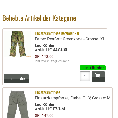
BEKLEIDU
ZUBEHÖR
Beliebte Artikel der Kategorie
OPTIK
ENTFERNU
Einsatzkampfhose Defender 2.0
FERNGLÄS
Farbe: PenCott Greenzone - Grösse: XL
MAGNIFIE
Leo Köhler
ArtNr.
LK144-81-XL
MONOKUL
SFr 178.00
NACHTSIC
inkl.MwSt - zzgl.
Versand
OPTIK-
noch 1 lieferbar
ZUBEHÖR
ROTPUNK
› mehr Infos
SPEKTIVE
STATIVE
Einsatzkampfhose
Einsatzkampfhose, Farbe: OLIV, Grösse: M
ZIELFERN
Leo Köhler
ArtNr.
LK107-1-M
OUTDO
SFr 147.00