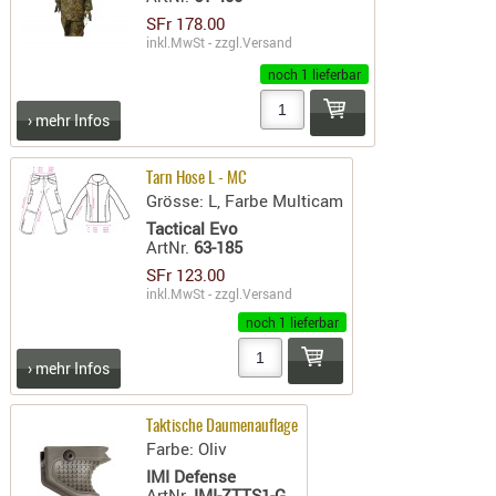
SONSTIGE
SFr 178.00
TAKTISCH
inkl.MwSt - zzgl.
Versand
TOOLS
noch 1 lieferbar
TARGETS,
› mehr Infos
ZIELE
SCHUTZ
Tarn Hose L - MC
Grösse: L, Farbe Multicam
BALLISTI
Tactical Evo
SCHUTZ
ArtNr.
63-185
Einlage
SFr 123.00
Platten
inkl.MwSt - zzgl.
Versand
noch 1 lieferbar
Kopfsc
› mehr Infos
Trages
BRILLEN
Taktische Daumenauflage
EINSATZH
Farbe: Oliv
MATERIAL
IMI Defense
ArtNr.
IMI-ZTTS1-G
ELLENBOG