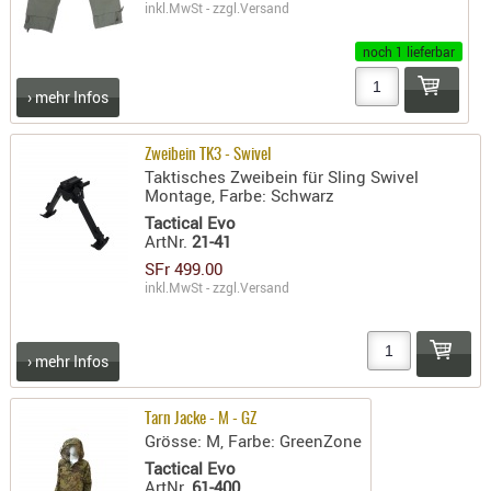
LICHTQUE
inkl.MwSt - zzgl.
Versand
BIWAKMAT
noch 1 lieferbar
LOCKMITT
MESSER
› mehr Infos
WÄRMEQU
Zweibein TK3 - Swivel
SCHIES
Taktisches Zweibein für Sling Swivel
Montage, Farbe: Schwarz
AUFLAGE
Tactical Evo
BALLISTI
ArtNr.
21-41
DREIBEIN
SFr 499.00
inkl.MwSt - zzgl.
Versand
ELEKTRON
ENTFERNU
LADEHILF
› mehr Infos
ORGANISA
RIEMEN
Tarn Jacke - M - GZ
Grösse: M, Farbe: GreenZone
SCHIESSS
Tactical Evo
KLEIDUNG
ArtNr.
61-400