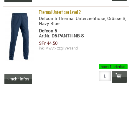
KNIESCHU
Thermal Unterhose Level 2
ERSTE
Defcon 5 Thermal Unterziehhose, Grösse S,
HILFE
Navy Blue
GEHÖRSC
Defcon 5
ArtNr.
D5-PANT-II-NB-S
HANDSCH
SFr 44.50
KOPFSCH
inkl.MwSt - zzgl.
Versand
TARNUNG
TRAGES
noch 1 lieferbar
GEWEHRT
› mehr Infos
HOLSTER
Holster
Basen,
Grundp
Holster
1911er