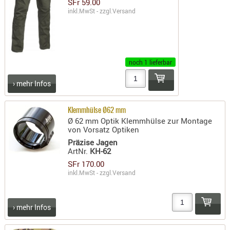
LICHTQUE
SFr 59.00
inkl.MwSt - zzgl.
Versand
BIWAKMAT
LOCKMITT
MESSER
WÄRMEQU
noch 1 lieferbar
SCHIES
› mehr Infos
AUFLAGE
BALLISTI
Klemmhülse Ø62 mm
Ø 62 mm Optik Klemmhülse zur Montage
DREIBEIN
von Vorsatz Optiken
ELEKTRON
Präzise Jagen
ArtNr.
KH-62
ENTFERNU
SFr 170.00
LADEHILF
inkl.MwSt - zzgl.
Versand
ORGANISA
RIEMEN
› mehr Infos
SCHIESSS
KLEIDUNG