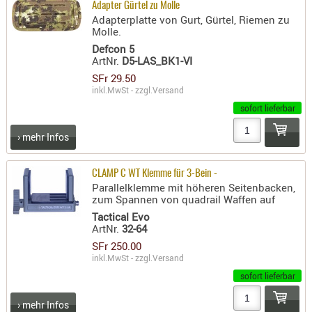
SONSTIGE
Adapter Gürtel zu Molle
Adapterplatte von Gurt, Gürtel, Riemen zu
TAKTISCH
Molle.
TOOLS
Defcon 5
TARGETS,
ArtNr.
D5-LAS_BK1-VI
ZIELE
SFr 29.50
inkl.MwSt - zzgl.
Versand
SCHUTZ
sofort lieferbar
BALLISTI
› mehr Infos
SCHUTZ
Einlage
CLAMP C WT Klemme für 3-Bein -
Platten
Parallelklemme mit höheren Seitenbacken,
zum Spannen von quadrail Waffen auf
Kopfsc
Tactical Evo
ArtNr.
32-64
Trages
SFr 250.00
BRILLEN
inkl.MwSt - zzgl.
Versand
EINSATZH
sofort lieferbar
MATERIAL
› mehr Infos
ELLENBOG