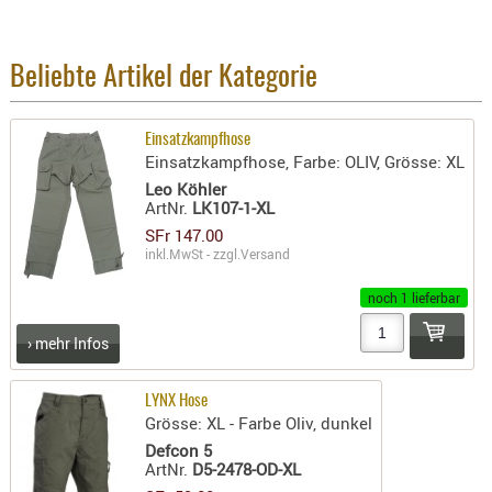
BEKLEIDU
ZUBEHÖR
Beliebte Artikel der Kategorie
OPTIK
ENTFERNU
Einsatzkampfhose
FERNGLÄS
Einsatzkampfhose, Farbe: OLIV, Grösse: XL
MAGNIFIE
Leo Köhler
ArtNr.
LK107-1-XL
MONOKUL
SFr 147.00
NACHTSIC
inkl.MwSt - zzgl.
Versand
OPTIK-
ZUBEHÖR
noch 1 lieferbar
ROTPUNK
› mehr Infos
SPEKTIVE
STATIVE
LYNX Hose
ZIELFERN
Grösse: XL - Farbe Oliv, dunkel
Defcon 5
OUTDO
ArtNr.
D5-2478-OD-XL