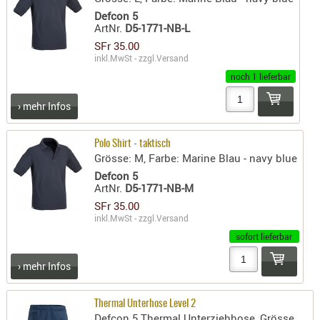
LICHTQUE
Defcon 5
BIWAKMAT
ArtNr.
D5-1771-NB-L
LOCKMITT
SFr 35.00
inkl.MwSt - zzgl.
Versand
MESSER
noch 1 lieferbar
WÄRMEQU
› mehr Infos
SCHIES
AUFLAGE
Polo Shirt - taktisch
BALLISTI
Grösse: M, Farbe: Marine Blau - navy blue
DREIBEIN
Defcon 5
ArtNr.
D5-1771-NB-M
ELEKTRON
SFr 35.00
ENTFERNU
inkl.MwSt - zzgl.
Versand
LADEHILF
sofort lieferbar
ORGANISA
› mehr Infos
RIEMEN
SCHIESSS
Thermal Unterhose Level 2
KLEIDUNG
Defcon 5 Thermal Unterziehhose, Grösse