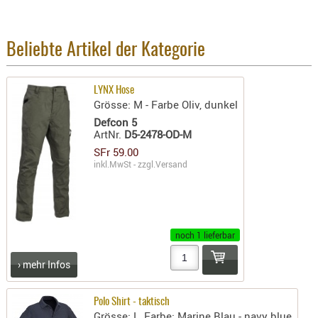
BEKLEIDU
ZUBEHÖR
Beliebte Artikel der Kategorie
OPTIK
ENTFERNU
LYNX Hose
FERNGLÄS
Grösse: M - Farbe Oliv, dunkel
MAGNIFIE
Defcon 5
ArtNr.
D5-2478-OD-M
MONOKUL
SFr 59.00
NACHTSIC
inkl.MwSt - zzgl.
Versand
OPTIK-
ZUBEHÖR
ROTPUNK
SPEKTIVE
noch 1 lieferbar
STATIVE
› mehr Infos
ZIELFERN
OUTDO
Polo Shirt - taktisch
Grösse: L, Farbe: Marine Blau - navy blue