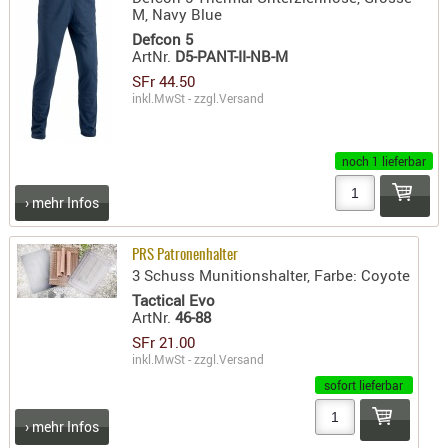
SONSTIGE
M, Navy Blue
TAKTISCH
Defcon 5
ArtNr.
D5-PANT-II-NB-M
TOOLS
SFr 44.50
TARGETS,
inkl.MwSt - zzgl.
Versand
ZIELE
SCHUTZ
noch 1 lieferbar
BALLISTI
› mehr Infos
SCHUTZ
Einlage
PRS Patronenhalter
Platten
3 Schuss Munitionshalter, Farbe: Coyote
Kopfsc
Tactical Evo
ArtNr.
46-88
Trages
SFr 21.00
inkl.MwSt - zzgl.
Versand
BRILLEN
sofort lieferbar
EINSATZH
MATERIAL
› mehr Infos
ELLENBOG