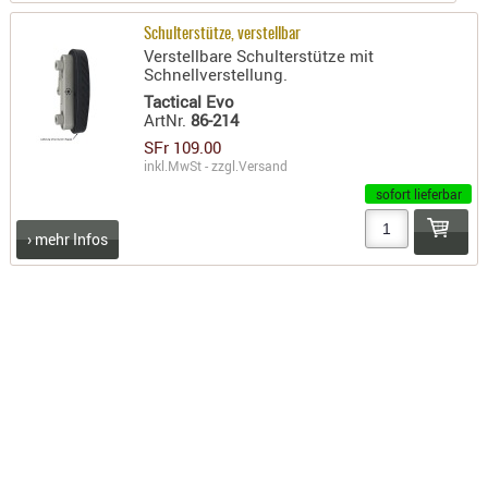
KNIESCHU
Schulterstütze, verstellbar
Verstellbare Schulterstütze mit
ERSTE
Schnellverstellung.
HILFE
Tactical Evo
GEHÖRSC
ArtNr.
86-214
HANDSCH
SFr 109.00
inkl.MwSt - zzgl.
Versand
KOPFSCH
sofort lieferbar
TARNUNG
› mehr Infos
TRAGES
GEWEHRT
HOLSTER
Holster
Basen,
Grundp
Holster
1911er