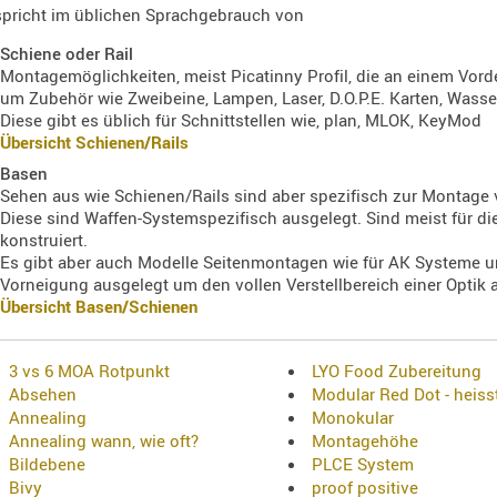
pricht im üblichen Sprachgebrauch von
Schiene oder Rail
Montagemöglichkeiten, meist Picatinny Profil, die an einem Vord
um Zubehör wie Zweibeine, Lampen, Laser, D.O.P.E. Karten, Wass
Diese gibt es üblich für Schnittstellen wie, plan, MLOK, KeyMod
Übersicht Schienen/Rails
Basen
Sehen aus wie Schienen/Rails sind aber spezifisch zur Montage v
Diese sind Waffen-Systemspezifisch ausgelegt. Sind meist für d
konstruiert.
Es gibt aber auch Modelle Seitenmontagen wie für AK Systeme u
Vorneigung ausgelegt um den vollen Verstellbereich einer Optik
Übersicht Basen/Schienen
3 vs 6 MOA Rotpunkt
LYO Food Zubereitung
Absehen
Modular Red Dot - heiss
Annealing
Monokular
Annealing wann, wie oft?
Montagehöhe
Bildebene
PLCE System
Bivy
proof positive