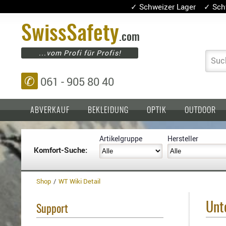
✓ Schweizer Lager ✓ Sch
Swiss
Safety
.com
...vom Profi für Profis!
Suc
✆
061 - 905 80 40
ABVERKAUF
BEKLEIDUNG
OPTIK
OUTDOOR
Artikelgruppe
Hersteller
Komfort-Suche:
Einlagen,
Holster
Platten
Basen,
Kopfschutz
Grundplatten
Shop
WT Wiki Detail
Tragesysteme
Holster
für
Unt
Support
1911er