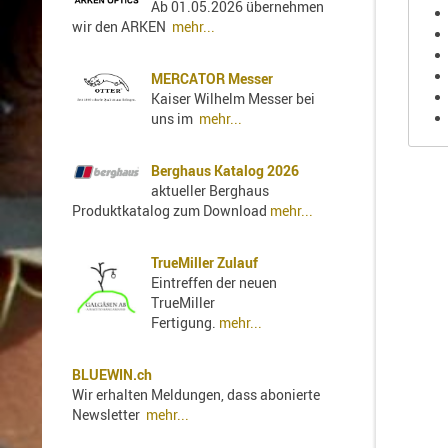
Ab 01.05.2026 übernehmen
Holster
wir den ARKEN
mehr...
Sonstige
Magazinholster
MERCATOR Messer
-
Kaiser Wilhelm Messer bei
double
uns im
mehr...
Magazinholster
-
Berghaus Katalog 2026
single
aktueller Berghaus
Holster-
Produktkatalog zum Download
mehr...
Zubehör
TrueMiller Zulauf
Eintreffen der neuen
TrueMiller
Fertigung.
mehr...
BLUEWIN.ch
Wir erhalten Meldungen, dass abonierte
Newsletter
mehr...