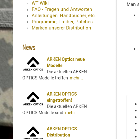
Holster
WT Wiki
Man s
für
FAQ - Fragen und Antworten
Beretta
Anleitungen, Handbücher, etc.
Programme, Treiber, Patches
Holster
Marken unserer Distribution
für
CZ
Holster
News
für
ARKEN Optics neue
Glock
Modelle
Holster
Die aktuellen ARKEN
für
OPTICS Modelle treffen
mehr...
HK
Holster
ARKEN OPTICS
für
eingetroffen!
SIG-
Die aktuellen ARKEN
Sauer
OPTICS Modelle sind
mehr...
Holster
für
ARKEN OPTICS
Walther
Distribution