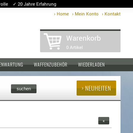
lle ✓ 20 Jahre Erfahrung
› Home
› Mein Konto
› Kontakt
Warenkorb
0 Artikel
ENWARTUNG
WAFFENZUBEHÖR
WIEDERLADEN
› NEUHEITEN
«