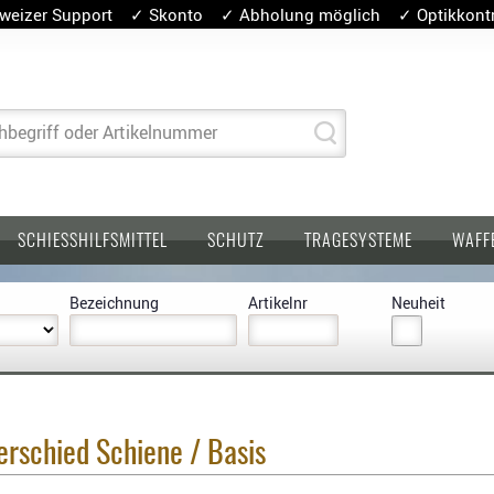
weizer Support ✓ Skonto ✓ Abholung möglich ✓ Optikkontro
hbegriff oder Artikelnummer
SCHIESSHILFSMITTEL
SCHUTZ
TRAGESYSTEME
WAFF
Bezeichnung
Artikelnr
Neuheit
erschied Schiene / Basis