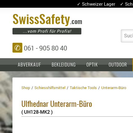
✓ Schweizer Lager ✓ Sch
Swiss
Safety
.com
...vom Profi für Profis!
Suc
✆
061 - 905 80 40
ABVERKAUF
BEKLEIDUNG
OPTIK
OUTDOOR
Shop
Schiesshilfsmittel
Taktische Tools
Unterarm-Büro
Einlagen,
Holster
Platten
Basen,
Kopfschutz
Ulfhednar Unterarm-Büro
Grundplatten
Tragesysteme
Holster
( UH128-MK2 )
für
1911er