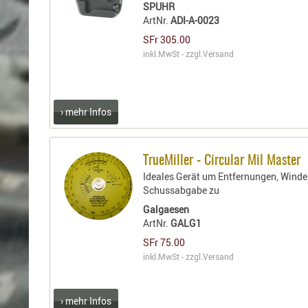
SPUHR
ArtNr.
ADI-A-0023
SFr 305.00
inkl.MwSt - zzgl.
Versand
› mehr Infos
TrueMiller - Circular Mil Master
Ideales Gerät um Entfernungen, Windei
Schussabgabe zu
Galgaesen
ArtNr.
GALG1
SFr 75.00
inkl.MwSt - zzgl.
Versand
› mehr Infos