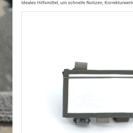
Holster
Ideales Hilfsmittel, um schnelle Notizen, Korrekturwe
für
Beretta
Holster
für
CZ
Holster
für
Glock
Holster
für
HK
Holster
für
SIG-
Sauer
Holster
für
Walther