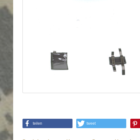
Holster
Sonstige
Magazinholster
-
double
Magazinholster
-
single
Holster-
Zubehör
teilen
tweet