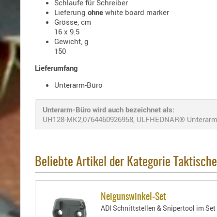
Schlaufe für Schreiber
Lieferung
ohne
white board marker
Grösse, cm
16 x 9.5
Gewicht, g
150
Lieferumfang
Unterarm-Büro
Unterarm-Büro wird auch bezeichnet als:
UH128-MK2,0764460926958, ULFHEDNAR® Unterarm-B
Beliebte Artikel der Kategorie Taktische
Neigunswinkel-Set
ADI Schnittstellen & Snipertool im Se