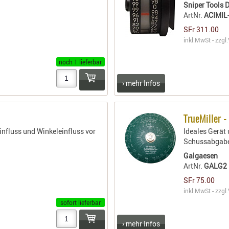
Sniper Tools 
ArtNr.
ACIMIL
SFr 311.00
inkl.MwSt - zzgl.
noch 1 lieferbar
› mehr Infos
TrueMiller -
nfluss und Winkeleinfluss vor
Ideales Gerät
Schussabgabe
Galgaesen
ArtNr.
GALG2
SFr 75.00
inkl.MwSt - zzgl.
sofort lieferbar
› mehr Infos