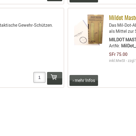
Mildot Mast
d taktische Gewehr-Schützen.
Das Mil-Dot-
als Mittel zu
MILDOT MAS
ArtNr.
MilDot
SFr 75.00
inkl.MwSt - zzgl.
› mehr Infos