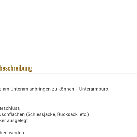
lbeschreibung
erte am Unteram anbringen zu können - Unterarmbüro.
Verschluss
uschflächen (Schiessjacke, Rucksack, etc.)
ker ausgelegt
eben werden