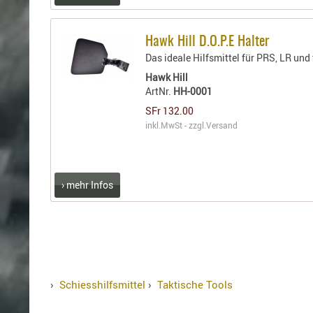
Hawk Hill D.O.P.E Halter
Das ideale Hilfsmittel für PRS, LR un
Hawk Hill
ArtNr.
HH-0001
SFr 132.00
inkl.MwSt - zzgl.
Versand
› mehr Infos
›
Schiesshilfsmittel
›
Taktische Tools