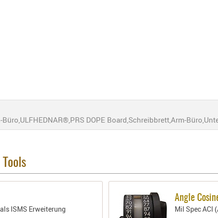
üro,ULFHEDNAR®,PRS DOPE Board,Schreibbrett,Arm-Büro,Untera
 Tools
Angle Cosine
t als ISMS Erweiterung
Mil Spec ACI (