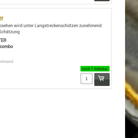
er
Absehen wird unter Langstreckenschützen zunehmend
r Schätzung
TER
_combo
Versand
noch 1 lieferbar