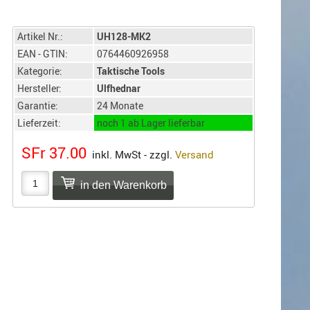
Artikel Nr.:
UH128-MK2
EAN - GTIN:
0764460926958
Kategorie:
Taktische Tools
Hersteller:
Ulfhednar
Garantie:
24 Monate
Lieferzeit:
noch 1 ab Lager lieferbar
SFr 37.00
inkl. MwSt - zzgl.
Versand