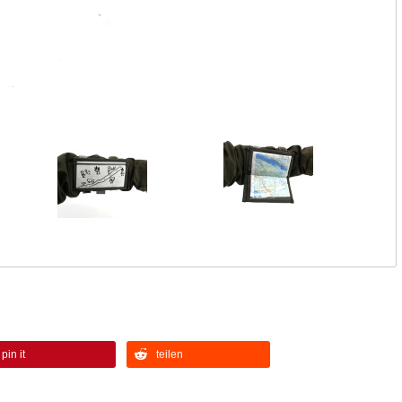
pin it
teilen