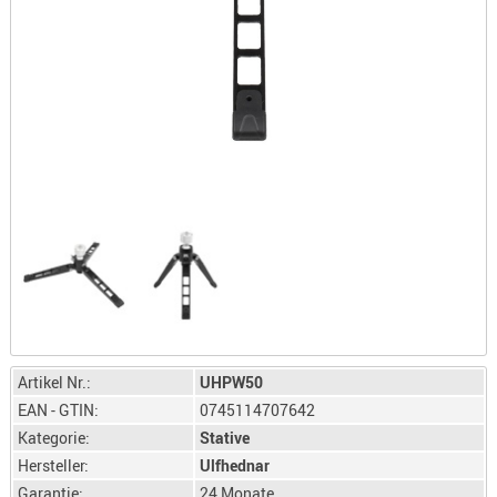
LICHTQUE
BIWAKMAT
LOCKMITT
MESSER
WÄRMEQU
SCHIES
AUFLAGE
BALLISTI
DREIBEIN
ELEKTRON
ENTFERNU
LADEHILF
Artikel Nr.:
UHPW50
ORGANISA
EAN - GTIN:
0745114707642
RIEMEN
Kategorie:
Stative
SCHIESSS
Hersteller:
Ulfhednar
KLEIDUNG
Garantie:
24 Monate