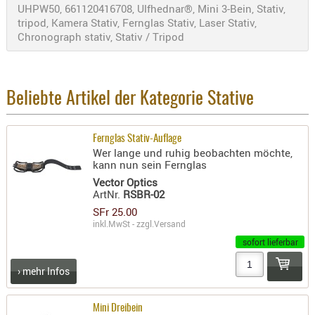
UHPW50, 661120416708, Ulfhednar®, Mini 3-Bein, Stativ,
Holster
tripod, Kamera Stativ, Fernglas Stativ, Laser Stativ,
Beretta
Chronograph stativ, Stativ / Tripod
Holster
CZ
Holster
Beliebte Artikel der Kategorie Stative
Glock
Holster
Fernglas Stativ-Auflage
Wer lange und ruhig beobachten möchte,
HK
kann nun sein Fernglas
Holster
Vector Optics
ArtNr.
RSBR-02
SIG-Sa
SFr 25.00
Holster
inkl.MwSt - zzgl.
Versand
Walthe
sofort lieferbar
Holster
› mehr Infos
Sonsti
Mini Dreibein
Magazi