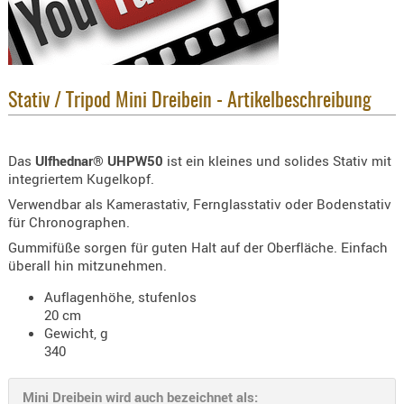
KNIESCHU
ERSTE
HILFE
GEHÖRSC
Stativ / Tripod Mini Dreibein - Artikelbeschreibung
HANDSCH
KOPFSCH
Das
Ulfhednar® UHPW50
ist ein kleines und solides Stativ mit
TARNUNG
integriertem Kugelkopf.
TRAGES
Verwendbar als Kamerastativ, Fernglasstativ oder Bodenstativ
für Chronographen.
GEWEHRT
Gummifüße sorgen für guten Halt auf der Oberfläche. Einfach
HOLSTER
überall hin mitzunehmen.
Holster
Auflagenhöhe, stufenlos
Basen,
20 cm
Grundp
Gewicht, g
340
Holster
1911er
Mini Dreibein wird auch bezeichnet als: