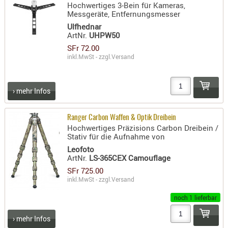
Hochwertiges 3-Bein für Kameras,
- doubl
Messgeräte, Entfernungsmesser
Ulfhednar
Magazi
ArtNr.
UHPW50
- single
SFr 72.00
inkl.MwSt - zzgl.
Versand
Holster
Zubehö
HYDRATI
› mehr Infos
KITS
KOFFER
Ranger Carbon Waffen & Optik Dreibein
RUCKSÄC
Hochwertiges Präzisions Carbon Dreibein /
Stativ für die Aufnahme von
RUCKSAC
Leofoto
ERWEITER
ArtNr.
LS-365CEX Camouflage
RÜST-
SFr 725.00
TASCHEN
inkl.MwSt - zzgl.
Versand
TRAGE-,
noch 1 lieferbar
PACKTAS
› mehr Infos
WAFFE