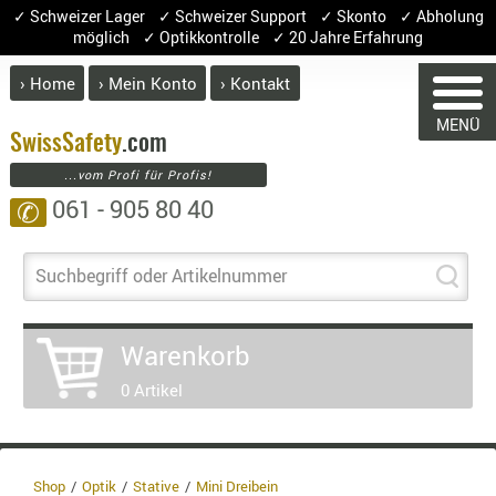
✓ Schweizer Lager ✓ Schweizer Support ✓ Skonto ✓ Abholung
möglich ✓ Optikkontrolle ✓ 20 Jahre Erfahrung
› Home
› Mein Konto
› Kontakt
ABVERK
MENÜ
BEKLEI
Swiss
Safety
.com
...vom Profi für Profis!
GÜRTEL
061 - 905 80 40
✆
HANDSCH
HOSEN
WARENKORB
JACKEN
Suchbegriff oder Artikelnummer
KOPFBED
OBERBEKL
Sie haben keine Artikel im Waren
Warenkorb
PATCHES
Artikel
Menge
0 Artikel
RÜSTWEST
War
CARRIER
Enth
SOCKEN
8.1%
UNTERWÄ
Shop
Optik
Stative
Mini Dreibein
3.8%