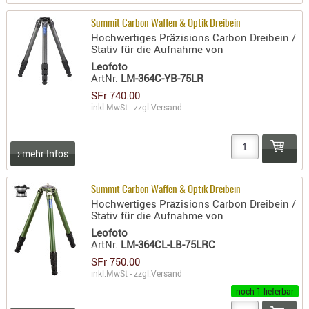
AUFSÄTZE
Summit Carbon Waffen & Optik Dreibein
UND
Hochwertiges Präzisions Carbon Dreibein /
Stativ für die Aufnahme von
BÜRSTEN
Leofoto
DIENSTLE
ArtNr.
LM-364C-YB-75LR
PATCHES
SFr 740.00
UND
inkl.MwSt - zzgl.
Versand
PELLETS
PUTZSCH
› mehr Infos
PUTZSTOC
FÜHRUNG
Summit Carbon Waffen & Optik Dreibein
PUTZSTÖC
Hochwertiges Präzisions Carbon Dreibein /
Stativ für die Aufnahme von
REINIGER
Leofoto
REINIGUN
ArtNr.
LM-364CL-LB-75LRC
SCHMIERM
SFr 750.00
SONSTIGE
inkl.MwSt - zzgl.
Versand
TESTMITTE
noch 1 lieferbar
-