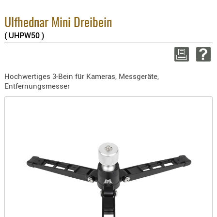
BEKLEIDU
2.6%
ZUBEHÖR
Sum
Ulfhednar Mini Dreibein
zzgl
( UHPW50 )
OPTIK
ENTFERNU
WEITER
FERNGLÄS
Hochwertiges 3-Bein für Kameras, Messgeräte,
MAGNIFIE
Entfernungsmesser
MONOKUL
NACHTSIC
OPTIK-
ZUBEHÖR
ROTPUNK
SPEKTIVE
STATIVE
ZIELFERN
OUTDO