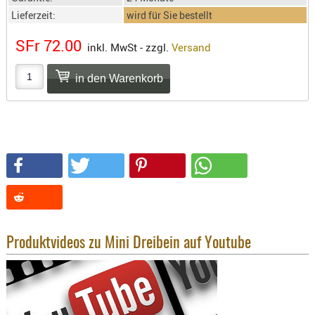
SONSTIGE
Lieferzeit:
wird für Sie bestellt
TAKTISCH
TOOLS
SFr 72.00
inkl. MwSt - zzgl.
Versand
TARGETS,
ZIELE
SCHUTZ
BALLISTI
SCHUTZ
Einlage
Platten
Kopfsc
Trages
Produktvideos zu Mini Dreibein auf Youtube
BRILLEN
EINSATZH
MATERIAL
ELLENBOG