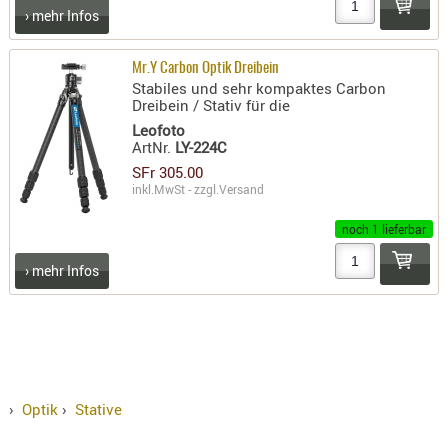
› mehr Infos
PRÜFMITT
WERKZEU
Mr.Y Carbon Optik Dreibein
Stabiles und sehr kompaktes Carbon
WAFFE
Dreibein / Stativ für die
ABZÜGE
Leofoto
ArtNr.
LY-224C
BASEN -
SFr 305.00
SONDERM
inkl.MwSt - zzgl.
Versand
CHASSIS
-
noch 1 lieferbar
SCHÄFTE
› mehr Infos
CHASSIS-
ZUBEHÖR
GRIFFE
LADEHEBE
MAGAZIN
›
Optik
›
Stative
MÜNDUNG
RAILS