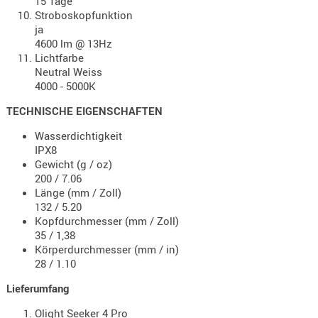
15 Tage
Stroboskopfunktion
PRÜFMITT
ja
WERKZEU
4600 lm @ 13Hz
Lichtfarbe
WAFFE
Neutral Weiss
4000 - 5000K
ABZÜGE
BASEN -
TECHNISCHE EIGENSCHAFTEN
SONDERM
Wasserdichtigkeit
CHASSIS
IPX8
-
Gewicht (g / oz)
SCHÄFTE
200 / 7.06
Länge (mm / Zoll)
CHASSIS-
132 / 5.20
ZUBEHÖR
Kopfdurchmesser (mm / Zoll)
GRIFFE
35 / 1,38
Körperdurchmesser (mm / in)
LADEHEBE
28 / 1.10
MAGAZIN
Lieferumfang
MÜNDUNG
RAILS
Olight Seeker 4 Pro