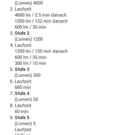
(Lumen) 4600
Laufzeit
AUFSÄTZE
4600 lm / 2.5 min danach
UND
1200 lm / 122 min danach
BÜRSTEN
600 lm / 35 min
DIENSTLE
Stufe 2
(Lumen) 1200
PATCHES
Laufzeit
UND
1200 lm / 135 min danach
PELLETS
600 lm / 35 min
PUTZSCH
300 lm / 10 min
Stufe 3
PUTZSTOC
(Lumen) 300
FÜHRUNG
Laufzeit
PUTZSTÖC
660 min
Stufe 4
REINIGER
(Lumen) 50
REINIGUN
Laufzeit
SCHMIERM
60 min
Stufe 5
SONSTIGE
(Lumen) 5
TESTMITTE
Laufzeit
-