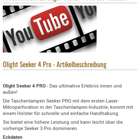
KNIESCHU
ERSTE
HILFE
GEHÖRSC
HANDSCH
KOPFSCH
TARNUNG
Olight Seeker 4 Pro - Artikelbeschreibung
TRAGES
GEWEHRT
Olight Seeker 4 PRO
- Das ultimative Erlebnis innen und
HOLSTER
außen!
Holster
Die Taschenlampen Seeker PRO mit dem ersten Laser-
Basen,
Mikroperforation in der Taschenlampen-Industrie, kommt mit
einem Holster für schnelle und einfache Handhabung.
Grundp
Sie bietet eine höhere Leistung und kann leicht über die
Holster
vorherige Seeker 3 Pro dominieren.
1911er
Eckdaten