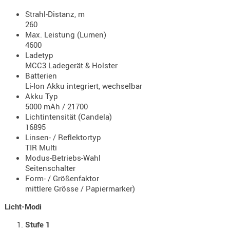
- doubl
Strahl-Distanz, m
260
Magazi
Max. Leistung (Lumen)
- single
4600
Ladetyp
Holster
MCC3 Ladegerät & Holster
Zubehö
Batterien
Li-Ion Akku integriert, wechselbar
HYDRATI
Akku Typ
KITS
5000 mAh / 21700
KOFFER
Lichtintensität (Candela)
16895
RUCKSÄC
Linsen- / Reflektortyp
RUCKSAC
TIR Multi
ERWEITER
Modus-Betriebs-Wahl
Seitenschalter
RÜST-
Form- / Größenfaktor
TASCHEN
mittlere Grösse / Papiermarker)
TRAGE-,
Licht-Modi
PACKTAS
Stufe 1
WAFFE