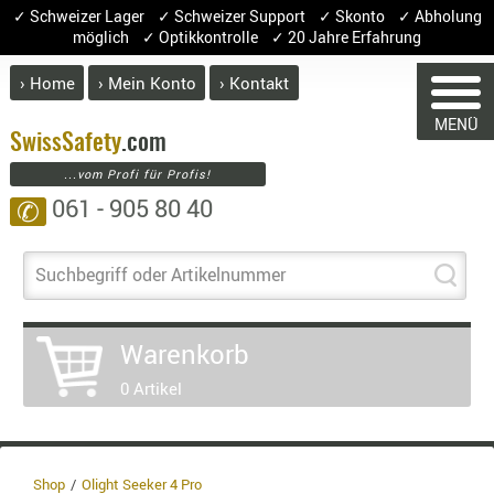
✓ Schweizer Lager ✓ Schweizer Support ✓ Skonto ✓ Abholung
möglich ✓ Optikkontrolle ✓ 20 Jahre Erfahrung
› Home
› Mein Konto
› Kontakt
ABVERK
MENÜ
BEKLEI
Swiss
Safety
.com
...vom Profi für Profis!
GÜRTEL
061 - 905 80 40
✆
HANDSCH
HOSEN
WARENKORB
JACKEN
Suchbegriff oder Artikelnummer
KOPFBED
OBERBEKL
Warenkorb
Sie haben keine Artikel im Warenkor
PATCHES
Artikel
Menge
Pr
0 Artikel
RÜSTWEST
CARRIER
Waren
SOCKEN
Enthal
UNTERWÄ
8.1% :
Shop
Olight Seeker 4 Pro