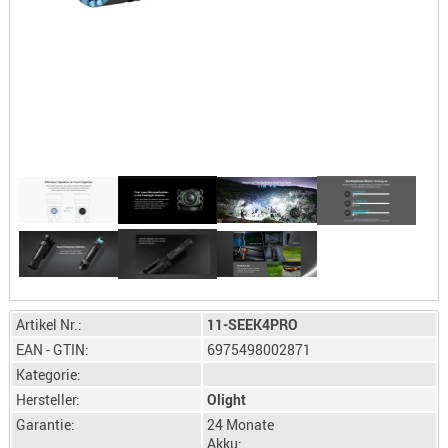
LICHTQUE
BIWAKMAT
LOCKMITT
MESSER
WÄRMEQU
SCHIES
AUFLAGE
BALLISTI
DREIBEIN
ELEKTRON
ENTFERNU
LADEHILF
Artikel Nr.:
11-SEEK4PRO
ORGANISA
EAN - GTIN:
6975498002871
Kategorie:
RIEMEN
Hersteller:
Olight
SCHIESSS
Garantie:
24 Monate
KLEIDUNG
Akku: