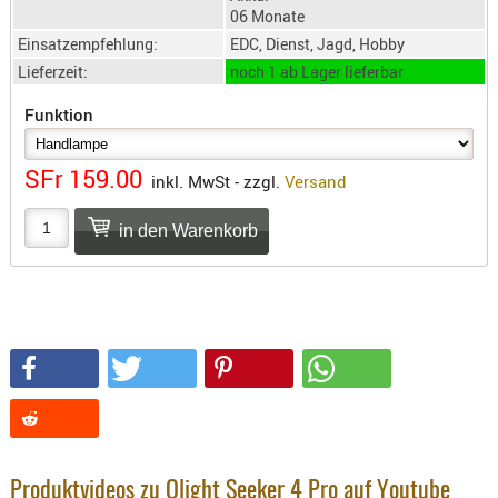
SONSTIGE
06 Monate
TAKTISCH
Einsatzempfehlung:
EDC, Dienst, Jagd, Hobby
TOOLS
Lieferzeit:
noch 1 ab Lager lieferbar
TARGETS,
Funktion
ZIELE
SCHUTZ
SFr 159.00
inkl. MwSt - zzgl.
Versand
BALLISTI
SCHUTZ
Einlage
Platten
Kopfsc
Trages
BRILLEN
EINSATZH
MATERIAL
Produktvideos zu Olight Seeker 4 Pro auf Youtube
ELLENBOG