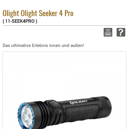
3.8% :
BEKLEIDU
2.6% :
ZUBEHÖR
Olight Olight Seeker 4 Pro
Summe
( 11-SEEK4PRO )
OPTIK
zzgl. 
ENTFERNU
WEITER E
FERNGLÄS
Das ultimative Erlebnis innen und außen!
MAGNIFIE
MONOKUL
NACHTSIC
OPTIK-
ZUBEHÖR
ROTPUNK
SPEKTIVE
STATIVE
ZIELFERN
OUTDO