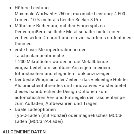
Holster
Höhere Leistung
Beretta
Maximale Wurfweite: 260 m; maximale Leistung: 4.600
Lumen, 10 % mehr als bei der Seeker 3 Pro.
Holster
Mühelose Bedienung mit den Fingerspitzen
CZ
Der vergrößerte seitliche Metallschalter bietet einen
verbesserten Drehgriff und ein viel sanfteres stufenloses
Holster
Dimmen.
Glock
erste Laser-Mikroperforation in der
Taschenlampenbranche
Holster
1.200 Mikrolöcher wurden in die Metallblende
HK
eingearbeitet, um sichtbare Anzeigen in einem
futuristischen und eleganten Look anzuzeigen.
Holster
Der beste Wingman aller Zeiten - das vielseitige Holster
SIG-Sa
Als branchenführendes und innovatives Holster bietet
dieses bahnbrechende Design Optionen zum
Holster
automatischen Ver- und Entriegeln der Taschenlampe,
Walthe
zum Aufladen, Aufbewahren und Tragen.
Duale Ladeoptionen
Holster
Typ-C-Laden (mit Holster) oder magnetisches MCC3-
Sonsti
Laden (MCC3 2A-Lader)
ALLGEMEINE DATEN
Magazi