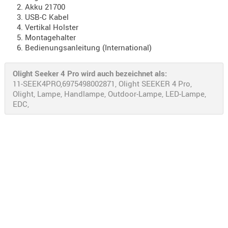
Akku 21700
RIEMEN
USB-C Kabel
SONSTIGE
Vertikal Holster
SPUHR -
Montagehalter
Bedienungsanleitung (International)
ERSATZTEI
SPUHR -
Olight Seeker 4 Pro wird auch bezeichnet als:
ERWEITER
11-SEEK4PRO,6975498002871, Olight SEEKER 4 Pro,
VISIERE
Olight, Lampe, Handlampe, Outdoor-Lampe, LED-Lampe,
ZF-
EDC,
MONTAGE
ZWEIBEIN
WIEDER