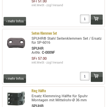
SFr 51.00
- doubl
inkl.MwSt - zzgl.
Versand
Magazi
- single
› mehr Infos
Holster
Zubehö
Seiten Klemmen Set
SPUHR® Stahl Seitenklemmen Set / Ersatz
HYDRATI
für SP-6016
KITS
SPUHR
ArtNr.
C-0009F
KOFFER
SFr 57.00
RUCKSÄC
inkl.MwSt - zzgl.
Versand
RUCKSAC
ERWEITER
› mehr Infos
RÜST-
TASCHEN
TRAGE-,
Ring Hälfte
Ersatz Klemmring Hälfte für Spuhr
PACKTAS
Montagen mit Mittelrohr-Ø 36 mm
WAFFE
SPUHR