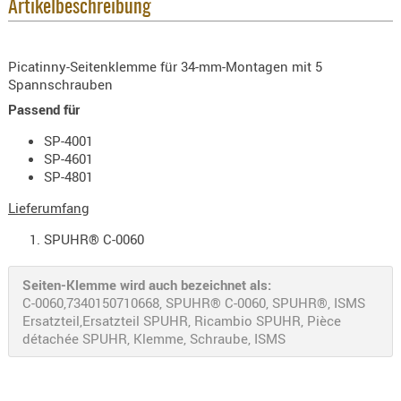
Artikelbeschreibung
KNIESCHU
ERSTE
Picatinny-Seitenklemme für 34-mm-Montagen mit 5
HILFE
Spannschrauben
GEHÖRSC
Passend für
HANDSCH
SP-4001
KOPFSCH
SP-4601
TARNUNG
SP-4801
TRAGES
Lieferumfang
GEWEHRT
SPUHR® C-0060
HOLSTER
Holster
Seiten-Klemme wird auch bezeichnet als:
C-0060,7340150710668, SPUHR® C-0060, SPUHR®, ISMS
Basen,
Ersatzteil,Ersatzteil SPUHR, Ricambio SPUHR, Pièce
Grundp
détachée SPUHR, Klemme, Schraube, ISMS
Holster
1911er