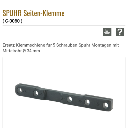
BEKLEIDU
2.6
Su
ZUBEHÖR
SPUHR Seiten-Klemme
zz
( C-0060 )
OPTIK
WEITER
ENTFERNU
FERNGLÄS
Ersatz Klemmschiene für 5 Schrauben Spuhr Montagen mit
MAGNIFIE
Mittelrohr-Ø 34 mm
MONOKUL
NACHTSIC
OPTIK-
ZUBEHÖR
ROTPUNK
SPEKTIVE
STATIVE
ZIELFERN
OUTDO