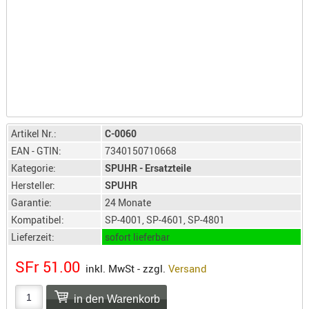
LICHTQUE
BIWAKMAT
LOCKMITT
MESSER
WÄRMEQU
SCHIES
AUFLAGE
Artikel Nr.:
C-0060
BALLISTI
EAN - GTIN:
7340150710668
DREIBEIN
Kategorie:
SPUHR - Ersatzteile
ELEKTRON
Hersteller:
SPUHR
Garantie:
24 Monate
ENTFERNU
Kompatibel:
SP-4001, SP-4601, SP-4801
LADEHILF
Lieferzeit:
sofort lieferbar
ORGANISA
RIEMEN
SFr 51.00
inkl. MwSt - zzgl.
Versand
SCHIESSS
KLEIDUNG