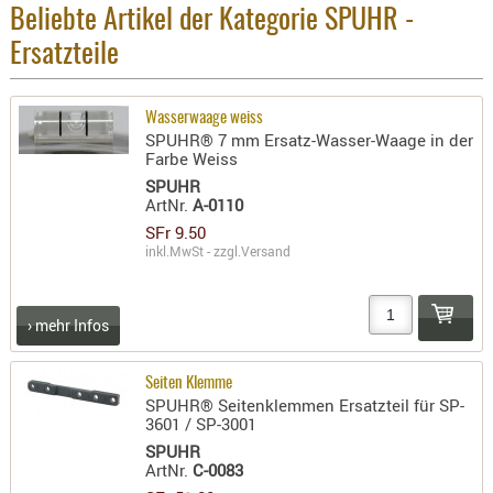
Holster
Beliebte Artikel der Kategorie SPUHR -
Beretta
Ersatzteile
Holster
CZ
Wasserwaage weiss
SPUHR® 7 mm Ersatz-Wasser-Waage in der
Holster
Farbe Weiss
Glock
SPUHR
ArtNr.
A-0110
Holster
SFr 9.50
HK
inkl.MwSt - zzgl.
Versand
Holster
SIG-Sa
› mehr Infos
Holster
Walthe
Seiten Klemme
SPUHR® Seitenklemmen Ersatzteil für SP-
Holster
3601 / SP-3001
Sonsti
SPUHR
ArtNr.
C-0083
Magazi