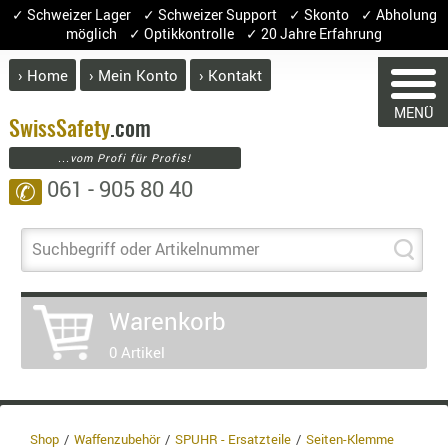
✓ Schweizer Lager ✓ Schweizer Support ✓ Skonto ✓ Abholung
möglich ✓ Optikkontrolle ✓ 20 Jahre Erfahrung
› Home
› Mein Konto
› Kontakt
ABVERK
MENÜ
BEKLEI
Swiss
Safety
.com
...vom Profi für Profis!
GÜRTEL
061 - 905 80 40
✆
HANDSCH
WARENKORB
HOSEN
JACKEN
Suchbegriff oder Artikelnummer
KOPFBED
OBERBEKL
Sie haben keine Artikel im Ware
Warenkorb
PATCHES
Artikel
Menge
0 Artikel
RÜSTWEST
Wa
CARRIER
En
SOCKEN
8.1
UNTERWÄ
3.8
Shop
Waffenzubehör
SPUHR - Ersatzteile
Seiten-Klemme