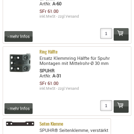
ArtNr.
A-60
AUFSÄTZE
SFr 61.00
UND
inkl.MwSt - zzgl.
Versand
BÜRSTEN
DIENSTLE
› mehr Infos
PATCHES
UND
Ring Hälfte
PELLETS
Ersatz Klemmring Hälfte für Spuhr
PUTZSCH
Montagen mit Mittelrohr-Ø 30 mm
PUTZSTOC
SPUHR
ArtNr.
A-31
FÜHRUNG
SFr 61.00
PUTZSTÖC
inkl.MwSt - zzgl.
Versand
REINIGER
REINIGUN
› mehr Infos
SCHMIERM
SONSTIGE
Seiten Klemme
TESTMITTE
SPUHR® Seitenklemme, verstärkt
-