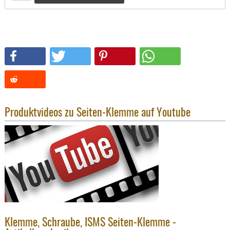
SONSTIGE
TAKTISCH
TOOLS
TARGETS,
ZIELE
SCHUTZ
BALLISTI
SCHUTZ
Produktvideos zu Seiten-Klemme auf Youtube
Einlage
Platten
Kopfsc
Trages
BRILLEN
EINSATZH
MATERIAL
Klemme, Schraube, ISMS Seiten-Klemme -
ELLENBOG