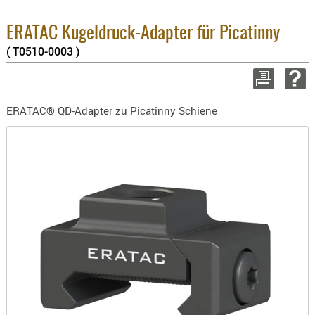
BEKLEIDU
2.6
Su
ZUBEHÖR
ERATAC Kugeldruck-Adapter für Picatinny
zzg
( T0510-0003 )
OPTIK
WEITER
ENTFERNU
FERNGLÄS
ERATAC® QD-Adapter zu Picatinny Schiene
MAGNIFIE
MONOKUL
NACHTSIC
OPTIK-
ZUBEHÖR
ROTPUNK
SPEKTIVE
STATIVE
ZIELFERN
OUTDO