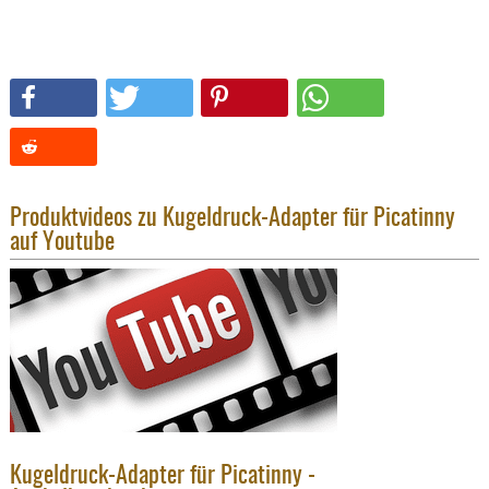
SONSTIGE
TAKTISCH
TOOLS
TARGETS,
ZIELE
SCHUTZ
BALLISTI
Produktvideos zu Kugeldruck-Adapter für Picatinny
SCHUTZ
auf Youtube
Einlage
Platten
Kopfsc
Trages
BRILLEN
EINSATZH
MATERIAL
Kugeldruck-Adapter für Picatinny -
ELLENBOG