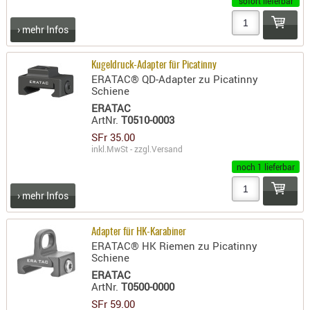
sofort lieferbar
- doubl
› mehr Infos
Magazi
- single
Kugeldruck-Adapter für Picatinny
ERATAC® QD-Adapter zu Picatinny
Holster
Schiene
Zubehö
ERATAC
HYDRATI
ArtNr.
T0510-0003
KITS
SFr 35.00
inkl.MwSt - zzgl.
Versand
KOFFER
noch 1 lieferbar
RUCKSÄC
RUCKSAC
› mehr Infos
ERWEITER
RÜST-
Adapter für HK-Karabiner
TASCHEN
ERATAC® HK Riemen zu Picatinny
Schiene
TRAGE-,
ERATAC
PACKTAS
ArtNr.
T0500-0000
SFr 59.00
WAFFE