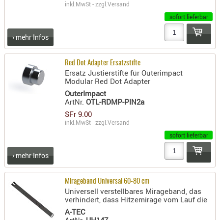
inkl.MwSt - zzgl.
Versand
AUFSÄTZE
sofort lieferbar
UND
› mehr Infos
BÜRSTEN
DIENSTLE
Red Dot Adapter Ersatzstifte
PATCHES
Ersatz Justierstifte für Outerimpact
UND
Modular Red Dot Adapter
PELLETS
OuterImpact
ArtNr.
OTL-RDMP-PIN2a
PUTZSCH
SFr 9.00
PUTZSTOC
inkl.MwSt - zzgl.
Versand
FÜHRUNG
sofort lieferbar
PUTZSTÖC
REINIGER
› mehr Infos
REINIGUN
SCHMIERM
Mirageband Universal 60-80 cm
Universell verstellbares Mirageband, das
SONSTIGE
verhindert, dass Hitzemirage vom Lauf die
TESTMITTE
A-TEC
-