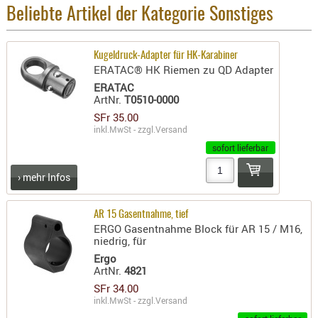
Holster
Beliebte Artikel der Kategorie Sonstiges
Beretta
Holster
Kugeldruck-Adapter für HK-Karabiner
ERATAC® HK Riemen zu QD Adapter
CZ
ERATAC
Holster
ArtNr.
T0510-0000
Glock
SFr 35.00
inkl.MwSt - zzgl.
Versand
Holster
sofort lieferbar
HK
› mehr Infos
Holster
SIG-Sa
AR 15 Gasentnahme, tief
Holster
ERGO Gasentnahme Block für AR 15 / M16,
niedrig, für
Walthe
Ergo
Holster
ArtNr.
4821
Sonsti
SFr 34.00
inkl.MwSt - zzgl.
Versand
Magazi