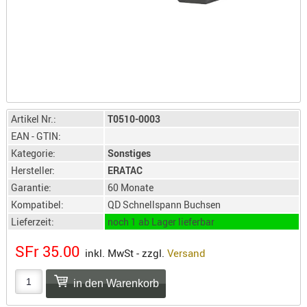
LICHTQUE
BIWAKMAT
LOCKMITT
MESSER
WÄRMEQU
SCHIES
Artikel Nr.:
T0510-0003
AUFLAGE
EAN - GTIN:
BALLISTI
Kategorie:
Sonstiges
DREIBEIN
Hersteller:
ERATAC
ELEKTRON
Garantie:
60 Monate
ENTFERNU
Kompatibel:
QD Schnellspann Buchsen
LADEHILF
Lieferzeit:
noch 1 ab Lager lieferbar
ORGANISA
SFr 35.00
inkl. MwSt - zzgl.
Versand
RIEMEN
SCHIESSS
KLEIDUNG