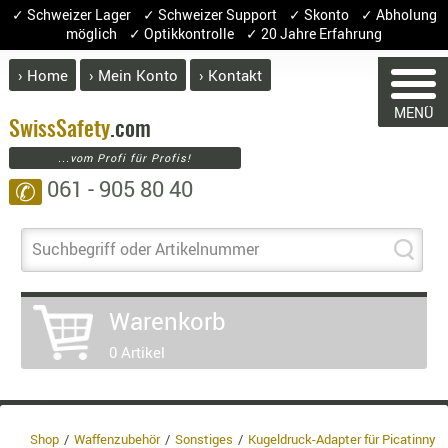
✓ Schweizer Lager ✓ Schweizer Support ✓ Skonto ✓ Abholung
möglich ✓ Optikkontrolle ✓ 20 Jahre Erfahrung
› Home
› Mein Konto
› Kontakt
ABVERK
MENÜ
BEKLEI
Swiss
Safety
.com
...vom Profi für Profis!
GÜRTEL
061 - 905 80 40
✆
HANDSCH
WARENKORB
HOSEN
JACKEN
Suchbegriff oder Artikelnummer
KOPFBED
OBERBEKL
Sie haben keine Artikel im Ware
Warenkorb
PATCHES
Artikel
Menge
0 Artikel
RÜSTWEST
Wa
CARRIER
En
SOCKEN
8.1
UNTERWÄ
3.8
Shop
Waffenzubehör
Sonstiges
Kugeldruck-Adapter für Picatinny