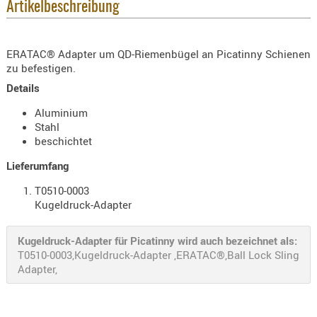
Artikelbeschreibung
KNIESCHU
ERSTE
HILFE
ERATAC® Adapter um QD-Riemenbügel an Picatinny Schienen
zu befestigen.
GEHÖRSC
Details
HANDSCH
KOPFSCH
Aluminium
Stahl
TARNUNG
beschichtet
TRAGES
Lieferumfang
GEWEHRT
T0510-0003
HOLSTER
Kugeldruck-Adapter
Holster
Kugeldruck-Adapter für Picatinny wird auch bezeichnet als:
Basen,
T0510-0003,Kugeldruck-Adapter ,ERATAC®,Ball Lock Sling
Grundp
Adapter,
Holster
1911er