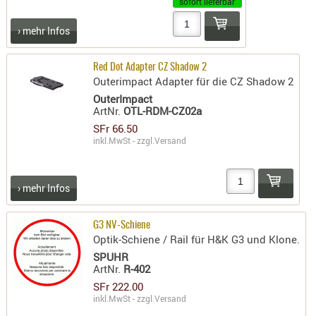
sofort lieferbar
PRÜFMITT
› mehr Infos
WERKZEU
WAFFE
Red Dot Adapter CZ Shadow 2
Outerimpact Adapter für die CZ Shadow 2
ABZÜGE
OuterImpact
BASEN -
ArtNr.
OTL-RDM-CZ02a
SONDERM
SFr 66.50
inkl.MwSt - zzgl.
Versand
CHASSIS
-
SCHÄFTE
› mehr Infos
CHASSIS-
ZUBEHÖR
G3 NV-Schiene
GRIFFE
Optik-Schiene / Rail für H&K G3 und Klone.
LADEHEBE
SPUHR
ArtNr.
R-402
MAGAZIN
SFr 222.00
MÜNDUNG
inkl.MwSt - zzgl.
Versand
RAILS