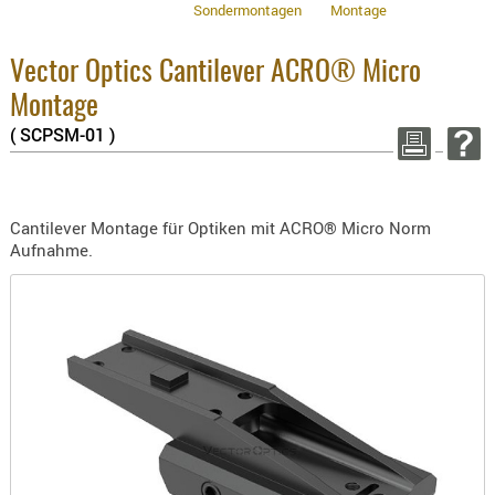
Sondermontagen
Montage
BEKLEIDU
8.1% :
3.8% :
ZUBEHÖR
2.6% :
Vector Optics Cantilever ACRO® Micro
OPTIK
Summe :
Montage
zzgl. Ver
ENTFERNU
( SCPSM-01 )
FERNGLÄS
WEITER EINK
MAGNIFIE
MONOKUL
Cantilever Montage für Optiken mit ACRO® Micro Norm
NACHTSIC
Aufnahme.
OPTIK-
ZUBEHÖR
ROTPUNK
SPEKTIVE
STATIVE
ZIELFERN
OUTDO