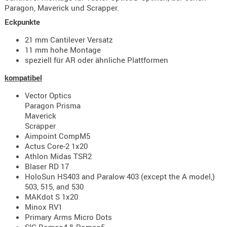
Holster
Paragon, Maverick und Scrapper.
Beretta
Eckpunkte
Holster
21 mm Cantilever Versatz
11 mm hohe Montage
CZ
speziell für AR oder ähnliche Plattformen
Holster
kompatibel
Glock
Vector Optics
Holster
Paragon Prisma
HK
Maverick
Scrapper
Holster
Aimpoint CompM5
SIG-Sa
Actus Core-2 1x20
Athlon Midas TSR2
Holster
Blaser RD 17
Walthe
HoloSun HS403 and Paralow 403 (except the A model,)
503, 515, and 530
Holster
MAKdot S 1x20
Sonsti
Minox RV1
Primary Arms Micro Dots
Magazi