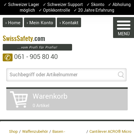
✓ Schweizer Lager ✓ Schweizer Support ✓ Skonto ✓ Abholung
möglich ✓ Optikkontrolle ✓ 20 Jahre Erfahrung
› Home
› Mein Konto
› Kontakt
ABVERK
MENÜ
BEKLEI
Swiss
Safety
.com
...vom Profi für Profis!
GÜRTEL
061 - 905 80 40
✆
HANDSCH
HOSEN
JACKEN
Suchbegriff oder Artikelnummer
WARENKORB
KOPFBED
OBERBEKL
Warenkorb
PATCHES
Sie haben keine Artikel im Warenkorb.
0 Artikel
RÜSTWEST
Artikel
Menge
Preis
CARRIER
SOCKEN
Warenwert
UNTERWÄ
Shop
Waffenzubehör
Basen -
Cantilever ACRO® Micro
Enthalten