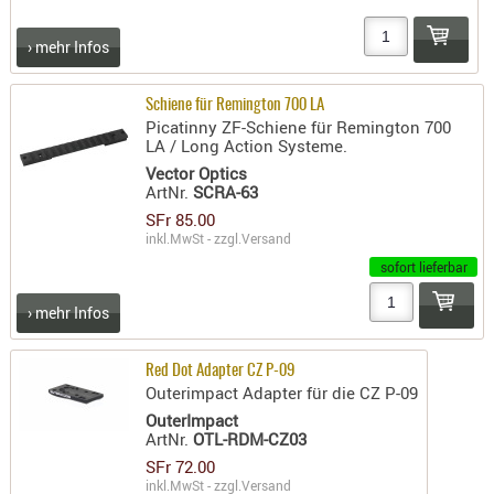
RIEMEN
› mehr Infos
SONSTIGE
SPUHR -
ERSATZTEI
Schiene für Remington 700 LA
Picatinny ZF-Schiene für Remington 700
SPUHR -
LA / Long Action Systeme.
ERWEITER
Vector Optics
ArtNr.
SCRA-63
VISIERE
SFr 85.00
ZF-
inkl.MwSt - zzgl.
Versand
MONTAGE
sofort lieferbar
ZWEIBEIN
› mehr Infos
WIEDER
Red Dot Adapter CZ P-09
Outerimpact Adapter für die CZ P-09
OuterImpact
ArtNr.
OTL-RDM-CZ03
SFr 72.00
inkl.MwSt - zzgl.
Versand