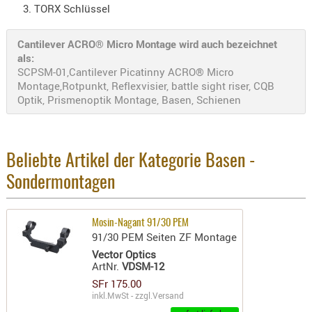
TORX Schlüssel
AUFSÄTZE
UND
Cantilever ACRO® Micro Montage wird auch bezeichnet
BÜRSTEN
als:
SCPSM-01,Cantilever Picatinny ACRO® Micro
DIENSTLE
Montage,Rotpunkt, Reflexvisier, battle sight riser, CQB
PATCHES
Optik, Prismenoptik Montage, Basen, Schienen
UND
PELLETS
PUTZSCH
Beliebte Artikel der Kategorie Basen -
PUTZSTOC
FÜHRUNG
Sondermontagen
PUTZSTÖC
REINIGER
Mosin-Nagant 91/30 PEM
91/30 PEM Seiten ZF Montage
REINIGUN
Vector Optics
SCHMIERM
ArtNr.
VDSM-12
SONSTIGE
SFr 175.00
TESTMITTE
inkl.MwSt - zzgl.
Versand
-