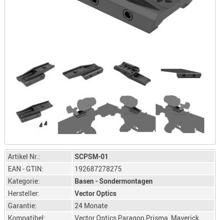
LICHTQUE
BIWAKMAT
LOCKMITT
MESSER
WÄRMEQU
SCHIES
AUFLAGE
BALLISTI
DREIBEIN
ELEKTRON
ENTFERNU
Artikel Nr.:
SCPSM-01
LADEHILF
EAN - GTIN:
192687278275
ORGANISA
Kategorie:
Basen - Sondermontagen
RIEMEN
Hersteller:
Vector Optics
SCHIESSS
Garantie:
24 Monate
KLEIDUNG
Kompatibel:
Vector Optics Paragon Prisma, Maverick,