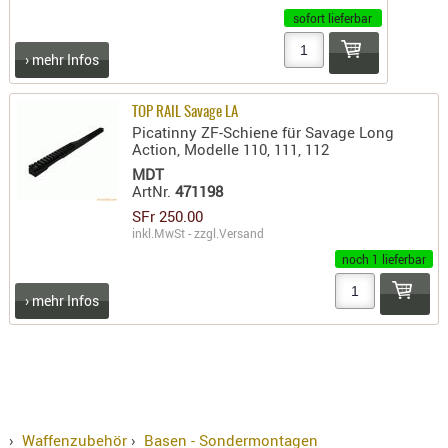
sofort lieferbar
› mehr Infos
TOP RAIL Savage LA
Picatinny ZF-Schiene für Savage Long
Action, Modelle 110, 111, 112
MDT
ArtNr.
471198
SFr 250.00
inkl.MwSt - zzgl.
Versand
noch 1 lieferbar
› mehr Infos
›
Waffenzubehör
›
Basen - Sondermontagen