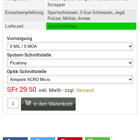
SONSTIGE
Scrapper
TAKTISCH
Einsatzempfehlung:
Sportschiessen, 3-Gun Schiessen, Jagd,
Polizei, Militär, Armee
TOOLS
Lieferzeit:
sofort lieferbar
TARGETS,
ZIELE
Vorneigung
SCHUTZ
System-Schnittstelle
BALLISTI
SCHUTZ
Optik-Schnittstelle
Einlage
Platten
SFr 29.50
inkl. MwSt - zzgl.
Versand
Kopfsc
Trages
BRILLEN
EINSATZH
MATERIAL
ELLENBOG