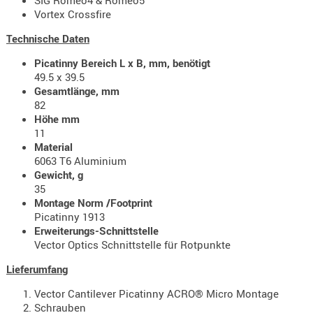
SIG Romeo4 & Romeo5
- doubl
Vortex Crossfire
Magazi
Technische Daten
- single
Picatinny Bereich L x B, mm, benötigt
49.5 x 39.5
Holster
Gesamtlänge, mm
Zubehö
82
Höhe mm
HYDRATI
11
KITS
Material
KOFFER
6063 T6 Aluminium
Gewicht, g
RUCKSÄC
35
RUCKSAC
Montage Norm /Footprint
ERWEITER
Picatinny 1913
RÜST-
Erweiterungs-Schnittstelle
Vector Optics Schnittstelle für Rotpunkte
TASCHEN
TRAGE-,
Lieferumfang
PACKTAS
Vector Cantilever Picatinny ACRO® Micro Montage
Schrauben
WAFFE