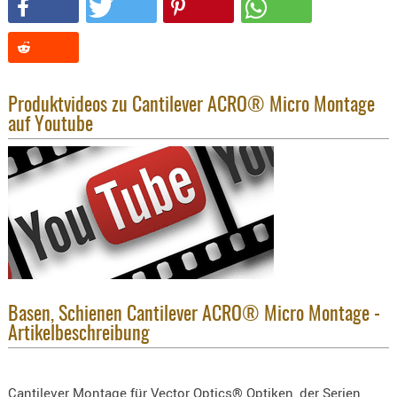
KNIESCHU
ERSTE
HILFE
GEHÖRSC
Produktvideos zu Cantilever ACRO® Micro Montage
HANDSCH
auf Youtube
KOPFSCH
TARNUNG
TRAGES
GEWEHRT
HOLSTER
Holster
Basen,
Basen, Schienen Cantilever ACRO® Micro Montage -
Grundp
Artikelbeschreibung
Holster
1911er
Cantilever Montage für Vector Optics® Optiken, der Serien