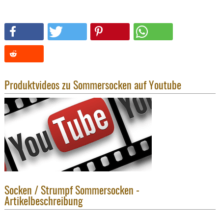
SONSTIGE
TAKTISCH
TOOLS
TARGETS,
ZIELE
SCHUTZ
Produktvideos zu Sommersocken auf Youtube
BALLISTI
SCHUTZ
Einlage
Platten
Kopfsc
Trages
BRILLEN
Socken / Strumpf Sommersocken -
EINSATZH
Artikelbeschreibung
MATERIAL
ELLENBOG