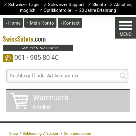
✓ Schweizer Lager ✓ Schweizer Support ✓ Skonto ✓ Abholung
möglich ✓ Optikkontrolle ✓ 20 Jahre Erfahrung
› Home
› Mein Konto
› Kontakt
ABVERK
MENÜ
BEKLEI
Swiss
Safety
.com
...vom Profi für Profis!
GÜRTEL
061 - 905 80 40
✆
HANDSCH
HOSEN
WARENKORB
JACKEN
Suchbegriff oder Artikelnummer
KOPFBED
OBERBEKL
Sie haben keine Artikel im Warenk
Warenkorb
PATCHES
Artikel
Menge
0 Artikel
RÜSTWEST
Ware
CARRIER
SOCKEN
Enth
8.1%
UNTERWÄ
Shop
Bekleidung
Socken
Sommersocken
3.8%