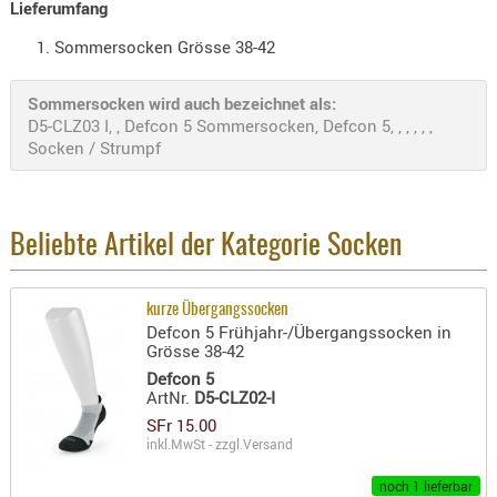
Lieferumfang
Holster
Beretta
Sommersocken Grösse 38-42
Holster
Sommersocken wird auch bezeichnet als:
CZ
D5-CLZ03 I, , Defcon 5 Sommersocken, Defcon 5, , , , , ,
Socken / Strumpf
Holster
Glock
Holster
Beliebte Artikel der Kategorie Socken
HK
Holster
kurze Übergangssocken
SIG-Sa
Defcon 5 Frühjahr-/Übergangssocken in
Grösse 38-42
Holster
Defcon 5
Walthe
ArtNr.
D5-CLZ02-I
Holster
SFr 15.00
inkl.MwSt - zzgl.
Versand
Sonsti
noch 1 lieferbar
Magazi