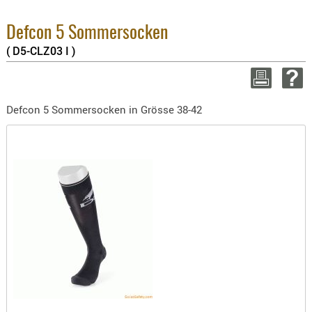
BEKLEIDU
2.6%
ZUBEHÖR
Sum
Defcon 5 Sommersocken
zzgl
( D5-CLZ03 I )
OPTIK
ENTFERNU
WEITER 
FERNGLÄS
Defcon 5 Sommersocken in Grösse 38-42
MAGNIFIE
MONOKUL
NACHTSIC
OPTIK-
ZUBEHÖR
ROTPUNK
SPEKTIVE
STATIVE
ZIELFERN
OUTDO