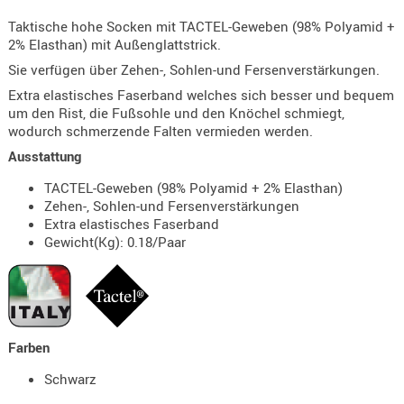
KNIESCHU
Taktische hohe Socken mit TACTEL-Geweben (98% Polyamid +
2% Elasthan) mit Außenglattstrick.
ERSTE
HILFE
Sie verfügen über Zehen-, Sohlen-und Fersenverstärkungen.
GEHÖRSC
Extra elastisches Faserband welches sich besser und bequem
um den Rist, die Fußsohle und den Knöchel schmiegt,
HANDSCH
wodurch schmerzende Falten vermieden werden.
KOPFSCH
Ausstattung
TARNUNG
TACTEL-Geweben (98% Polyamid + 2% Elasthan)
TRAGES
Zehen-, Sohlen-und Fersenverstärkungen
Extra elastisches Faserband
GEWEHRT
Gewicht(Kg): 0.18/Paar
HOLSTER
Holster
Basen,
Grundp
Farben
Holster
Schwarz
1911er