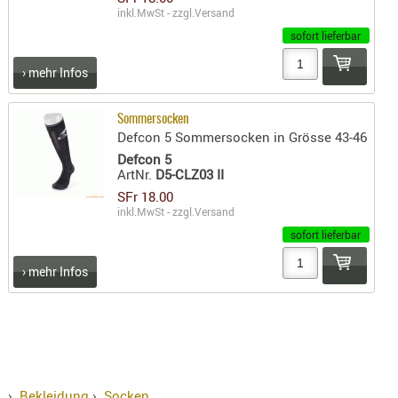
inkl.MwSt - zzgl.
Versand
PRÜFMITT
sofort lieferbar
WERKZEU
› mehr Infos
WAFFE
ABZÜGE
Sommersocken
BASEN -
Defcon 5 Sommersocken in Grösse 43-46
SONDERM
Defcon 5
ArtNr.
D5-CLZ03 II
CHASSIS
SFr 18.00
-
inkl.MwSt - zzgl.
Versand
SCHÄFTE
sofort lieferbar
CHASSIS-
ZUBEHÖR
› mehr Infos
GRIFFE
LADEHEBE
MAGAZIN
MÜNDUNG
RAILS
›
Bekleidung
›
Socken