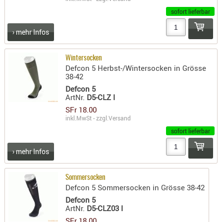
sofort lieferbar
AUFSÄTZE
UND
› mehr Infos
BÜRSTEN
DIENSTLE
Wintersocken
PATCHES
Defcon 5 Herbst-/Wintersocken in Grösse
38-42
UND
Defcon 5
PELLETS
ArtNr.
D5-CLZ I
PUTZSCH
SFr 18.00
PUTZSTOC
inkl.MwSt - zzgl.
Versand
FÜHRUNG
sofort lieferbar
PUTZSTÖC
› mehr Infos
REINIGER
REINIGUN
Sommersocken
SCHMIERM
Defcon 5 Sommersocken in Grösse 38-42
SONSTIGE
Defcon 5
ArtNr.
D5-CLZ03 I
TESTMITTE
SFr 18.00
-