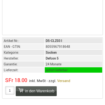
LICHTQUE
BIWAKMAT
LOCKMITT
MESSER
WÄRMEQU
SCHIES
Artikel Nr.:
D5-CLZ03 I
AUFLAGE
EAN - GTIN:
8055967918648
BALLISTI
Kategorie:
Socken
DREIBEIN
Hersteller:
Defcon 5
ELEKTRON
Garantie:
24 Monate
ENTFERNU
Lieferzeit:
sofort lieferbar
LADEHILF
SFr 18.00
inkl. MwSt - zzgl.
Versand
ORGANISA
RIEMEN
SCHIESSS
KLEIDUNG