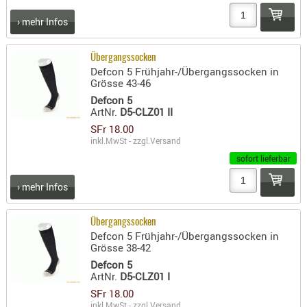
- doubl
› mehr Infos
Magazi
- single
Übergangssocken
Defcon 5 Frühjahr-/Übergangssocken in
Holster
Grösse 43-46
Zubehö
Defcon 5
ArtNr.
D5-CLZ01 II
HYDRATI
SFr 18.00
KITS
inkl.MwSt - zzgl.
Versand
KOFFER
sofort lieferbar
RUCKSÄC
› mehr Infos
RUCKSAC
ERWEITER
Übergangssocken
RÜST-
Defcon 5 Frühjahr-/Übergangssocken in
TASCHEN
Grösse 38-42
TRAGE-,
Defcon 5
ArtNr.
D5-CLZ01 I
PACKTAS
SFr 18.00
WAFFE
inkl.MwSt - zzgl.
Versand