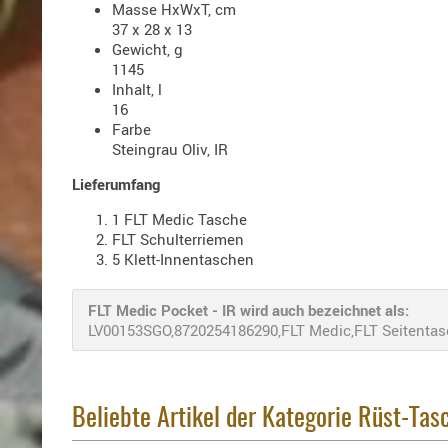
Masse HxWxT, cm
37 x 28 x 13
Gewicht, g
1145
Inhalt, l
16
Farbe
Steingrau Oliv, IR
Lieferumfang
1 FLT Medic Tasche
FLT Schulterriemen
5 Klett-Innentaschen
FLT Medic Pocket - IR wird auch bezeichnet als:
LV00153SGO,8720254186290,FLT Medic,FLT Seitentas
Beliebte Artikel der Kategorie Rüst-Tas