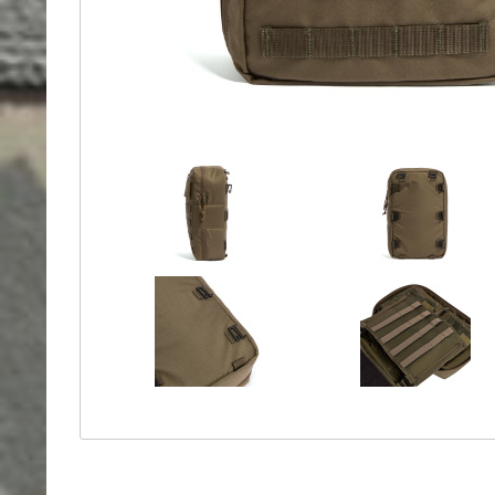
Holster
Sonstige
Magazinholster
-
double
Magazinholster
-
single
Holster-
Zubehör