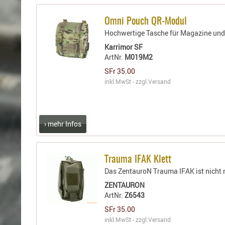
Omni Pouch QR-Modul
Hochwertige Tasche für Magazine und
Karrimor SF
ArtNr.
M019M2
SFr 35.00
inkl.MwSt - zzgl.
Versand
› mehr Infos
Trauma IFAK Klett
Das ZentauroN Trauma IFAK ist nicht 
ZENTAURON
ArtNr.
Z6543
SFr 35.00
inkl.MwSt - zzgl.
Versand