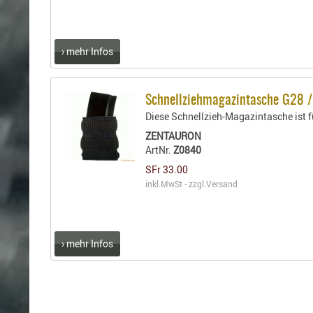
› mehr Infos
Schnellziehmagazintasche G28 /
Diese Schnellzieh-Magazintasche ist 
ZENTAURON
ArtNr.
Z0840
SFr 33.00
inkl.MwSt - zzgl.
Versand
› mehr Infos