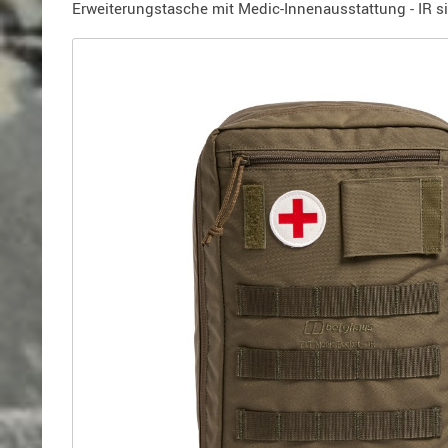
Holster
Erweiterungstasche mit Medic-Innenausstattung - IR s
für
Beretta
Holster
für
CZ
Holster
für
Glock
Holster
für
HK
Holster
für
SIG-
Sauer
Holster
für
Walther