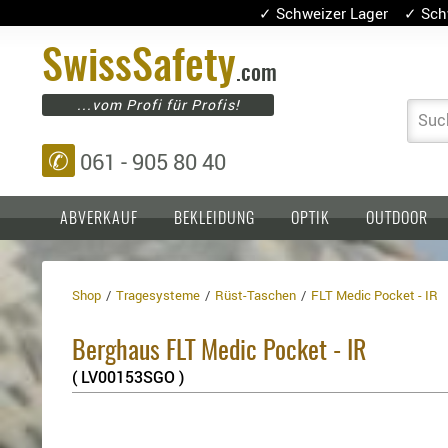
✓ Schweizer Lager ✓ Sch
Swiss
Safety
.com
...vom Profi für Profis!
Suc
✆
061 - 905 80 40
ABVERKAUF
BEKLEIDUNG
OPTIK
OUTDOOR
Shop
Tragesysteme
Rüst-Taschen
FLT Medic Pocket - IR
Einlagen,
Holster
Platten
Basen,
Kopfschutz
Berghaus FLT Medic Pocket - IR
Grundplatten
Tragesysteme
Holster
( LV00153SGO )
für
1911er