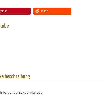
pin it
teilen
utube
ikelbeschreibung
ch folgende Eckpunkte aus