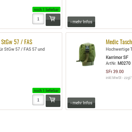
noch 1 lieferbar
› mehr Infos
 StGw 57 / FAS
Medic Tasc
für StGw 57 / FAS 57 und
Hochwertige T
Karrimor SF
ArtNr.
M0270
SFr 39.00
inkl.MwSt - zzgl.
noch 1 lieferbar
› mehr Infos