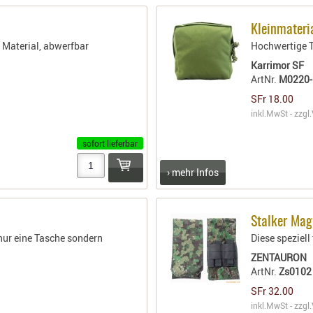
Kleinmateri
 Material, abwerfbar
Hochwertige Ta
Karrimor SF
ArtNr.
M0220-
SFr 18.00
inkl.MwSt - zzgl.
sofort lieferbar
› mehr Infos
Stalker Mag
nur eine Tasche sondern
Diese speziel
ZENTAURON
ArtNr.
Zs0102
SFr 32.00
inkl.MwSt - zzgl.