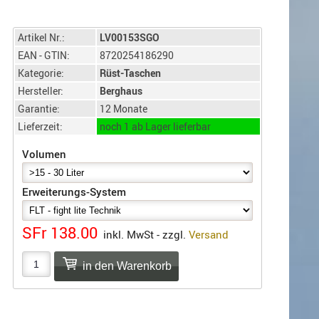
Artikel Nr.:
LV00153SGO
EAN - GTIN:
8720254186290
Kategorie:
Rüst-Taschen
Hersteller:
Berghaus
Garantie:
12 Monate
Lieferzeit:
noch 1 ab Lager lieferbar
Volumen
Erweiterungs-System
SFr 138.00
inkl. MwSt - zzgl.
Versand