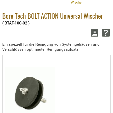
Wischer
BEKLEIDU
2.6%
ZUBEHÖR
Sum
zzgl
Bore Tech BOLT ACTION Universal Wischer
OPTIK
( BTAT-100-02 )
ENTFERNU
WEITER
FERNGLÄS
MAGNIFIE
Ein speziell für die Reinigung von Systemgehäusen und
MONOKUL
Verschlüssen optimierter Renigungsaufsatz.
NACHTSIC
OPTIK-
ZUBEHÖR
ROTPUNK
SPEKTIVE
STATIVE
ZIELFERN
OUTDO