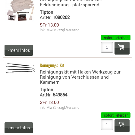
Feldreinigung - platzsparend
- doubl
Tipton
Magazi
ArtNr.
1080202
- single
SFr 13.00
inkl.MwSt - zzgl.
Versand
Holster
sofort lieferbar
Zubehö
› mehr Infos
HYDRATI
KITS
Reinigungs-Kit
KOFFER
Reinigungskit mit Haken Werkzeug zur
RUCKSÄC
Reinigung von Verschlüssen und
Kammern
RUCKSAC
Tipton
ERWEITER
ArtNr.
549864
RÜST-
SFr 13.00
TASCHEN
inkl.MwSt - zzgl.
Versand
TRAGE-,
sofort lieferbar
PACKTAS
› mehr Infos
WAFFE