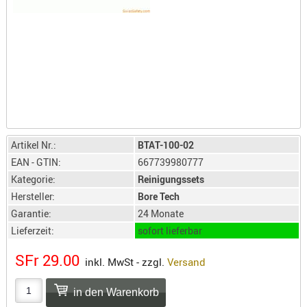
LICHTQUE
BIWAKMAT
LOCKMITT
MESSER
WÄRMEQU
SCHIES
AUFLAGE
Artikel Nr.:
BTAT-100-02
BALLISTI
EAN - GTIN:
667739980777
DREIBEIN
Kategorie:
Reinigungssets
ELEKTRON
Hersteller:
Bore Tech
ENTFERNU
Garantie:
24 Monate
LADEHILF
Lieferzeit:
sofort lieferbar
ORGANISA
SFr 29.00
RIEMEN
inkl. MwSt - zzgl.
Versand
SCHIESSS
KLEIDUNG