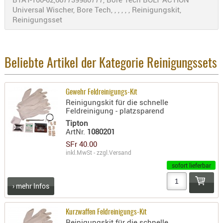
Holster
Universal Wischer, Bore Tech, , , , , , Reinigungskit,
Beretta
Reinigungsset
Holster
CZ
Beliebte Artikel der Kategorie Reinigungssets
Holster
Glock
Gewehr Feldreinigungs-Kit
Holster
Reinigungskit für die schnelle
HK
Feldreinigung - platzsparend
Tipton
Holster
ArtNr.
1080201
SIG-Sa
SFr 40.00
inkl.MwSt - zzgl.
Versand
Holster
sofort lieferbar
Walthe
› mehr Infos
Holster
Sonsti
Kurzwaffen Feldreinigungs-Kit
Magazi
Reinigungskit für die schnelle