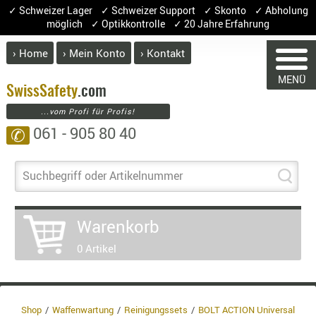
✓ Schweizer Lager ✓ Schweizer Support ✓ Skonto ✓ Abholung
möglich ✓ Optikkontrolle ✓ 20 Jahre Erfahrung
› Home
› Mein Konto
› Kontakt
ABVERK
MENÜ
BEKLEI
Swiss
Safety
.com
...vom Profi für Profis!
GÜRTEL
061 - 905 80 40
✆
HANDSCH
HOSEN
WARENKORB
JACKEN
Suchbegriff oder Artikelnummer
KOPFBED
OBERBEKL
Sie haben keine Artikel im Warenk
Warenkorb
PATCHES
Artikel
Menge
0 Artikel
RÜSTWEST
Ware
CARRIER
Enth
SOCKEN
8.1%
UNTERWÄ
Shop
Waffenwartung
Reinigungssets
BOLT ACTION Universal
3.8%