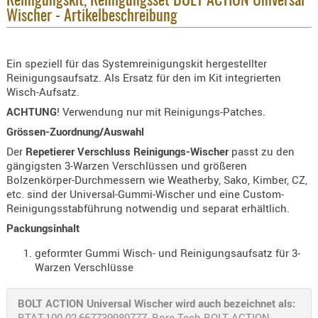
Reinigungskit, Reinigungsset BOLT ACTION Universal
Wischer - Artikelbeschreibung
KNIESCHU
ERSTE
HILFE
Ein speziell für das Systemreinigungskit hergestellter
GEHÖRSC
Reinigungsaufsatz. Als Ersatz für den im Kit integrierten
Wisch-Aufsatz.
HANDSCH
ACHTUNG
! Verwendung nur mit Reinigungs-Patches.
KOPFSCH
TARNUNG
Grössen-Zuordnung/Auswahl
Der
Repetierer Verschluss Reinigungs-Wischer
passt zu den
TRAGES
gängigsten 3-Warzen Verschlüssen und größeren
Bolzenkörper-Durchmessern wie Weatherby, Sako, Kimber, CZ,
GEWEHRT
etc. sind der Universal-Gummi-Wischer und eine Custom-
HOLSTER
Reinigungsstabführung notwendig und separat erhältlich.
Holster
Packungsinhalt
Basen,
geformter Gummi Wisch- und Reinigungsaufsatz für 3-
Grundp
Warzen Verschlüsse
Holster
1911er
BOLT ACTION Universal Wischer wird auch bezeichnet als:
BTAT-100-02,667739980777, Bore Tech BOLT ACTION