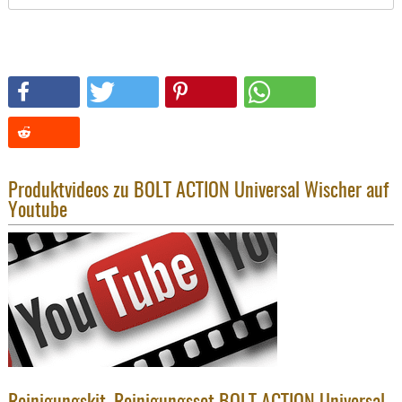
SONSTIGE
TAKTISCH
TOOLS
TARGETS,
ZIELE
SCHUTZ
BALLISTI
SCHUTZ
Produktvideos zu BOLT ACTION Universal Wischer auf
Youtube
Einlage
Platten
Kopfsc
Trages
BRILLEN
EINSATZH
MATERIAL
ELLENBOG