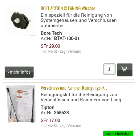
AUFSÄTZE
BOLT ACTION CLEANING Wischer
Ein speziell für die Reinigung von
UND
Systemgehäusen und Verschlüssen
BÜRSTEN
optimierter
DIENSTLE
Bore Tech
ArtNr.
BTAT-100-01
PATCHES
SFr 29.00
UND
inkl.MwSt - zzgl.
Versand
PELLETS
PUTZSCH
› mehr Infos
PUTZSTOC
FÜHRUNG
PUTZSTÖC
Verschluss und Kammer Reinigungs-Kit
Reinigungskit für die Reinigung von
REINIGER
Verschlüssen und Kammern von Lang-
REINIGUN
Tipton
ArtNr.
368628
SCHMIERM
SFr 17.00
SONSTIGE
inkl.MwSt - zzgl.
Versand
TESTMITTE
sofort lieferbar
-