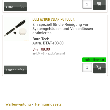
PRÜFMITT
› mehr Infos
WERKZEU
BOLT ACTION CLEANING TOOL KIT
WAFFE
Ein speziell für die Reinigung von
Systemgehäusen und Verschlüssen
ABZÜGE
optimiertes
BASEN -
Bore Tech
SONDERM
ArtNr.
BTAT-100-00
SFr 109.00
CHASSIS
inkl.MwSt - zzgl.
Versand
-
sofort lieferbar
SCHÄFTE
CHASSIS-
› mehr Infos
ZUBEHÖR
GRIFFE
LADEHEBE
MAGAZIN
MÜNDUNG
›
Waffenwartung
›
Reinigungssets
RAILS