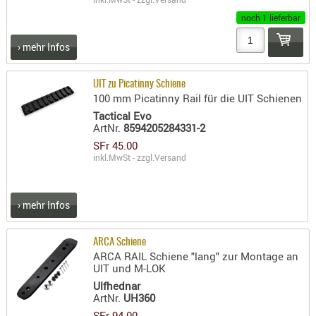
PRÜFMITT
noch 1 lieferbar
WERKZEU
› mehr Infos
WAFFE
UIT zu Picatinny Schiene
ABZÜGE
100 mm Picatinny Rail für die UIT Schienen
BASEN -
Tactical Evo
SONDERM
ArtNr.
8594205284331-2
CHASSIS
SFr 45.00
inkl.MwSt - zzgl.
Versand
-
SCHÄFTE
CHASSIS-
› mehr Infos
ZUBEHÖR
GRIFFE
ARCA Schiene
LADEHEBE
ARCA RAIL Schiene "lang" zur Montage an
UIT und M-LOK
MAGAZIN
Ulfhednar
MÜNDUNG
ArtNr.
UH360
RAILS
SFr 94.00