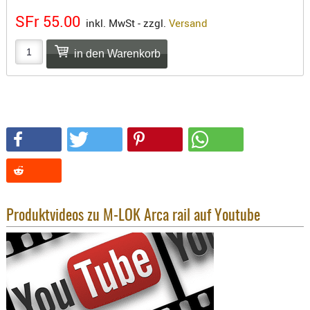
SONSTIGE
SFr 55.00
inkl. MwSt - zzgl.
Versand
TAKTISCH
TOOLS
TARGETS,
ZIELE
SCHUTZ
BALLISTI
SCHUTZ
Einlage
Platten
Kopfsc
Produktvideos zu M-LOK Arca rail auf Youtube
Trages
BRILLEN
EINSATZH
MATERIAL
ELLENBOG