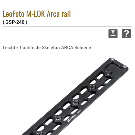
BEKLEIDU
3.8% :
ZUBEHÖR
2.6% :
LeoFoto M-LOK Arca rail
Summe 
( GSP-240 )
OPTIK
zzgl. V
ENTFERNU
WEITER EI
FERNGLÄS
Leichte, hochfeste Skeleton ARCA Schiene.
MAGNIFIE
MONOKUL
NACHTSIC
OPTIK-
ZUBEHÖR
ROTPUNK
SPEKTIVE
STATIVE
ZIELFERN
OUTDO