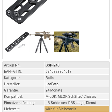
LICHTQUE
BIWAKMAT
LOCKMITT
MESSER
WÄRMEQU
SCHIES
AUFLAGE
BALLISTI
DREIBEIN
Artikel Nr.:
GSP-240
ELEKTRON
EAN - GTIN:
6940828304017
ENTFERNU
Kategorie:
Rails
LADEHILF
Hersteller:
LeoFoto
ORGANISA
Garantie:
24 Monate
RIEMEN
Kompatibel:
M-LOK, MLOK Schäfte / Chassis
SCHIESSS
Einsatzempfehlung:
LR-Schiessen, PRS, Jagd, Dienst
KLEIDUNG
Lieferzeit:
wird für Sie bestellt