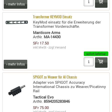
› mehr Infos
AUFSÄTZE
UND
Transformer KEYMOD Einsatz
BÜRSTEN
KeyMod einsatz für die Erweiterung der
DIENSTLE
Transformer Vorderschäfte.
Manticore Arms
PATCHES
ArtNr.
MA-14430
UND
SFr 17.50
PELLETS
inkl.MwSt - zzgl.
Versand
PUTZSCH
sofort lieferbar
PUTZSTOC
› mehr Infos
FÜHRUNG
PUTZSTÖC
SPIGOT zu Weaver für AI Chassis
REINIGER
Adapter von SPIGOT Accuracy
REINIGUN
International Chassis zu Weaver/Picatinny
Rail
SCHMIERM
Tactical Evo
SONSTIGE
ArtNr.
8594205283846
TESTMITTE
SFr 75.00
-
inkl.MwSt - zzgl.
Versand