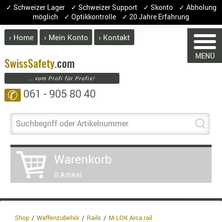
✓ Schweizer Lager ✓ Schweizer Support ✓ Skonto ✓ Abholung
möglich ✓ Optikkontrolle ✓ 20 Jahre Erfahrung
› Home
› Mein Konto
› Kontakt
ABVERK
MENÜ
BEKLEI
Swiss
Safety
.com
...vom Profi für Profis!
GÜRTEL
061 - 905 80 40
✆
HANDSCH
HOSEN
WARENKORB
JACKEN
Suchbegriff oder Artikelnummer
KOPFBED
OBERBEKL
Warenkorb
PATCHES
Sie haben keine Artikel im Warenkorb
0 Artikel
RÜSTWEST
Artikel
Menge
Pre
CARRIER
Warenwe
SOCKEN
Enthalt
UNTERWÄ
Shop
Waffenzubehör
Rails
M-LOK Arca rail
8.1% :