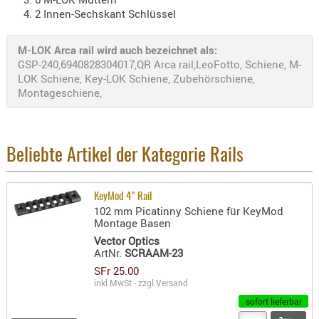
- doubl
2 Innen-Sechskant Schlüssel
Magazi
M-LOK Arca rail wird auch bezeichnet als:
- single
GSP-240,6940828304017,QR Arca rail,LeoFotto, Schiene, M-
LOK Schiene, Key-LOK Schiene, Zubehörschiene,
Holster
Montageschiene,
Zubehö
HYDRATI
KITS
Beliebte Artikel der Kategorie Rails
KOFFER
RUCKSÄC
RUCKSAC
KeyMod 4" Rail
102 mm Picatinny Schiene für KeyMod
ERWEITER
Montage Basen
RÜST-
Vector Optics
TASCHEN
ArtNr.
SCRAAM-23
SFr 25.00
TRAGE-,
inkl.MwSt - zzgl.
Versand
PACKTAS
sofort lieferbar
WAFFE