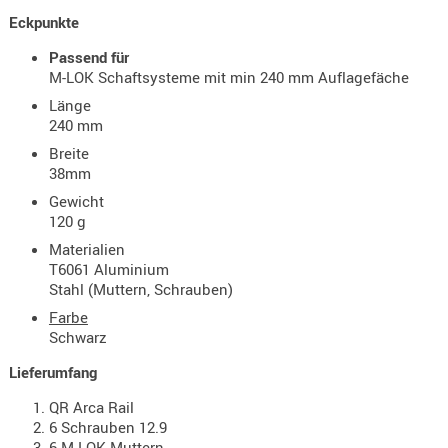
Holster
Eckpunkte
Beretta
Passend für
Holster
M-LOK Schaftsysteme mit min 240 mm Auflagefäche
CZ
Länge
240 mm
Holster
Breite
Glock
38mm
Holster
Gewicht
120 g
HK
Materialien
Holster
T6061 Aluminium
SIG-Sa
Stahl (Muttern, Schrauben)
Farbe
Holster
Schwarz
Walthe
Lieferumfang
Holster
Sonsti
QR Arca Rail
6 Schrauben 12.9
Magazi
6 M-LOK Muttern