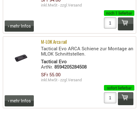
RIEMEN
inkl.MwSt - zzgl.
Versand
noch 1 lieferbar
SONSTIGE
SPUHR -
› mehr Infos
ERSATZTEI
SPUHR -
M-LOK Arca rail
ERWEITER
Tactical Evo ARCA Schiene zur Montage an
MLOK Schnittstellen.
VISIERE
Tactical Evo
ZF-
ArtNr.
8594205284508
MONTAGE
SFr 55.00
ZWEIBEIN
inkl.MwSt - zzgl.
Versand
sofort lieferbar
WIEDER
› mehr Infos