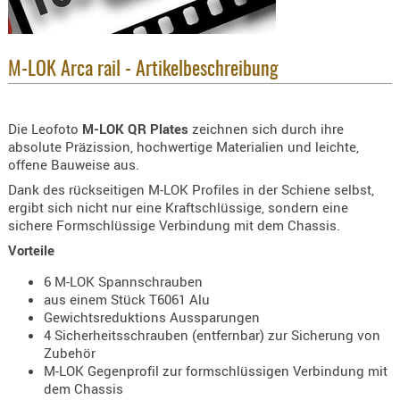
KNIESCHU
ERSTE
HILFE
M-LOK Arca rail - Artikelbeschreibung
GEHÖRSC
HANDSCH
Die Leofoto
M-LOK QR Plates
zeichnen sich durch ihre
KOPFSCH
absolute Präzission, hochwertige Materialien und leichte,
offene Bauweise aus.
TARNUNG
Dank des rückseitigen M-LOK Profiles in der Schiene selbst,
TRAGES
ergibt sich nicht nur eine Kraftschlüssige, sondern eine
sichere Formschlüssige Verbindung mit dem Chassis.
GEWEHRT
Vorteile
HOLSTER
6 M-LOK Spannschrauben
Holster
aus einem Stück T6061 Alu
Basen,
Gewichtsreduktions Aussparungen
Grundp
4 Sicherheitsschrauben (entfernbar) zur Sicherung von
Zubehör
Holster
M-LOK Gegenprofil zur formschlüssigen Verbindung mit
1911er
dem Chassis