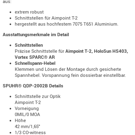
aus:
Holster
Beretta
extrem robust
Schnittstellen für Aimpoint T-2
Holster
hergestellt aus hochfestem 7075 T651 Aluminium.
CZ
Ausstattungsmerkmale im Detail
Holster
Schnittstellen
Glock
Präzise Schnittstelle für
Aimpoint T-2, HoloSun HS403,
Vortex SPARC® AR
Holster
Schnellspann-Hebel
HK
Klemmen und Lösen der Montage durch gesicherte
Spannhebel. Vorspannung fein dossierbar einstellbar.
Holster
SIG-Sa
SPUHR® QDP-2002B Details
Schnittstelle zur Optik
Holster
Aimpoint T-2
Walthe
Vorneigung
0MIL/0 MOA
Holster
Höhe
Sonsti
42 mm/1,65"
1/3 CO-witness
Magazi