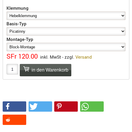
SONSTIGE
Klemmung
TAKTISCH
TOOLS
Basis-Typ
TARGETS,
ZIELE
Montage-Typ
SCHUTZ
BALLISTI
SFr 120.00
inkl. MwSt - zzgl.
Versand
SCHUTZ
Einlage
Platten
Kopfsc
Trages
BRILLEN
EINSATZH
MATERIAL
ELLENBOG