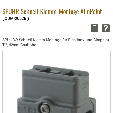
BEKLEIDU
ZUBEHÖR
SPUHR Schnell-Klemm-Montage AimPoint
( QDM-2002B )
WE
OPTIK
ENTFERNU
FERNGLÄS
SPUHR® Schnell-Klemm-Montage für Picatinny und Aimpoint
MAGNIFIE
T-2, 42mm Bauhöhe
MONOKUL
NACHTSIC
OPTIK-
ZUBEHÖR
ROTPUNK
SPEKTIVE
STATIVE
ZIELFERN
OUTDO