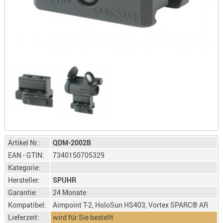
LICHTQUE
BIWAKMAT
LOCKMITT
MESSER
WÄRMEQU
SCHIES
AUFLAGE
BALLISTI
DREIBEIN
ELEKTRON
Artikel Nr.:
QDM-2002B
ENTFERNU
EAN - GTIN:
7340150705329
LADEHILF
Kategorie:
ORGANISA
Hersteller:
SPUHR
RIEMEN
Garantie:
24 Monate
SCHIESSS
Kompatibel:
Aimpoint T-2, HoloSun HS403, Vortex SPARC® AR
KLEIDUNG
Lieferzeit:
wird für Sie bestellt