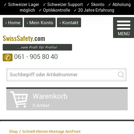
✓ Schweizer Lager ✓ Schweizer Support ✓ Skonto ✓ Abholung
möglich ✓ Optikkontrolle ✓ 20 Jahre Erfahrung
› Home
› Mein Konto
› Kontakt
ABVERK
MENÜ
BEKLEI
Swiss
Safety
.com
...vom Profi für Profis!
GÜRTEL
WARENKOR
061 - 905 80 40
✆
HANDSCH
HOSEN
JACKEN
Suchbegriff oder Artikelnummer
Sie haben keine Artikel im
KOPFBED
Artikel
Menge
OBERBEKL
Warenkorb
PATCHES
0 Artikel
RÜSTWEST
CARRIER
SOCKEN
UNTERWÄ
Shop
Schnell-Klemm-Montage AimPoint