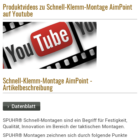
Produktvideos zu Schnell-Klemm-Montage AimPoint
KNIESCHU
auf Youtube
ERSTE
HILFE
GEHÖRSC
HANDSCH
KOPFSCH
TARNUNG
TRAGES
GEWEHRT
Schnell-Klemm-Montage AimPoint -
Artikelbeschreibung
HOLSTER
Holster
› Datenblatt
Basen,
Grundp
SPUHR® Schnell-Montagen sind ein Begriff für Festigkeit,
Holster
Qualität, Innovation im Bereich der taktischen Montagen.
1911er
SPUHR® Montagen zeichnen sich durch folgende Punkte