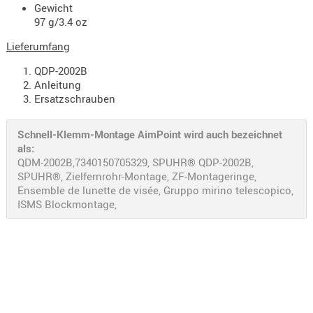
Gewicht
- doubl
97 g/3.4 oz
Magazi
Lieferumfang
- single
QDP-2002B
Holster
Anleitung
Zubehö
Ersatzschrauben
HYDRATI
Schnell-Klemm-Montage AimPoint wird auch bezeichnet
KITS
als:
KOFFER
QDM-2002B,7340150705329, SPUHR® QDP-2002B,
RUCKSÄC
SPUHR®, Zielfernrohr-Montage, ZF-Montageringe,
Ensemble de lunette de visée, Gruppo mirino telescopico,
RUCKSAC
ISMS Blockmontage,
ERWEITER
RÜST-
TASCHEN
TRAGE-,
PACKTAS
WAFFE