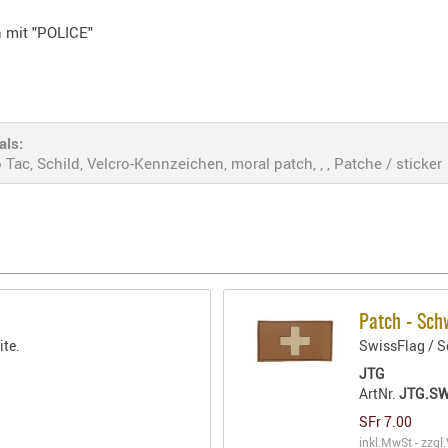
 mit "POLICE"
als:
c, Schild, Velcro-Kennzeichen, moral patch, , , Patche / sticker
Patch - Sch
ite.
SwissFlag / S
JTG
ArtNr.
JTG.S
SFr 7.00
inkl.MwSt - zzgl.