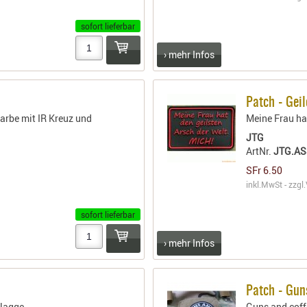
sofort lieferbar
› mehr Infos
Patch - Geil
arbe mit IR Kreuz und
Meine Frau hat
JTG
ArtNr.
JTG.AS
SFr 6.50
inkl.MwSt - zzgl.
sofort lieferbar
› mehr Infos
Patch - Gun
Flagge
Guns and coff