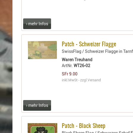
› mehr Infos
Patch - Schweizer Flagge
SwissFlag / Schweizer Flagge in Tarnf
Waren Treuhand
ArtNr.
WT26-02
SFr 9.00
inkl.MwSt - zzgl.
Versand
› mehr Infos
Patch - Black Sheep
Black Sheep Flag / Schwarzes Schaf 