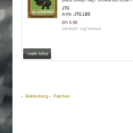
JTG
ArtNr.
JTG.LBS
SFr 5.90
inkl.MwSt - zzgl.
Versand
› mehr Infos
›
Bekleidung
›
Patches