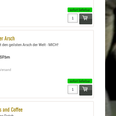
sofort lieferbar
er Arsch
 den geilsten Arsch der Welt - MICH!
SP.bm
Versand
sofort lieferbar
s and Coffee
ee Patch