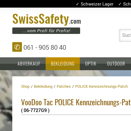
✓ Schweizer Lager ✓ Sch
Swiss
Safety
.com
...vom Profi für Profis!
Suc
✆
061 - 905 80 40
ABVERKAUF
BEKLEIDUNG
OPTIK
OUTDOOR
Shop
Bekleidung
Patches
POLICE Kennzeichnungs-Patch
Einlagen,
Holster
Platten
Basen,
Kopfschutz
VooDoo Tac POLICE Kennzeichnungs-Pa
Grundplatten
Tragesysteme
Holster
( 06-7727G9 )
für
1911er