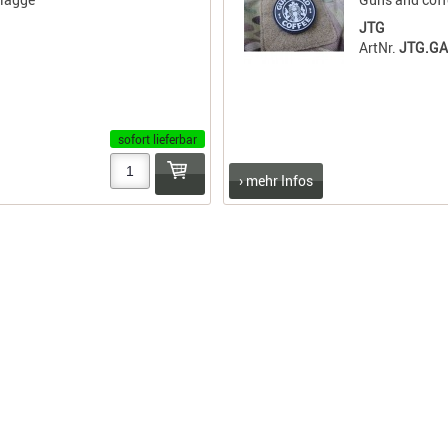
JTG
ArtNr.
JTG.G
sofort lieferbar
› mehr Infos