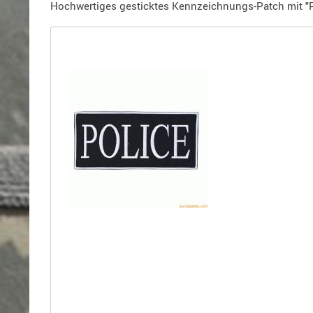
Holster
Hochwertiges gesticktes Kennzeichnungs-Patch mit "
für
Beretta
Holster
für
CZ
Holster
für
Glock
Holster
für
HK
Holster
für
SIG-
Sauer
Holster
für
Walther