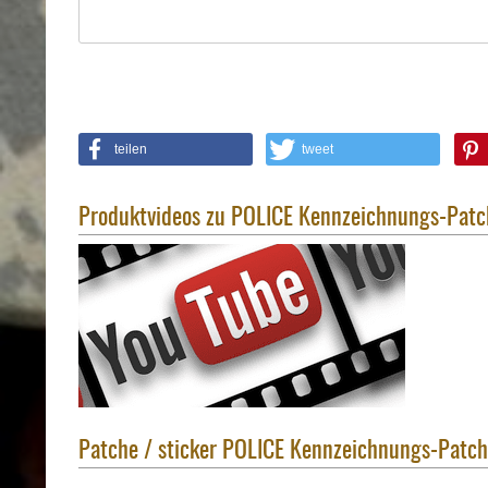
Holster
Sonstige
Magazinholster
-
double
Magazinholster
teilen
tweet
-
single
Produktvideos zu POLICE Kennzeichnungs-Patc
Holster-
Zubehör
Patche / sticker POLICE Kennzeichnungs-Patch