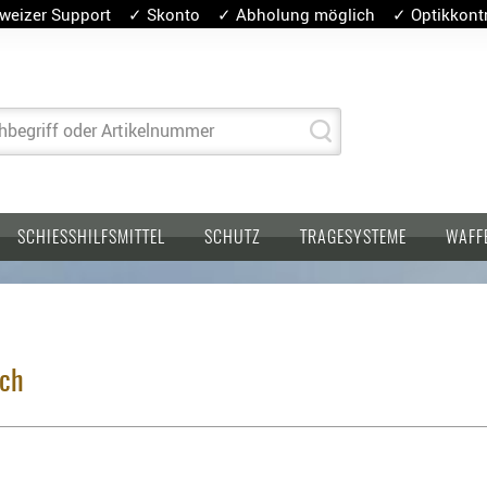
weizer Support ✓ Skonto ✓ Abholung möglich ✓ Optikkontro
hbegriff oder Artikelnummer
SCHIESSHILFSMITTEL
SCHUTZ
TRAGESYSTEME
WAFF
tch