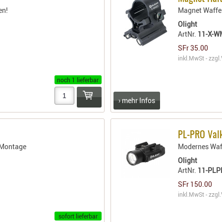
en!
Magnet Waffen
Olight
ArtNr.
11-X-W
SFr 35.00
inkl.MwSt - zzgl.
noch 1 lieferbar
› mehr Infos
PL-PRO Valk
 Montage
Modernes Waff
Olight
ArtNr.
11-PL
SFr 150.00
inkl.MwSt - zzgl.
sofort lieferbar