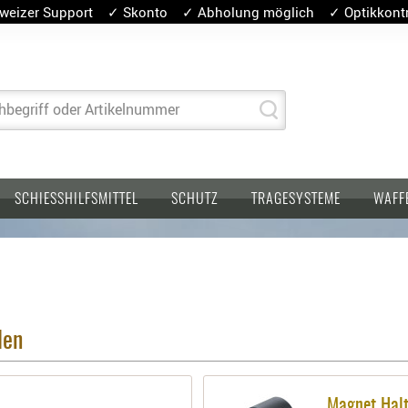
weizer Support ✓ Skonto ✓ Abholung möglich ✓ Optikkontro
hbegriff oder Artikelnummer
SCHIESSHILFSMITTEL
SCHUTZ
TRAGESYSTEME
WAFF
len
Magnet Halt