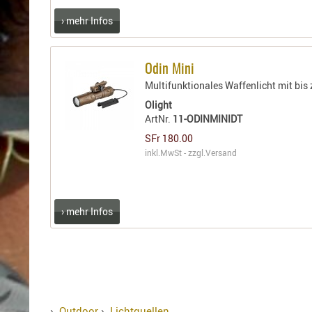
Holster
› mehr Infos
Sonstige
Magazinholster
-
Odin Mini
double
Multifunktionales Waffenlicht mit bis
Magazinholster
Olight
-
ArtNr.
11-ODINMINIDT
single
SFr 180.00
Holster-
inkl.MwSt - zzgl.
Versand
Zubehör
› mehr Infos
›
Outdoor
›
Lichtquellen