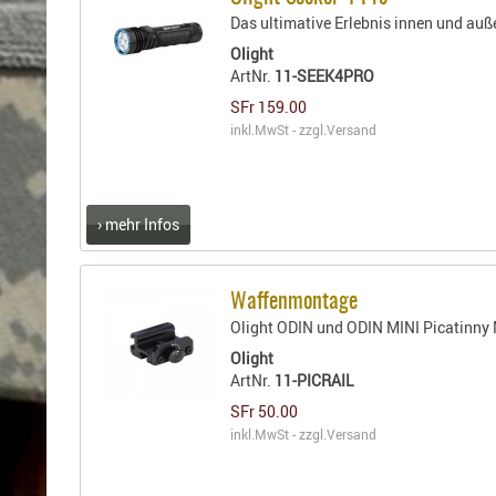
Holster
Das ultimative Erlebnis innen und auß
für
Beretta
Olight
ArtNr.
11-SEEK4PRO
Holster
für
SFr 159.00
inkl.MwSt - zzgl.
Versand
CZ
Holster
für
Glock
› mehr Infos
Holster
für
HK
Waffenmontage
Holster
Olight ODIN und ODIN MINI Picatinny
für
Olight
SIG-
ArtNr.
11-PICRAIL
Sauer
SFr 50.00
Holster
inkl.MwSt - zzgl.
Versand
für
Walther