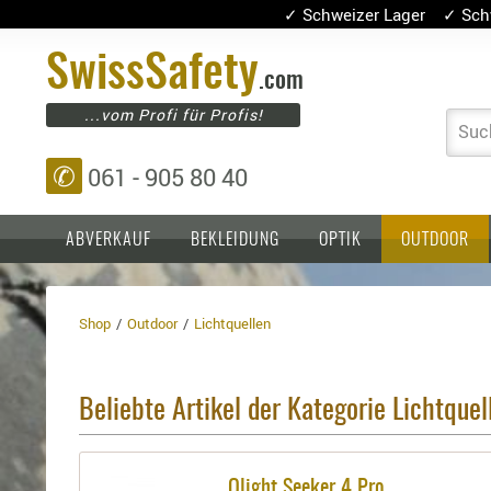
✓ Schweizer Lager ✓ Sch
Swiss
Safety
.com
...vom Profi für Profis!
Suc
✆
061 - 905 80 40
ABVERKAUF
BEKLEIDUNG
OPTIK
OUTDOOR
Shop
Outdoor
Lichtquellen
Einlagen,
Holster
Platten
Basen,
Kopfschutz
Grundplatten
Beliebte Artikel der Kategorie Lichtquel
Tragesysteme
Holster
für
1911er
Olight Seeker 4 Pro