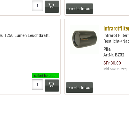
› mehr Infos
Infrarotfilt
 zu 1250 Lumen Leuchtkraft.
Infrarot Filte
Restlicht-/Na
Pila
ArtNr.
BZ32
SFr 30.00
inkl.MwSt - zzgl.
sofort lieferbar
› mehr Infos