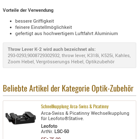
KNIESCHU
Vorteile der Verwendung
ERSTE
bessere Griffigkeit
HILFE
feinere Einstellmöglichkeit
GEHÖRSC
gefertigt aus hochwertigem Luftfahrt Aluminium
HANDSCH
KOPFSCH
Throw Lever K-2 wird auch bezeichnet als:
293-0293,9008729302932, throw lever, K318i, K525i, Kahles,
TARNUNG
Zoom Hebel, Vergrösserungs Hebel, Optikzubehör
TRAGES
GEWEHRT
Beliebte Artikel der Kategorie Optik-Zubehör
HOLSTER
Holster
Basen,
Schnellkupplung Arca-Swiss & Picatinny
Arca-Swiss & Picatinny Wechselkupplung
Grundp
für Leofoto®Stative.
Holster
Leofoto
ArtNr.
LSC-50
1911er
SFr 75.00