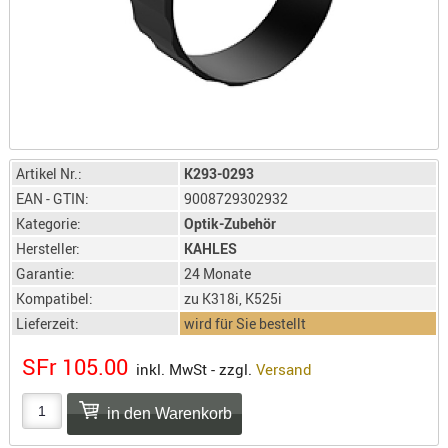
LICHTQUE
BIWAKMAT
LOCKMITT
MESSER
WÄRMEQU
SCHIES
Artikel Nr.:
K293-0293
AUFLAGE
EAN - GTIN:
9008729302932
BALLISTI
Kategorie:
Optik-Zubehör
DREIBEIN
Hersteller:
KAHLES
ELEKTRON
Garantie:
24 Monate
ENTFERNU
Kompatibel:
zu K318i, K525i
LADEHILF
Lieferzeit:
wird für Sie bestellt
ORGANISA
SFr 105.00
inkl. MwSt - zzgl.
Versand
RIEMEN
SCHIESSS
KLEIDUNG