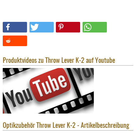
SONSTIGE
TAKTISCH
TOOLS
TARGETS,
ZIELE
SCHUTZ
BALLISTI
Produktvideos zu Throw Lever K-2 auf Youtube
SCHUTZ
Einlage
Platten
Kopfsc
Trages
BRILLEN
EINSATZH
Optikzubehör Throw Lever K-2 - Artikelbeschreibung
MATERIAL
ELLENBOG