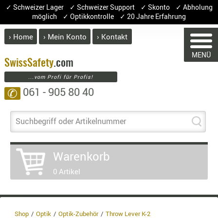
✓ Schweizer Lager ✓ Schweizer Support ✓ Skonto ✓ Abholung
möglich ✓ Optikkontrolle ✓ 20 Jahre Erfahrung
› Home
› Mein Konto
› Kontakt
ABVERK
MENÜ
BEKLEI
Swiss
Safety
.com
...vom Profi für Profis!
GÜRTEL
061 - 905 80 40
✆
HANDSCH
WARENKORB
HOSEN
JACKEN
Suchbegriff oder Artikelnummer
KOPFBED
Sie haben keine Artikel im War
OBERBEKL
Warenkorb
Artikel
Menge
PATCHES
0 Artikel
RÜSTWEST
Wa
CARRIER
En
SOCKEN
8.
UNTERWÄ
3.
Shop
Optik
Optik-Zubehör
Throw Lever K-2