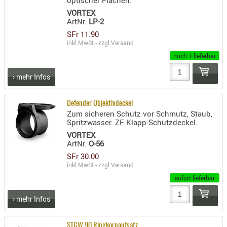
optischer Flächen.
- doubl
VORTEX
ArtNr.
LP-2
Magazi
SFr 11.90
- single
inkl.MwSt - zzgl.
Versand
noch 1 lieferbar
Holster
Zubehö
› mehr Infos
HYDRATI
KITS
Defender Objektivdeckel
KOFFER
Zum sicheren Schutz vor Schmutz, Staub,
Spritzwasser. ZF Klapp-Schutzdeckel.
RUCKSÄC
VORTEX
RUCKSAC
ArtNr.
O-56
ERWEITER
SFr 30.00
inkl.MwSt - zzgl.
Versand
RÜST-
sofort lieferbar
TASCHEN
TRAGE-,
› mehr Infos
PACKTAS
WAFFE
STGW 90 Ringkornaufsatz