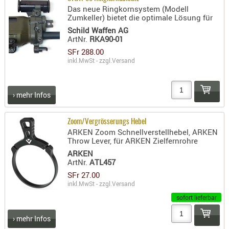
Das neue Ringkornsystem (Modell
AUFSÄTZE
Zumkeller) bietet die optimale Lösung für
UND
Schild Waffen AG
ArtNr.
RKA90-01
BÜRSTEN
SFr 288.00
DIENSTLE
inkl.MwSt - zzgl.
Versand
PATCHES
UND
PELLETS
› mehr Infos
PUTZSCH
PUTZSTOC
Zoom/Vergrösserungs Hebel
ARKEN Zoom Schnellverstellhebel, ARKEN
FÜHRUNG
Throw Lever, für ARKEN Zielfernrohre
PUTZSTÖC
ARKEN
REINIGER
ArtNr.
ATL457
REINIGUN
SFr 27.00
inkl.MwSt - zzgl.
Versand
SCHMIERM
sofort lieferbar
SONSTIGE
TESTMITTE
› mehr Infos
-