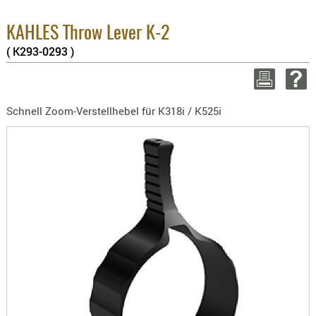
2.
BEKLEIDU
S
ZUBEHÖR
KAHLES Throw Lever K-2
zz
( K293-0293 )
OPTIK
WEITE
ENTFERNU
FERNGLÄS
Schnell Zoom-Verstellhebel für K318i / K525i
MAGNIFIE
MONOKUL
NACHTSIC
OPTIK-
ZUBEHÖR
ROTPUNK
SPEKTIVE
STATIVE
ZIELFERN
OUTDO