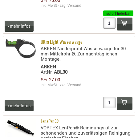
Holster
inkl.MwSt - zzgl.
Versand
Beretta
sofort lieferbar
Holster
› mehr Infos
CZ
Holster
Ultra Light Wasserwaage
ARKEN Niederprofil-Wasserwaage für 30
Glock
mm Mittelrohr-Ø. Zur nachträglichen
Montage.
Holster
ARKEN
HK
ArtNr.
ABL30
SFr 27.00
Holster
inkl.MwSt - zzgl.
Versand
SIG-Sa
Holster
› mehr Infos
Walthe
Holster
LensPen®
Sonsti
VORTEX LenPen® Reinigungskit zur
schonenden und zuverlässigen Reinigung
Magazi