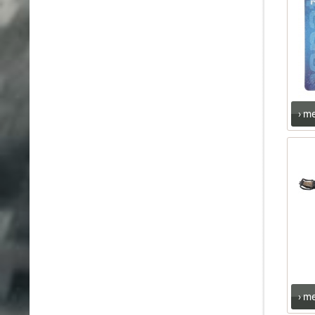
› m
› m