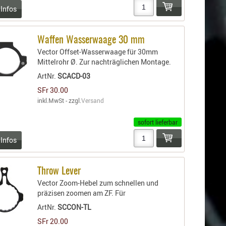
 Infos
Waffen Wasserwaage 30 mm
Vector Offset-Wasserwaage für 30mm
Mittelrohr Ø. Zur nachträglichen Montage.
ArtNr.
SCACD-03
SFr 30.00
inkl.MwSt - zzgl.
Versand
sofort lieferbar
 Infos
Throw Lever
Vector Zoom-Hebel zum schnellen und
präzisen zoomen am ZF. Für
ArtNr.
SCCON-TL
SFr 20.00