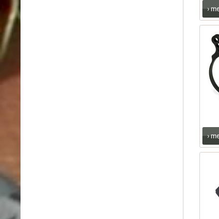
› m
› m