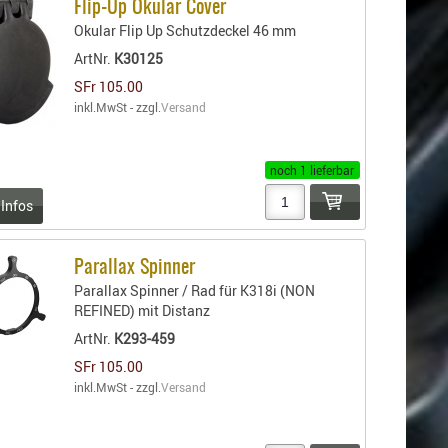
Flip-Up Okular Cover
Okular Flip Up Schutzdeckel 46 mm
ArtNr.
K30125
SFr 105.00
inkl.MwSt - zzgl.
Versand
noch 1 lieferbar
 Infos
Parallax Spinner
Parallax Spinner / Rad für K318i (NON
REFINED) mit Distanz
ArtNr.
K293-459
SFr 105.00
inkl.MwSt - zzgl.
Versand