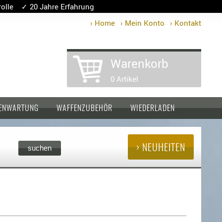
lle ✓ 20 Jahre Erfahrung
› Home
› Mein Konto
› Kontakt
Warenkorb
0 Artikel
ENWARTUNG
WAFFENZUBEHÖR
WIEDERLADEN
› NEUHEITEN