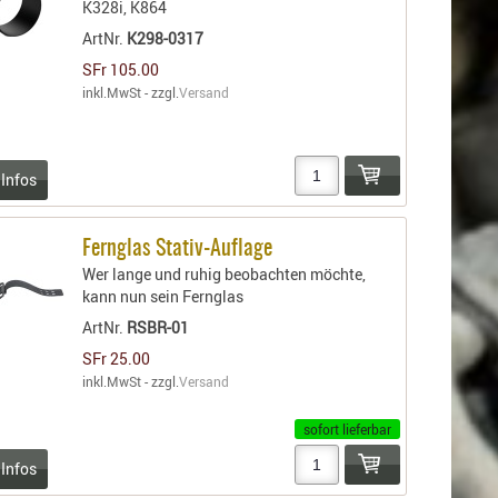
K328i, K864
ArtNr.
K298-0317
SFr 105.00
inkl.MwSt - zzgl.
Versand
 Infos
Fernglas Stativ-Auflage
Wer lange und ruhig beobachten möchte,
kann nun sein Fernglas
ArtNr.
RSBR-01
SFr 25.00
inkl.MwSt - zzgl.
Versand
sofort lieferbar
 Infos