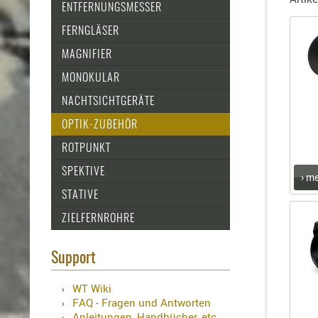
Holster
ENTFERNUNGSMESSER
für
FERNGLÄSER
Beretta
Holster
MAGNIFIER
für
MONOKULAR
CZ
Holster
NACHTSICHTGERÄTE
für
OPTIK-ZUBEHÖR
Glock
ROTPUNKT
Holster
für
SPEKTIVE
› m
HK
STATIVE
Holster
ZIELFERNROHRE
für
SIG-
Sauer
Support
Holster
WT Wiki
für
FAQ - Fragen und Antworten
Walther
Anleitungen, Handbücher, etc.