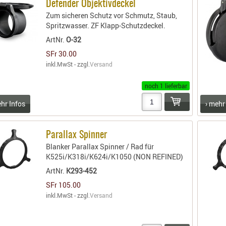
Defender Objektivdeckel
Zum sicheren Schutz vor Schmutz, Staub,
Spritzwasser. ZF Klapp-Schutzdeckel.
ArtNr.
O-32
SFr 30.00
inkl.MwSt - zzgl.
Versand
noch 1 lieferbar
ehr Infos
› mehr
Parallax Spinner
Blanker Parallax Spinner / Rad für
K525i/K318i/K624i/K1050 (NON REFINED)
ArtNr.
K293-452
SFr 105.00
inkl.MwSt - zzgl.
Versand