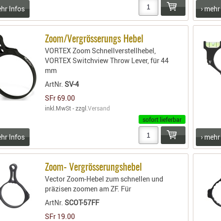
ehr Infos
› mehr
Zoom/Vergrösserungs Hebel
VORTEX Zoom Schnellverstellhebel,
VORTEX Switchview Throw Lever, für 44
mm
ArtNr.
SV-4
SFr 69.00
inkl.MwSt - zzgl.
Versand
sofort lieferbar
ehr Infos
› mehr
Zoom- Vergrösserungshebel
Vector Zoom-Hebel zum schnellen und
präzisen zoomen am ZF. Für
ArtNr.
SCOT-57FF
SFr 19.00