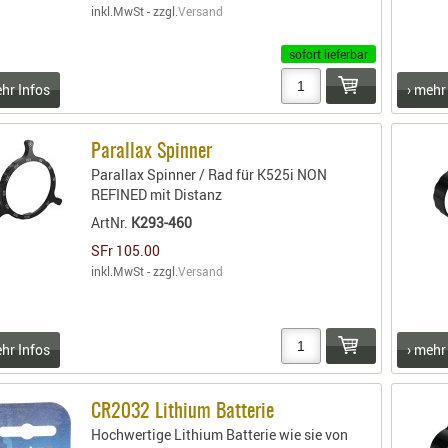
inkl.MwSt - zzgl.
Versand
sofort lieferbar
ehr Infos
› mehr
Parallax Spinner
Parallax Spinner / Rad für K525i NON
REFINED mit Distanz
ArtNr.
K293-460
SFr 105.00
inkl.MwSt - zzgl.
Versand
ehr Infos
› mehr
CR2032 Lithium Batterie
Hochwertige Lithium Batterie wie sie von