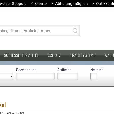
weizer Support ✓ Skonto ✓ Abholung möglich ✓ Optikkontro
hbegriff oder Artikelnummer
SCHIESSHILFSMITTEL
SCHUTZ
TRAGESYSTEME
WAFF
Bezeichnung
Artikelnr
Neuheit
kel
l 1 - 62 von 62