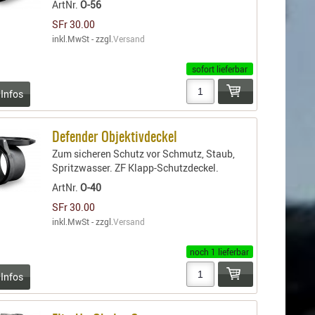
ArtNr.
O-56
SFr 30.00
inkl.MwSt - zzgl.
Versand
sofort lieferbar
 Infos
Defender Objektivdeckel
Zum sicheren Schutz vor Schmutz, Staub,
Spritzwasser. ZF Klapp-Schutzdeckel.
ArtNr.
O-40
SFr 30.00
inkl.MwSt - zzgl.
Versand
noch 1 lieferbar
 Infos