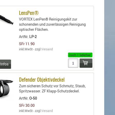
LensPen®
VORTEX LenPen® Reinigungskit zur
schonenden und zuverlässigen Reinigung
optischer Flächen.
ArtNr.
LP-2
SFr 11.90
inkl.MwSt - zzgl.
Versand
noch 1 lieferbar
 Infos
Defender Objektivdeckel
Zum sicheren Schutz vor Schmutz, Staub,
Spritzwasser. ZF Klapp-Schutzdeckel.
ArtNr.
O-50
SFr 30.00
inkl.MwSt - zzgl.
Versand