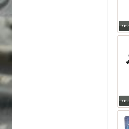
› m
› m