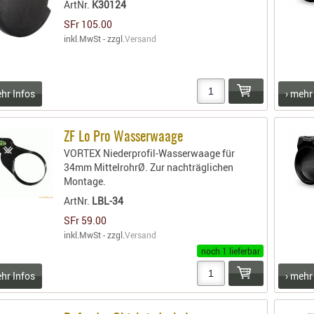
ArtNr.
K30124
SFr 105.00
inkl.MwSt - zzgl.
Versand
ehr Infos
› mehr
ZF Lo Pro Wasserwaage
VORTEX Niederprofil-Wasserwaage für
34mm MittelrohrØ. Zur nachträglichen
Montage.
ArtNr.
LBL-34
SFr 59.00
inkl.MwSt - zzgl.
Versand
noch 1 lieferbar
ehr Infos
› mehr