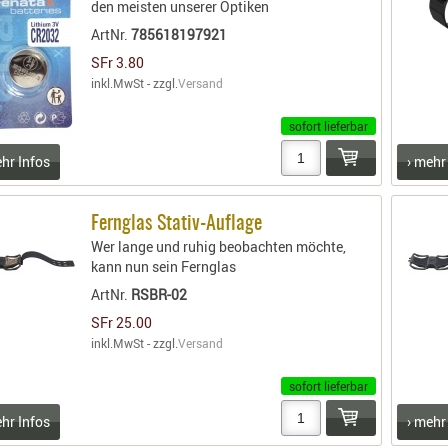
den meisten unserer Optiken
ArtNr.
785618197921
SFr 3.80
inkl.MwSt - zzgl.
Versand
sofort lieferbar
ehr Infos
› mehr
Fernglas Stativ-Auflage
Wer lange und ruhig beobachten möchte,
kann nun sein Fernglas
ArtNr.
RSBR-02
SFr 25.00
inkl.MwSt - zzgl.
Versand
sofort lieferbar
ehr Infos
› mehr