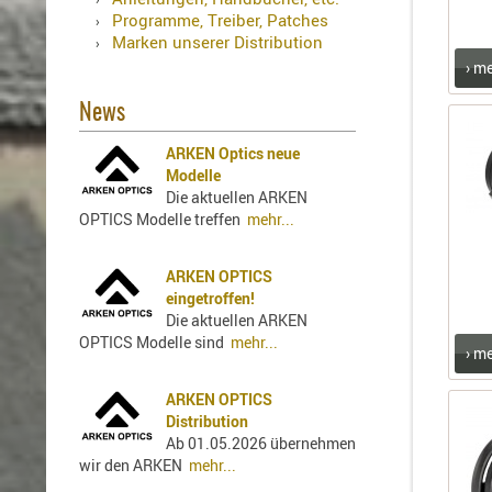
Holster
Programme, Treiber, Patches
Sonstige
Marken unserer Distribution
Magazinholster
› m
-
News
double
Magazinholster
ARKEN Optics neue
-
Modelle
single
Die aktuellen ARKEN
Holster-
OPTICS Modelle treffen
mehr...
Zubehör
ARKEN OPTICS
eingetroffen!
Die aktuellen ARKEN
OPTICS Modelle sind
mehr...
› m
ARKEN OPTICS
Distribution
Ab 01.05.2026 übernehmen
wir den ARKEN
mehr...