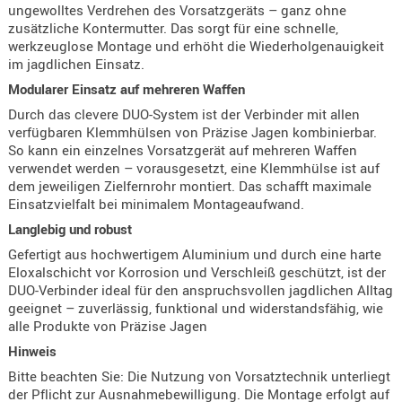
ungewolltes Verdrehen des Vorsatzgeräts – ganz ohne
Holster
zusätzliche Kontermutter. Das sorgt für eine schnelle,
Beretta
werkzeuglose Montage und erhöht die Wiederholgenauigkeit
im jagdlichen Einsatz.
Holster
Modularer Einsatz auf mehreren Waffen
CZ
Durch das clevere DUO-System ist der Verbinder mit allen
Holster
verfügbaren Klemmhülsen von Präzise Jagen kombinierbar.
Glock
So kann ein einzelnes Vorsatzgerät auf mehreren Waffen
verwendet werden – vorausgesetzt, eine Klemmhülse ist auf
Holster
dem jeweiligen Zielfernrohr montiert. Das schafft maximale
HK
Einsatzvielfalt bei minimalem Montageaufwand.
Langlebig und robust
Holster
SIG-Sa
Gefertigt aus hochwertigem Aluminium und durch eine harte
Eloxalschicht vor Korrosion und Verschleiß geschützt, ist der
Holster
DUO-Verbinder ideal für den anspruchsvollen jagdlichen Alltag
geeignet – zuverlässig, funktional und widerstandsfähig, wie
Walthe
alle Produkte von Präzise Jagen
Holster
Hinweis
Sonsti
Bitte beachten Sie: Die Nutzung von Vorsatztechnik unterliegt
der Pflicht zur Ausnahmebewilligung. Die Montage erfolgt auf
Magazi