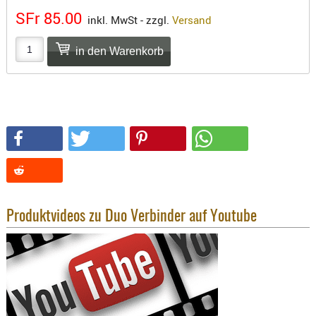
SONSTIGE
SFr 85.00
inkl. MwSt - zzgl.
Versand
TAKTISCH
TOOLS
TARGETS,
ZIELE
SCHUTZ
BALLISTI
SCHUTZ
Einlage
Platten
Kopfsc
Produktvideos zu Duo Verbinder auf Youtube
Trages
BRILLEN
EINSATZH
MATERIAL
ELLENBOG