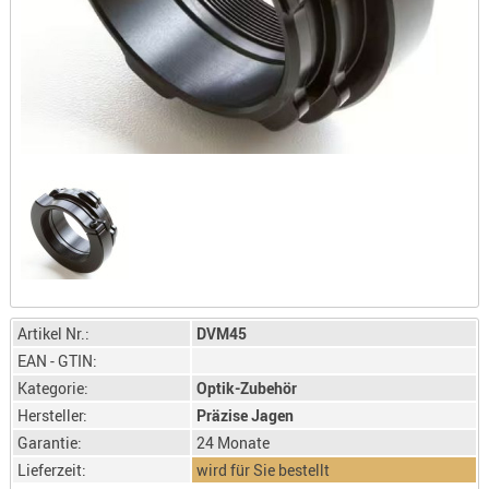
LICHTQUE
BIWAKMAT
LOCKMITT
MESSER
WÄRMEQU
SCHIES
AUFLAGE
BALLISTI
DREIBEIN
ELEKTRON
ENTFERNU
Artikel Nr.:
DVM45
LADEHILF
EAN - GTIN:
ORGANISA
Kategorie:
Optik-Zubehör
RIEMEN
Hersteller:
Präzise Jagen
SCHIESSS
Garantie:
24 Monate
KLEIDUNG
Lieferzeit:
wird für Sie bestellt