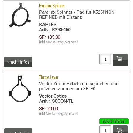
Parallax Spinner
AUFSÄTZE
Parallax Spinner / Rad für K525i NON
UND
REFINED mit Distanz
BÜRSTEN
KAHLES
ArtNr.
K293-460
DIENSTLE
SFr 105.00
PATCHES
inkl.MwSt - zzgl.
Versand
UND
PELLETS
PUTZSCH
› mehr Infos
PUTZSTOC
FÜHRUNG
Throw Lever
Vector Zoom-Hebel zum schnellen und
PUTZSTÖC
präzisen zoomen am ZF. Für
REINIGER
Vector Optics
ArtNr.
SCCON-TL
REINIGUN
SFr 20.00
SCHMIERM
inkl.MwSt - zzgl.
Versand
SONSTIGE
sofort lieferbar
TESTMITTE
-