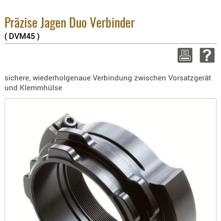
BEKLEIDU
3.8% :
ZUBEHÖR
2.6% :
Präzise Jagen Duo Verbinder
Summe 
( DVM45 )
OPTIK
zzgl. V
ENTFERNU
WEITER EI
FERNGLÄS
sichere, wiederholgenaue Verbindung zwischen Vorsatzgerät
MAGNIFIE
und Klemmhülse
MONOKUL
NACHTSIC
OPTIK-
ZUBEHÖR
ROTPUNK
SPEKTIVE
STATIVE
ZIELFERN
OUTDO