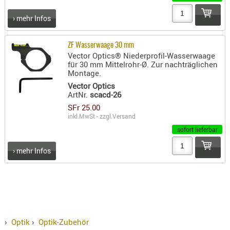
RIEMEN
› mehr Infos
SONSTIGE
SPUHR -
ZF Wasserwaage 30 mm
ERSATZTEI
Vector Optics® Niederprofil-Wasserwaage
SPUHR -
für 30 mm Mittelrohr-Ø. Zur nachträglichen
Montage.
ERWEITER
Vector Optics
VISIERE
ArtNr.
scacd-26
ZF-
SFr 25.00
MONTAGE
inkl.MwSt - zzgl.
Versand
ZWEIBEIN
sofort lieferbar
WIEDER
› mehr Infos
›
Optik
›
Optik-Zubehör