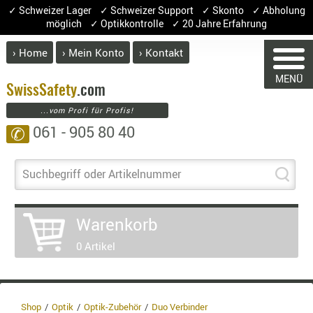
✓ Schweizer Lager ✓ Schweizer Support ✓ Skonto ✓ Abholung
möglich ✓ Optikkontrolle ✓ 20 Jahre Erfahrung
› Home
› Mein Konto
› Kontakt
ABVERK
MENÜ
BEKLEI
Swiss
Safety
.com
...vom Profi für Profis!
GÜRTEL
061 - 905 80 40
✆
HANDSCH
HOSEN
WARENKORB
JACKEN
Suchbegriff oder Artikelnummer
KOPFBED
OBERBEKL
Warenkorb
PATCHES
Sie haben keine Artikel im Warenkorb
0 Artikel
Artikel
Menge
Pre
RÜSTWEST
CARRIER
Warenw
SOCKEN
Enthalt
UNTERWÄ
Shop
Optik
Optik-Zubehör
Duo Verbinder
8.1% :