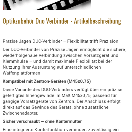
KNIESCHU
ERSTE
Optikzubehör Duo Verbinder - Artikelbeschreibung
HILFE
GEHÖRSC
HANDSCH
Präzise Jagen DUO-Verbinder – Flexibilität trifft Präzision
KOPFSCH
Der DUO-Verbinder von Präzise Jagen ermöglicht die sichere,
TARNUNG
wiederholgenaue Verbindung zwischen Vorsatzgerät und
Klemmhülse – und damit maximale Flexibilität bei der
TRAGES
Nutzung Ihrer Ausrüstung auf unterschiedlichen
Waffenplattformen.
GEWEHRT
Kompatibel mit Zentron-Geräten (M45x0,75)
HOLSTER
Diese Variante des DUO-Verbinders verfügt über ein präzise
Holster
gefertigtes Innengewinde im Maß M45x0,75, passend für
Basen,
gängige Vorsatzgeräte von Zentron. Der Anschluss erfolgt
direkt auf das Gewinde des Geräts, ohne zusätzliche
Grundp
Zwischenadapter.
Holster
Sicher verschraubt – ohne Kontermutter
1911er
Eine integrierte Konterfunktion verhindert zuverlässig ein