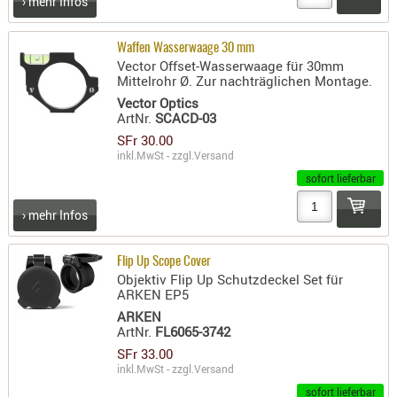
› mehr Infos
PRÜFMITT
WERKZEU
Waffen Wasserwaage 30 mm
Vector Offset-Wasserwaage für 30mm
WAFFE
Mittelrohr Ø. Zur nachträglichen Montage.
Vector Optics
ABZÜGE
ArtNr.
SCACD-03
BASEN -
SFr 30.00
SONDERM
inkl.MwSt - zzgl.
Versand
CHASSIS
sofort lieferbar
-
› mehr Infos
SCHÄFTE
CHASSIS-
Flip Up Scope Cover
ZUBEHÖR
Objektiv Flip Up Schutzdeckel Set für
GRIFFE
ARKEN EP5
LADEHEBE
ARKEN
ArtNr.
FL6065-3742
MAGAZIN
SFr 33.00
MÜNDUNG
inkl.MwSt - zzgl.
Versand
RAILS
sofort lieferbar