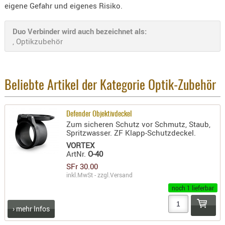
eigene Gefahr und eigenes Risiko.
- doubl
Magazi
Duo Verbinder wird auch bezeichnet als:
- single
, Optikzubehör
Holster
Zubehö
Beliebte Artikel der Kategorie Optik-Zubehör
HYDRATI
KITS
KOFFER
Defender Objektivdeckel
Zum sicheren Schutz vor Schmutz, Staub,
RUCKSÄC
Spritzwasser. ZF Klapp-Schutzdeckel.
RUCKSAC
VORTEX
ERWEITER
ArtNr.
O-40
RÜST-
SFr 30.00
inkl.MwSt - zzgl.
Versand
TASCHEN
noch 1 lieferbar
TRAGE-,
PACKTAS
› mehr Infos
WAFFE