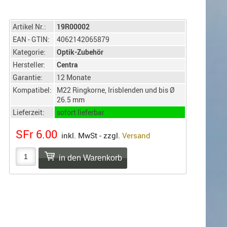
Artikel Nr.:
19R00002
EAN - GTIN:
4062142065879
Kategorie:
Optik-Zubehör
Hersteller:
Centra
Garantie:
12 Monate
Kompatibel:
M22 Ringkorne, Irisblenden und bis Ø
26.5 mm
Lieferzeit:
sofort lieferbar
SFr 6.00
inkl. MwSt - zzgl.
Versand