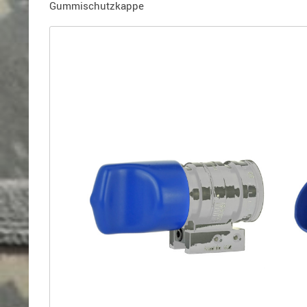
Holster
Gummischutzkappe
für
Beretta
Holster
für
CZ
Holster
für
Glock
Holster
für
HK
Holster
für
SIG-
Sauer
Holster
für
Walther