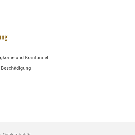
ung
ngkorne und Korntunnel
r Beschädigung
, Optikzubehör