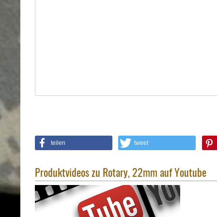
Holster
Sonstige
Magazinholster
-
double
Magazinholster
-
single
Holster-
Zubehör
teilen
tweet
Produktvideos zu Rotary, 22mm auf Youtube