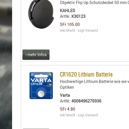
Objektiv Flip Up Schutzdeckel 50 mm 
KAHLES
ArtNr.
K30123
SFr 105.00
inkl.MwSt - zzgl.
Versand
› mehr Infos
CR1620 Lithium Batterie
Hochwertige Lithium Batterie wie sie 
Optiken
Varta
ArtNr.
4008496276936
SFr 4.80
inkl.MwSt - zzgl.
Versand