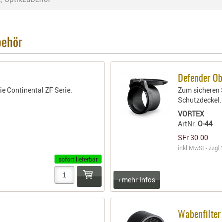
behör
Defender Ob
ie Continental ZF Serie.
Zum sicheren 
Schutzdeckel.
VORTEX
ArtNr.
O-44
SFr 30.00
inkl.MwSt - zzgl.
sofort lieferbar
› mehr Infos
Wabenfilte