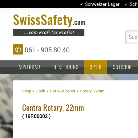
✓ Schweizer Lager ✓ Sch
Swiss
Safety
.com
...vom Profi für Profis!
Suc
✆
061 - 905 80 40
ABVERKAUF
BEKLEIDUNG
OPTIK
OUTDOOR
Shop
Optik
Optik-Zubehör
Rotary, 22mm
Einlagen,
Holster
Platten
Basen,
Kopfschutz
Centra Rotary, 22mm
Grundplatten
Tragesysteme
Holster
( 19R00002 )
für
1911er