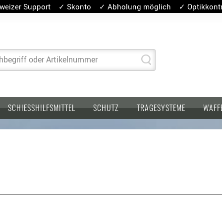
weizer Support ✓ Skonto ✓ Abholung möglich ✓ Optikkontro
hbegriff oder Artikelnummer
SCHIESSHILFSMITTEL
SCHUTZ
TRAGESYSTEME
WAFF