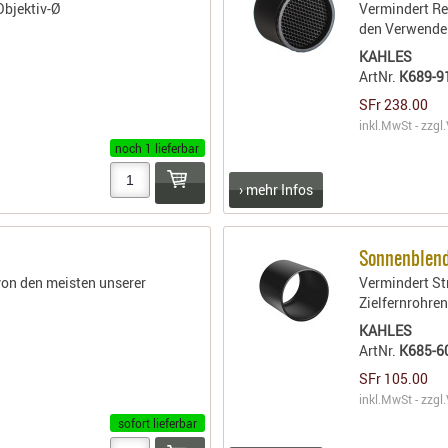
Objektiv-Ø
Vermindert Re
den Verwende
KAHLES
ArtNr.
K689-9
SFr 238.00
inkl.MwSt - zzgl.
noch 1 lieferbar
› mehr Infos
Sonnenblen
von den meisten unserer
Vermindert St
Zielfernrohre
KAHLES
ArtNr.
K685-6
SFr 105.00
inkl.MwSt - zzgl.
sofort lieferbar