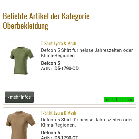
AUFSÄTZE
Beliebte Artikel der Kategorie
UND
BÜRSTEN
Oberbekleidung
DIENSTLE
PATCHES
T-Shirt Lycra & Mesh
UND
Defcon 5 Shirt für heisse Jahreszeiten oder
Klima-Regionen.
PELLETS
Defcon 5
PUTZSCH
ArtNr.
D5-1790-OD
PUTZSTOC
FÜHRUNG
PUTZSTÖC
› mehr Infos
REINIGER
noch 1 lieferbar
REINIGUN
T-Shirt Lycra & Mesh
SCHMIERM
Defcon 5 Shirt für heisse Jahreszeiten oder
SONSTIGE
Klima-Regionen.
TESTMITTE
Defcon 5
ArtNr.
D5-1790-CT
-