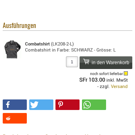
SONSTIGE
TAKTISCH
TOOLS
Ausführungen
TARGETS,
ZIELE
Combatshirt
(LK208-2-L)
SCHUTZ
Combatshirt in Farbe: SCHWARZ - Grösse: L
BALLISTI
SCHUTZ
Einlage
noch sofort lieferbar
SFr 103.00
Platten
inkl. MwSt
- zzgl.
Versand
Kopfsc
Trages
BRILLEN
EINSATZH
MATERIAL
ELLENBOG