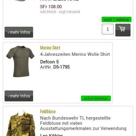
RIEMEN
SFr 108.00
inkl.MwSt - zzgl.
Versand
SONSTIGE
noch 1 lieferbar
SPUHR -
ERSATZTEI
› mehr Infos
SPUHR -
ERWEITER
Merino Shirt
VISIERE
4-Jahreszeiten Merino Wolle Shirt
ZF-
Defcon 5
ArtNr.
D5-1795
MONTAGE
ZWEIBEIN
WIEDER
› mehr Infos
sofort lieferbar
Feldbluse
Nach Bundeswehr TL hergestellte
Feldbluse mit vielen
Ausstattungsmerkmalen zur Verwendung
Leo Köhler