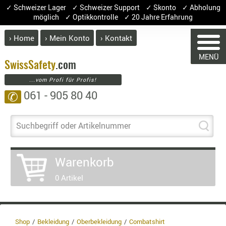
✓ Schweizer Lager ✓ Schweizer Support ✓ Skonto ✓ Abholung
möglich ✓ Optikkontrolle ✓ 20 Jahre Erfahrung
› Home
› Mein Konto
› Kontakt
ABVERK
MENÜ
BEKLEI
Swiss
Safety
.com
...vom Profi für Profis!
GÜRTEL
061 - 905 80 40
✆
HANDSCH
HOSEN
JACKEN
Suchbegriff oder Artikelnummer
WARENKORB
KOPFBED
OBERBEKL
Warenkorb
PATCHES
Sie haben keine Artikel im Warenkorb.
0 Artikel
RÜSTWEST
Artikel
Menge
Prei
CARRIER
Warenwer
SOCKEN
UNTERWÄ
Enthalte
Shop
Bekleidung
Oberbekleidung
Combatshirt