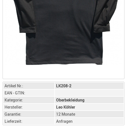
LICHTQUE
BIWAKMAT
LOCKMITT
MESSER
WÄRMEQU
SCHIES
AUFLAGE
BALLISTI
DREIBEIN
ELEKTRON
ENTFERNU
Artikel Nr.:
LK208-2
LADEHILF
EAN - GTIN:
ORGANISA
Kategorie:
Oberbekleidung
RIEMEN
Hersteller:
Leo Köhler
Garantie:
12 Monate
SCHIESSS
Lieferzeit:
Anfragen
KLEIDUNG