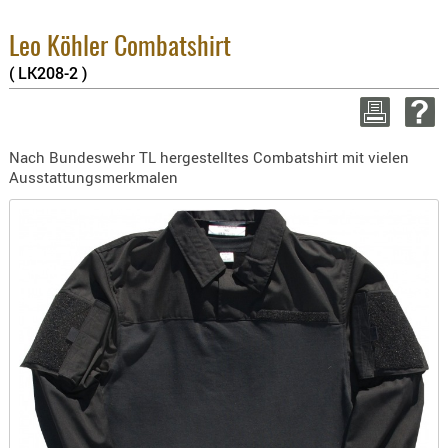
8.1% :
BEKLEIDU
3.8% :
ZUBEHÖR
Leo Köhler Combatshirt
2.6% :
Summe :
( LK208-2 )
OPTIK
zzgl. Ve
ENTFERNU
FERNGLÄS
WEITER EIN
Nach Bundeswehr TL hergestelltes Combatshirt mit vielen
MAGNIFIE
Ausstattungsmerkmalen
MONOKUL
NACHTSIC
OPTIK-
ZUBEHÖR
ROTPUNK
SPEKTIVE
STATIVE
ZIELFERN
OUTDO