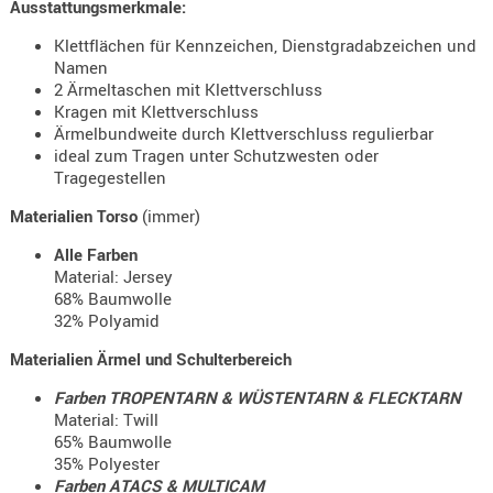
Ausstattungsmerkmale:
Holster
Beretta
Klettflächen für Kennzeichen, Dienstgradabzeichen und
Namen
Holster
2 Ärmeltaschen mit Klettverschluss
CZ
Kragen mit Klettverschluss
Ärmelbundweite durch Klettverschluss regulierbar
Holster
ideal zum Tragen unter Schutzwesten oder
Glock
Tragegestellen
Materialien Torso
(immer)
Holster
HK
Alle Farben
Material: Jersey
Holster
68% Baumwolle
SIG-Sa
32% Polyamid
Holster
Materialien Ärmel und Schulterbereich
Walthe
Farben TROPENTARN & WÜSTENTARN & FLECKTARN
Holster
Material: Twill
65% Baumwolle
Sonsti
35% Polyester
Farben ATACS & MULTICAM
Magazi