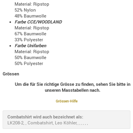
Material: Ripstop
- doubl
52% Nylon
48% Baumwolle
Magazi
Farbe CCE/WOODLAND
- single
Material: Ripstop
67% Baumwolle
Holster
33% Polyester
Zubehö
Farbe Unifarben
HYDRATI
Material: Ripstop
50% Baumwolle
KITS
50% Polyester
KOFFER
Grössen
RUCKSÄC
RUCKSAC
Um die für Sie richtige Grösse zu finden, sehen Sie bitte in
ERWEITER
unseren Masstabellen nach.
RÜST-
Grössen-Hilfe
TASCHEN
TRAGE-,
Combatshirt wird auch bezeichnet als:
PACKTAS
LK208-2, , Combatshirt, Leo Köhler, , , , , ,
WAFFE