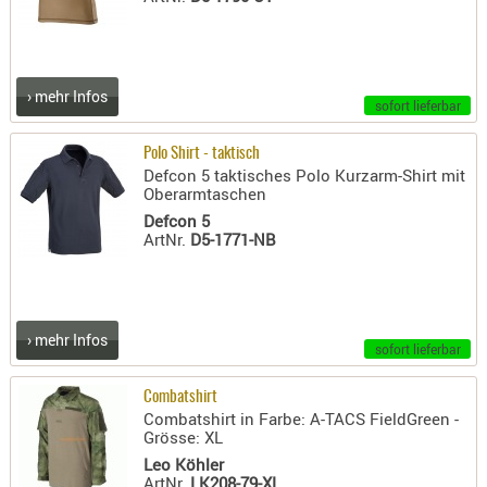
PRÜFMITT
WERKZEU
WAFFE
› mehr Infos
sofort lieferbar
ABZÜGE
Polo Shirt - taktisch
BASEN -
Defcon 5 taktisches Polo Kurzarm-Shirt mit
SONDERM
Oberarmtaschen
CHASSIS
Defcon 5
ArtNr.
D5-1771-NB
-
SCHÄFTE
CHASSIS-
ZUBEHÖR
› mehr Infos
sofort lieferbar
GRIFFE
LADEHEBE
Combatshirt
MAGAZIN
Combatshirt in Farbe: A-TACS FieldGreen -
Grösse: XL
MÜNDUNG
Leo Köhler
RAILS
ArtNr.
LK208-79-XL