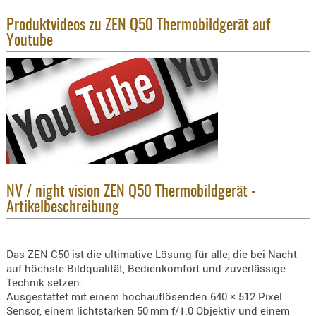
KNIESCHU
Produktvideos zu ZEN Q50 Thermobildgerät auf
ERSTE
Youtube
HILFE
GEHÖRSC
HANDSCH
KOPFSCH
TARNUNG
TRAGES
GEWEHRT
NV / night vision ZEN Q50 Thermobildgerät -
HOLSTER
Artikelbeschreibung
Holster
Basen,
Das ZEN C50 ist die ultimative Lösung für alle, die bei Nacht
Grundp
auf höchste Bildqualität, Bedienkomfort und zuverlässige
Technik setzen.
Holster
Ausgestattet mit einem hochauflösenden 640 × 512 Pixel
1911er
Sensor, einem lichtstarken 50 mm f/1.0 Objektiv und einem