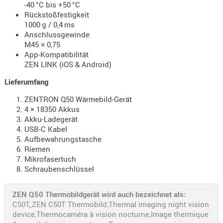
-40 °C bis +50 °C
PRÜFMITT
Rückstoßfestigkeit
1000 g / 0,4 ms
WERKZEU
Anschlussgewinde
WAFFE
M45 × 0,75
App-Kompatibilität
ABZÜGE
ZEN LINK (iOS & Android)
BASEN -
Lieferumfang
SONDERM
ZENTRON Q50 Wärmebild-Gerät
CHASSIS
4 × 18350 Akkus
-
Akku-Ladegerät
SCHÄFTE
USB-C Kabel
CHASSIS-
Aufbewahrungstasche
Riemen
ZUBEHÖR
Mikrofasertuch
GRIFFE
Schraubenschlüssel
LADEHEBE
MAGAZIN
ZEN Q50 Thermobildgerät wird auch bezeichnet als:
C50T,,ZEN C50T Thermobild,Thermal imaging night vision
MÜNDUNG
device,Thermocaméra à vision nocturne,Image thermique
RAILS