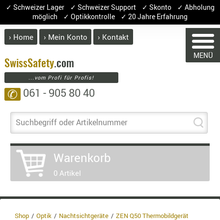
✓ Schweizer Lager ✓ Schweizer Support ✓ Skonto ✓ Abholung
möglich ✓ Optikkontrolle ✓ 20 Jahre Erfahrung
› Home
› Mein Konto
› Kontakt
ABVERK
MENÜ
BEKLEI
Swiss
Safety
.com
...vom Profi für Profis!
GÜRTEL
061 - 905 80 40
✆
HANDSCH
HOSEN
JACKEN
Suchbegriff oder Artikelnummer
KOPFBED
WARENKORB
OBERBEKL
Warenkorb
PATCHES
0 Artikel
RÜSTWEST
CARRIER
Sie haben keine Artikel im Warenkorb.
Artikel
Menge
Preis
SOCKEN
UNTERWÄ
Shop
Optik
Nachtsichtgeräte
ZEN Q50 Thermobildgerät
Warenwert :