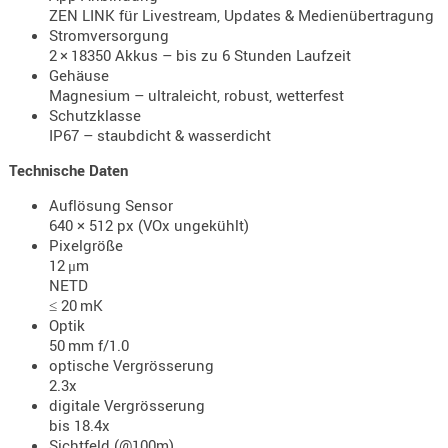
ZEN LINK für Livestream, Updates & Medienübertragung
- doubl
Stromversorgung
Magazi
2 × 18350 Akkus – bis zu 6 Stunden Laufzeit
Gehäuse
- single
Magnesium – ultraleicht, robust, wetterfest
Schutzklasse
Holster
IP67 – staubdicht & wasserdicht
Zubehö
Technische Daten
HYDRATI
KITS
Auflösung Sensor
KOFFER
640 × 512 px (VOx ungekühlt)
Pixelgröße
RUCKSÄC
12 μm
RUCKSAC
NETD
ERWEITER
≤ 20 mK
Optik
RÜST-
50 mm f/1.0
TASCHEN
optische Vergrösserung
TRAGE-,
2.3x
digitale Vergrösserung
PACKTAS
bis 18.4x
WAFFE
Sichtfeld (@100m)