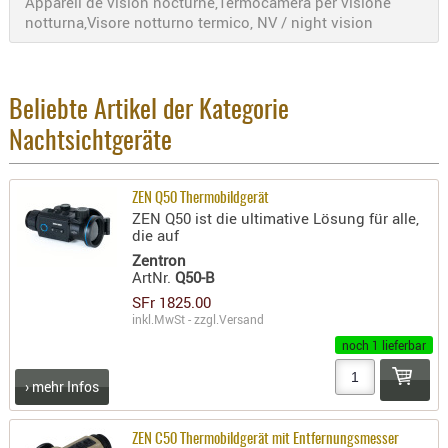
Appareil de vision nocturne,Termocamera per visione
RIEMEN
notturna,Visore notturno termico, NV / night vision
SONSTIGE
SPUHR -
ERSATZTEI
Beliebte Artikel der Kategorie
SPUHR -
Nachtsichtgeräte
ERWEITER
VISIERE
ZEN Q50 Thermobildgerät
ZF-
ZEN Q50 ist die ultimative Lösung für alle,
MONTAGE
die auf
ZWEIBEIN
Zentron
ArtNr.
Q50-B
WIEDER
SFr 1825.00
inkl.MwSt - zzgl.
Versand
noch 1 lieferbar
› mehr Infos
ZEN C50 Thermobildgerät mit Entfernungsmesser