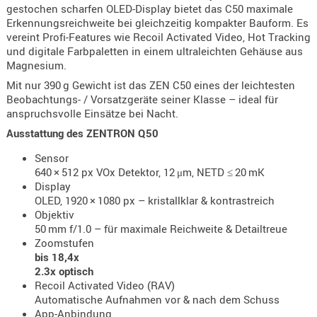
gestochen scharfen OLED-Display bietet das C50 maximale
Holster
Erkennungsreichweite bei gleichzeitig kompakter Bauform. Es
Beretta
vereint Profi-Features wie Recoil Activated Video, Hot Tracking
und digitale Farbpaletten in einem ultraleichten Gehäuse aus
Holster
Magnesium.
CZ
Mit nur 390 g Gewicht ist das ZEN C50 eines der leichtesten
Holster
Beobachtungs- / Vorsatzgeräte seiner Klasse – ideal für
anspruchsvolle Einsätze bei Nacht.
Glock
Ausstattung des ZENTRON Q50
Holster
HK
Sensor
640 × 512 px VOx Detektor, 12 μm, NETD ≤ 20 mK
Holster
Display
SIG-Sa
OLED, 1920 × 1080 px – kristallklar & kontrastreich
Objektiv
Holster
50 mm f/1.0 – für maximale Reichweite & Detailtreue
Zoomstufen
Walthe
bis 18,4x
Holster
2.3x optisch
Recoil Activated Video (RAV)
Sonsti
Automatische Aufnahmen vor & nach dem Schuss
Magazi
App-Anbindung