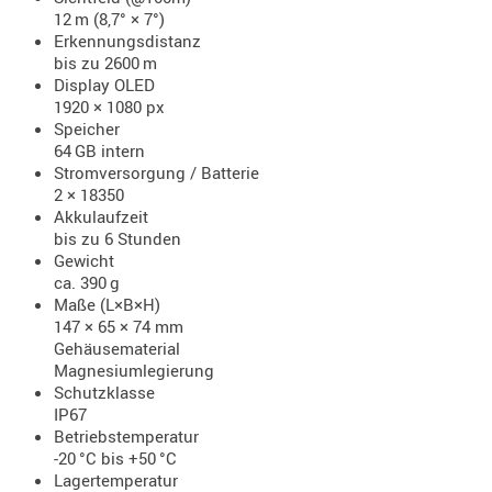
12 m (8,7° × 7°)
AUFSÄTZE
Erkennungsdistanz
UND
bis zu 2600 m
Display OLED
BÜRSTEN
1920 × 1080 px
DIENSTLE
Speicher
PATCHES
64 GB intern
UND
Stromversorgung / Batterie
2 × 18350
PELLETS
Akkulaufzeit
PUTZSCH
bis zu 6 Stunden
PUTZSTOC
Gewicht
ca. 390 g
FÜHRUNG
Maße (L×B×H)
PUTZSTÖC
147 × 65 × 74 mm
REINIGER
Gehäusematerial
Magnesiumlegierung
REINIGUN
Schutzklasse
SCHMIERM
IP67
SONSTIGE
Betriebstemperatur
-20 °C bis +50 °C
TESTMITTE
Lagertemperatur
-