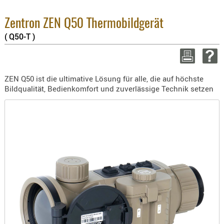
BEKLEIDU
Enthaltene MwSt
ZUBEHÖR
Zentron ZEN Q50 Thermobildgerät
8.1% :
3.8% :
( Q50-T )
OPTIK
2.6% :
ENTFERNU
Summe :
zzgl. Versandko
FERNGLÄS
ZEN Q50 ist die ultimative Lösung für alle, die auf höchste
MAGNIFIE
Bildqualität, Bedienkomfort und zuverlässige Technik setzen
WEITER EINKAUFE
MONOKUL
NACHTSIC
Mind
OPTIK-
ZUBEHÖR
ROTPUNK
SPEKTIVE
STATIVE
ZIELFERN
OUTDO