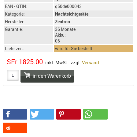
SONSTIGE
EAN - GTIN:
q50de000043
TAKTISCH
Kategorie:
Nachtsichtgeräte
TOOLS
Hersteller:
Zentron
TARGETS,
Garantie:
36 Monate
ZIELE
Akku:
06
SCHUTZ
Lieferzeit:
wird für Sie bestellt
BALLISTI
SFr 1825.00
inkl. MwSt - zzgl.
Versand
SCHUTZ
Einlage
Platten
Kopfsc
Trages
BRILLEN
EINSATZH
MATERIAL
ELLENBOG