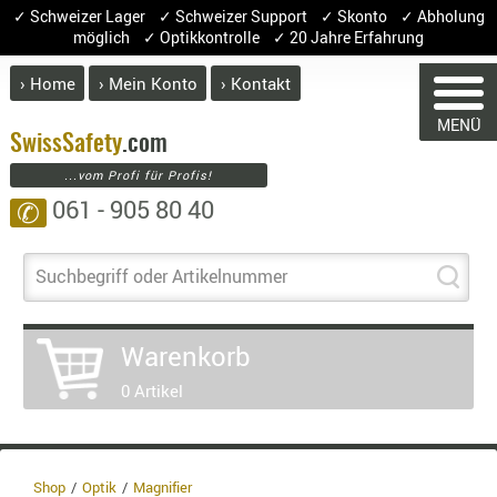
✓ Schweizer Lager ✓ Schweizer Support ✓ Skonto ✓ Abholung
möglich ✓ Optikkontrolle ✓ 20 Jahre Erfahrung
› Home
› Mein Konto
› Kontakt
ABVERK
MENÜ
WAREN
BEKLEI
Swiss
Safety
.com
...vom Profi für Profis!
GÜRTEL
061 - 905 80 40
✆
HANDSCH
Sie haben keine
HOSEN
Artikel
JACKEN
Suchbegriff oder Artikelnummer
KOPFBED
OBERBEKL
Warenkorb
PATCHES
0 Artikel
RÜSTWEST
CARRIER
SOCKEN
UNTERWÄ
Shop
Optik
Magnifier