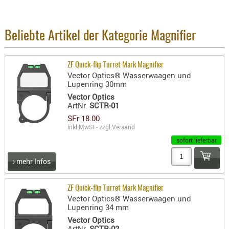
BEKLEIDU
ZUBEHÖR
Beliebte Artikel der Kategorie Magnifier
OPTIK
ENTFERNU
ZF Quick-flip Turret Mark Magnifier
FERNGLÄS
Vector Optics® Wasserwaagen und
MAGNIFIE
Lupenring 30mm
Vector Optics
MONOKUL
ArtNr.
SCTR-01
NACHTSIC
SFr 18.00
OPTIK-
inkl.MwSt - zzgl.
Versand
ZUBEHÖR
sofort lieferbar
ROTPUNK
› mehr Infos
SPEKTIVE
STATIVE
ZF Quick-flip Turret Mark Magnifier
ZIELFERN
Vector Optics® Wasserwaagen und
Lupenring 34 mm
OUTDO
Vector Optics
ArtNr.
SCTR-02