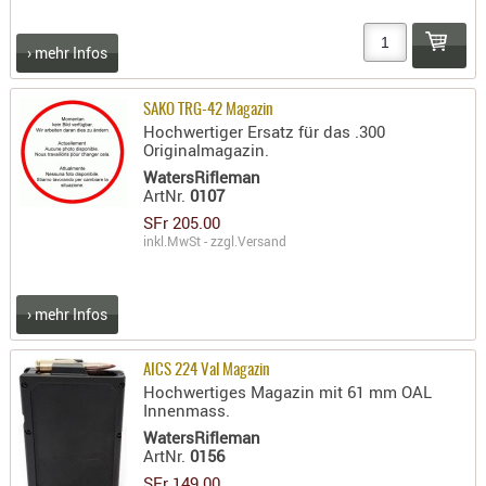
- doubl
› mehr Infos
Magazi
- single
SAKO TRG-42 Magazin
Holster
Hochwertiger Ersatz für das .300
Originalmagazin.
Zubehö
WatersRifleman
HYDRATI
ArtNr.
0107
KITS
SFr 205.00
KOFFER
inkl.MwSt - zzgl.
Versand
RUCKSÄC
RUCKSAC
› mehr Infos
ERWEITER
RÜST-
AICS 224 Val Magazin
TASCHEN
Hochwertiges Magazin mit 61 mm OAL
Innenmass.
TRAGE-,
WatersRifleman
PACKTAS
ArtNr.
0156
WAFFE
SFr 149.00