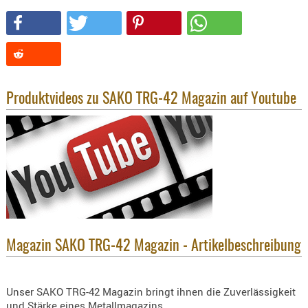
SONSTIGE
TAKTISCH
TOOLS
TARGETS,
ZIELE
Produktvideos zu SAKO TRG-42 Magazin auf Youtube
SCHUTZ
BALLISTI
SCHUTZ
Einlage
Platten
Kopfsc
Trages
Magazin SAKO TRG-42 Magazin - Artikelbeschreibung
BRILLEN
EINSATZH
MATERIAL
Unser SAKO TRG-42 Magazin bringt ihnen die Zuverlässigkeit
und Stärke eines Metallmagazins.
ELLENBOG