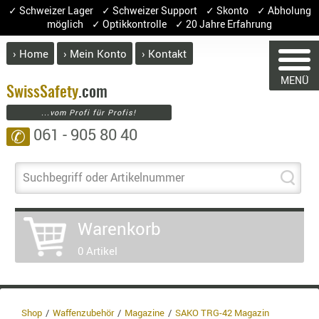
✓ Schweizer Lager ✓ Schweizer Support ✓ Skonto ✓ Abholung
möglich ✓ Optikkontrolle ✓ 20 Jahre Erfahrung
› Home
› Mein Konto
› Kontakt
ABVERK
MENÜ
BEKLEI
Swiss
Safety
.com
...vom Profi für Profis!
GÜRTEL
061 - 905 80 40
✆
HANDSCH
HOSEN
WARENKORB
JACKEN
Suchbegriff oder Artikelnummer
KOPFBED
OBERBEKL
Sie haben keine Artikel im Warenk
Warenkorb
PATCHES
Artikel
Menge
0 Artikel
RÜSTWEST
CARRIER
Ware
SOCKEN
Enth
8.1% 
UNTERWÄ
Shop
Waffenzubehör
Magazine
SAKO TRG-42 Magazin