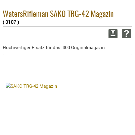
3.8% 
BEKLEIDU
2.6% 
ZUBEHÖR
Summ
WatersRifleman SAKO TRG-42 Magazin
zzgl
( 0107 )
OPTIK
ENTFERNU
WEITER 
FERNGLÄS
Hochwertiger Ersatz für das .300 Originalmagazin.
MAGNIFIE
MONOKUL
NACHTSIC
OPTIK-
ZUBEHÖR
ROTPUNK
SPEKTIVE
STATIVE
ZIELFERN
OUTDO