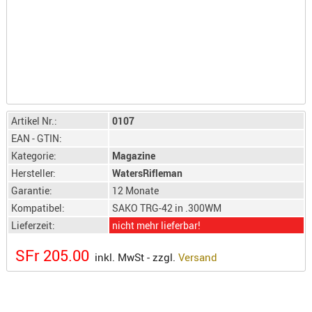
LICHTQUE
BIWAKMAT
LOCKMITT
MESSER
WÄRMEQU
SCHIES
Artikel Nr.:
0107
AUFLAGE
EAN - GTIN:
BALLISTI
Kategorie:
Magazine
DREIBEIN
Hersteller:
WatersRifleman
ELEKTRON
Garantie:
12 Monate
ENTFERNU
Kompatibel:
SAKO TRG-42 in .300WM
LADEHILF
Lieferzeit:
nicht mehr lieferbar!
ORGANISA
SFr 205.00
inkl. MwSt - zzgl.
Versand
RIEMEN
SCHIESSS
KLEIDUNG