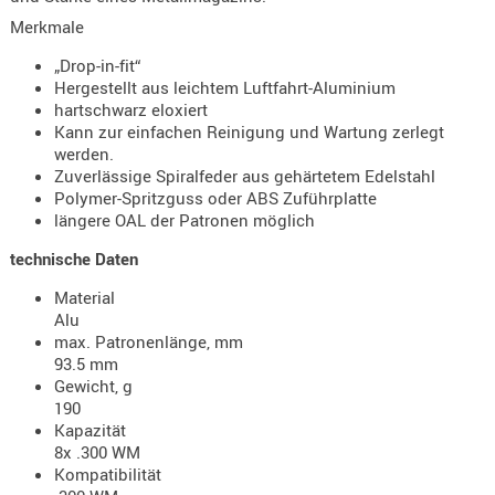
KNIESCHU
Merkmale
ERSTE
„Drop-in-fit“
HILFE
Hergestellt aus leichtem Luftfahrt-Aluminium
hartschwarz eloxiert
GEHÖRSC
Kann zur einfachen Reinigung und Wartung zerlegt
HANDSCH
werden.
KOPFSCH
Zuverlässige Spiralfeder aus gehärtetem Edelstahl
Polymer-Spritzguss oder ABS Zuführplatte
TARNUNG
längere OAL der Patronen möglich
TRAGES
technische Daten
GEWEHRT
Material
HOLSTER
Alu
max. Patronenlänge, mm
Holster
93.5 mm
Basen,
Gewicht, g
Grundp
190
Kapazität
Holster
8x .300 WM
1911er
Kompatibilität