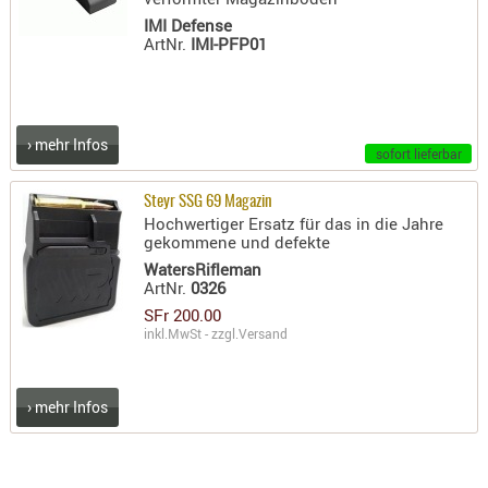
PRÜFMITT
IMI Defense
ArtNr.
IMI-PFP01
WERKZEU
WAFFE
ABZÜGE
› mehr Infos
sofort lieferbar
BASEN -
SONDERM
Steyr SSG 69 Magazin
CHASSIS
Hochwertiger Ersatz für das in die Jahre
gekommene und defekte
-
WatersRifleman
SCHÄFTE
ArtNr.
0326
CHASSIS-
SFr 200.00
ZUBEHÖR
inkl.MwSt - zzgl.
Versand
GRIFFE
LADEHEBE
› mehr Infos
MAGAZIN
MÜNDUNG
RAILS