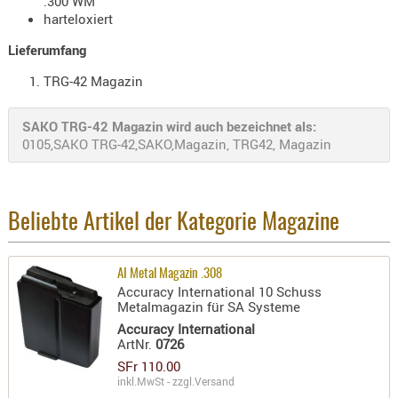
.300 WM
Holster
harteloxiert
Beretta
Lieferumfang
Holster
TRG-42 Magazin
CZ
Holster
SAKO TRG-42 Magazin wird auch bezeichnet als:
Glock
0105,SAKO TRG-42,SAKO,Magazin, TRG42, Magazin
Holster
HK
Beliebte Artikel der Kategorie Magazine
Holster
SIG-Sa
AI Metal Magazin .308
Holster
Accuracy International 10 Schuss
Walthe
Metalmagazin für SA Systeme
Accuracy International
Holster
ArtNr.
0726
Sonsti
SFr 110.00
inkl.MwSt - zzgl.
Versand
Magazi