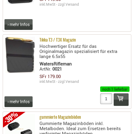
inkl.MwSt - zzgl.
Versand
AUFSÄTZE
UND
BÜRSTEN
› mehr Infos
DIENSTLE
PATCHES
Tikka T3 / T3X Magazin
Hochwertiger Ersatz für das
UND
Originalmagazin spezialisiert für extra
PELLETS
lange 6.5x55
PUTZSCH
WatersRifleman
ArtNr.
0021
PUTZSTOC
SFr 179.00
FÜHRUNG
inkl.MwSt - zzgl.
Versand
PUTZSTÖC
noch 1 lieferbar
REINIGER
› mehr Infos
REINIGUN
SCHMIERM
-30%
gummierte Magazinböden
SONSTIGE
Gummierte Magazinböden inkl.
TESTMITTE
Metalboden. Ideal zum Ersetzen bereits
verformter Magazinböden
-