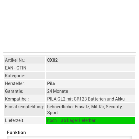
LICHTQUE
BIWAKMAT
LOCKMITT
MESSER
WÄRMEQU
SCHIES
AUFLAGE
Artikel Nr.:
CX02
BALLISTI
EAN - GTIN:
DREIBEIN
Kategorie:
ELEKTRON
Hersteller:
Pila
Garantie:
24 Monate
ENTFERNU
Kompatibel:
PILA GL2 mit CR123 Batterien und Akku
LADEHILF
Einsatzempfehlung:
behoerdlicher Einsatz, Militär, Security,
ORGANISA
Sport
RIEMEN
Lieferzeit:
noch 1 ab Lager lieferbar
SCHIESSS
Funktion
KLEIDUNG