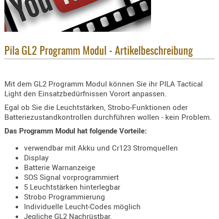
KNIESCHU
ERSTE
HILFE
GEHÖRSC
Pila GL2 Programm Modul - Artikelbeschreibung
HANDSCH
KOPFSCH
Mit dem GL2 Programm Modul können Sie ihr PILA Tactical
TARNUNG
Light den Einsatzbedürfnissen Vorort anpassen.
Egal ob Sie die Leuchtstärken, Strobo-Funktionen oder
TRAGES
Batteriezustandkontrollen durchführen wollen - kein Problem.
GEWEHRT
Das Programm Modul hat folgende Vorteile:
HOLSTER
verwendbar mit Akku und Cr123 Stromquellen
Holster
Display
Basen,
Batterie Warnanzeige
SOS Signal vorprogrammiert
Grundp
5 Leuchtstärken hinterlegbar
Holster
Strobo Programmierung
Individuelle Leucht-Codes möglich
1911er
Jegliche GL2 Nachrüstbar.