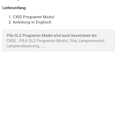
Holster
Lieferumfang:
Beretta
CX02 Programm Modul
Holster
Anleitung in Englisch
CZ
Pila GL2 Programm Modul wird auch bezeichnet als:
Holster
CX02, , PILA GL2 Programm Modul, Pila, Lampenmodul,
Glock
Lampensteuerung, , , ,
Holster
HK
Holster
SIG-Sa
Holster
Walthe
Holster
Sonsti
Magazi