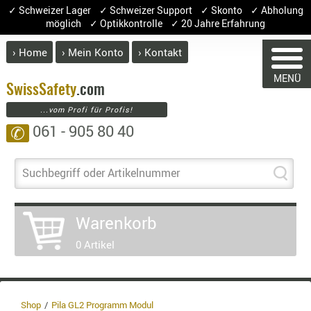
✓ Schweizer Lager ✓ Schweizer Support ✓ Skonto ✓ Abholung
möglich ✓ Optikkontrolle ✓ 20 Jahre Erfahrung
› Home
› Mein Konto
› Kontakt
ABVERK
MENÜ
BEKLEI
Swiss
Safety
.com
WARENKO
...vom Profi für Profis!
GÜRTEL
061 - 905 80 40
✆
HANDSCH
HOSEN
JACKEN
Suchbegriff oder Artikelnummer
Sie haben keine Artike
KOPFBED
Artikel
Menge
OBERBEKL
Warenkorb
PATCHES
0 Artikel
RÜSTWEST
CARRIER
SOCKEN
UNTERWÄ
Shop
Pila GL2 Programm Modul