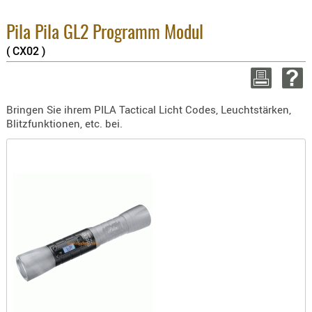
BEKLEIDU
ZUBEHÖR
Pila Pila GL2 Programm Modul
( CX02 )
OPTIK
ENTFERNU
FERNGLÄS
Bringen Sie ihrem PILA Tactical Licht Codes, Leuchtstärken,
MAGNIFIE
Blitzfunktionen, etc. bei.
MONOKUL
NACHTSIC
OPTIK-
ZUBEHÖR
ROTPUNK
SPEKTIVE
STATIVE
ZIELFERN
OUTDO