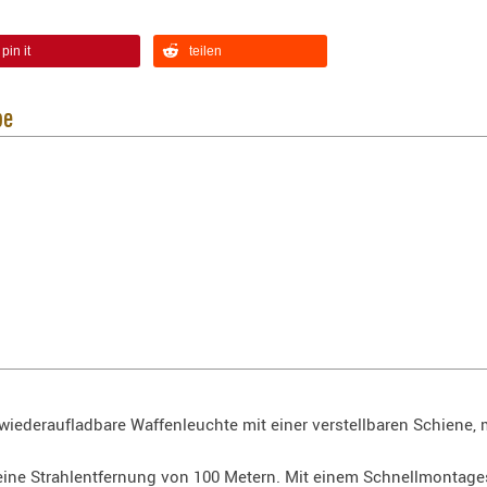
pin it
teilen
be
 wiederaufladbare Waffenleuchte mit einer verstellbaren Schiene, 
 eine Strahlentfernung von 100 Metern. Mit einem Schnellmontag