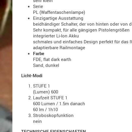
sehr klein
Serie
PL (Waffentaschenlampe)
Einzigartige Ausstattung
beidhändiger Schalter, der von hinten oder von 
Sehr kompakt, für alle gängigen Pistolengrößen
integrierter Li-Ion Akku
schmales und einfaches Design perfekt für das 
adaptierbare Railmontage
Farbe
FDE, flat dark earth
Sand, dunkel
Licht-Modi
STUFE 1
(Lumen) 600
Laufzeit STUFE 1
600 Lumen / 1.5m danach
60 lm / 1h10
Stroboskopfunktion
nein
TECHNISCHE EIGENSCHAFTEN