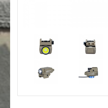
Holster
Sonstige
Magazinholster
-
double
Magazinholster
-
single
Holster-
Zubehör