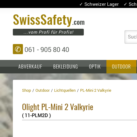
✓ Schweizer Lager ✓ Sch
Swiss
Safety
.com
...vom Profi für Profis!
Suc
✆
061 - 905 80 40
ABVERKAUF
BEKLEIDUNG
OPTIK
OUTDOOR
Shop
Outdoor
Lichtquellen
PL-Mini 2 Valkyrie
Einlagen,
Holster
Platten
Basen,
Kopfschutz
Olight PL-Mini 2 Valkyrie
Grundplatten
Tragesysteme
Holster
( 11-PLM2D )
für
1911er