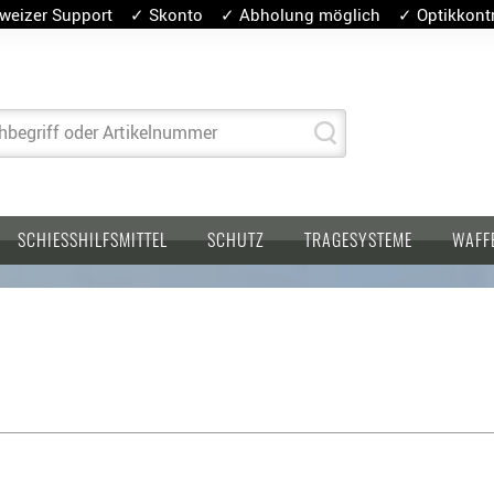
weizer Support ✓ Skonto ✓ Abholung möglich ✓ Optikkontro
hbegriff oder Artikelnummer
SCHIESSHILFSMITTEL
SCHUTZ
TRAGESYSTEME
WAFF