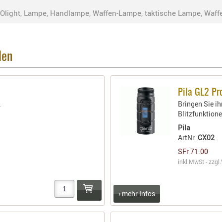
 Olight, Lampe, Handlampe, Waffen-Lampe, taktische Lampe, Waffe
len
Pila GL2 P
.
Bringen Sie ih
Blitzfunktione
Pila
ArtNr.
CX02
SFr 71.00
inkl.MwSt - zzgl.
› mehr Infos