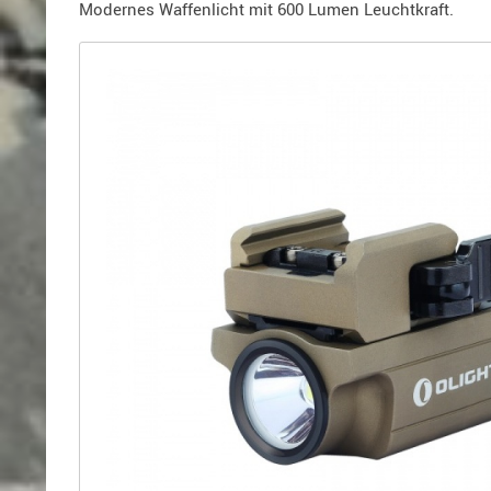
Holster
Modernes Waffenlicht mit 600 Lumen Leuchtkraft.
für
Beretta
Holster
für
CZ
Holster
für
Glock
Holster
für
HK
Holster
für
SIG-
Sauer
Holster
für
Walther