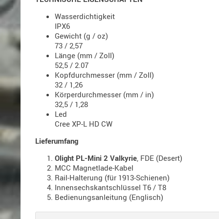
Wasserdichtigkeit
IPX6
Gewicht (g / oz)
73 / 2,57
Länge (mm / Zoll)
52,5 / 2.07
Kopfdurchmesser (mm / Zoll)
32 / 1,26
Körperdurchmesser (mm / in)
32,5 / 1,28
Led
Cree XP-L HD CW
Lieferumfang
Olight PL-Mini 2 Valkyrie
, FDE (Desert)
MCC Magnetlade-Kabel
Rail-Halterung (für 1913-Schienen)
Innensechskantschlüssel T6 / T8
Bedienungsanleitung (Englisch)