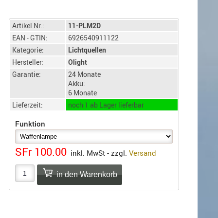
Artikel Nr.:
11-PLM2D
EAN - GTIN:
6926540911122
Kategorie:
Lichtquellen
Hersteller:
Olight
Garantie:
24 Monate
Akku:
6 Monate
Lieferzeit:
noch 1 ab Lager lieferbar
Funktion
SFr 100.00
inkl. MwSt - zzgl.
Versand