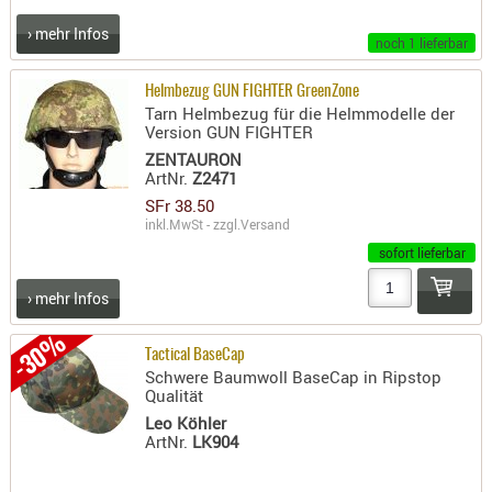
- doubl
› mehr Infos
noch 1 lieferbar
Magazi
- single
Helmbezug GUN FIGHTER GreenZone
Tarn Helmbezug für die Helmmodelle der
Holster
Version GUN FIGHTER
Zubehö
ZENTAURON
ArtNr.
Z2471
HYDRATI
SFr 38.50
KITS
inkl.MwSt - zzgl.
Versand
KOFFER
sofort lieferbar
RUCKSÄC
› mehr Infos
RUCKSAC
ERWEITER
-30%
Tactical BaseCap
RÜST-
Schwere Baumwoll BaseCap in Ripstop
TASCHEN
Qualität
TRAGE-,
Leo Köhler
ArtNr.
LK904
PACKTAS
WAFFE