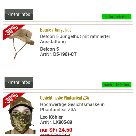
AUFSÄTZE
› mehr Infos
UND
sofort lieferbar
BÜRSTEN
-30%
Boonie / Jungelhut
DIENSTLE
Defcon 5 Jungelhut mit rafinierter
PATCHES
Ausstattung
UND
Defcon 5
ArtNr.
D5-1961-CT
PELLETS
PUTZSCH
PUTZSTOC
FÜHRUNG
› mehr Infos
noch 1 lieferbar
PUTZSTÖC
-30%
REINIGER
Gesichtmaske Phatomleaf Z3A
REINIGUN
Hochwertige Gesichtsmaske in
Phantomleaf Z3A
SCHMIERM
Leo Köhler
SONSTIGE
ArtNr.
LK905-89
TESTMITTE
nur SFr 24.50
statt SFr 35.00
-