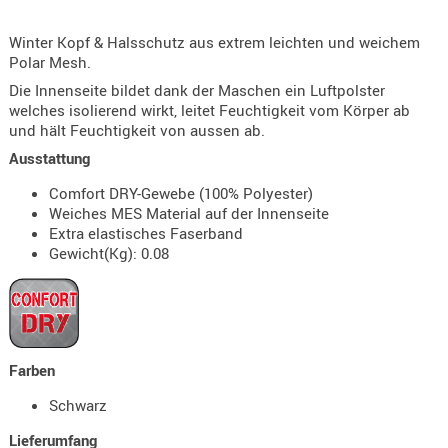
KNIESCHU
Winter Kopf & Halsschutz aus extrem leichten und weichem
ERSTE
Polar Mesh.
HILFE
Die Innenseite bildet dank der Maschen ein Luftpolster
GEHÖRSC
welches isolierend wirkt, leitet Feuchtigkeit vom Körper ab
HANDSCH
und hält Feuchtigkeit von aussen ab.
KOPFSCH
Ausstattung
TARNUNG
Comfort DRY-Gewebe (100% Polyester)
Weiches MES Material auf der Innenseite
TRAGES
Extra elastisches Faserband
Gewicht(Kg): 0.08
GEWEHRT
HOLSTER
Holster
Basen,
Grundp
Farben
Holster
Schwarz
1911er
Lieferumfang