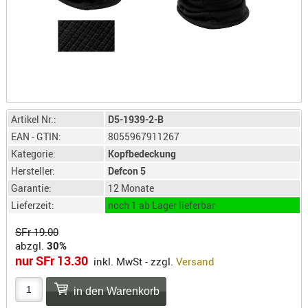
LICHTQUE
BIWAKMAT
LOCKMITT
MESSER
WÄRMEQU
SCHIES
Artikel Nr.:
D5-1939-2-B
AUFLAGE
EAN - GTIN:
8055967911267
BALLISTI
Kategorie:
Kopfbedeckung
DREIBEIN
Hersteller:
Defcon 5
ELEKTRON
Garantie:
12 Monate
ENTFERNU
Lieferzeit:
noch 1 ab Lager lieferbar
LADEHILF
SFr 19.00
ORGANISA
abzgl.
30%
RIEMEN
nur SFr 13.30
inkl. MwSt - zzgl.
Versand
SCHIESSS
KLEIDUNG