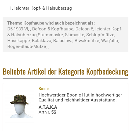
Holster
leichter Kopf- & Halsüberzug
Beretta
Holster
Thermo Kopfhaube wird auch bezeichnet als:
D5-1939-VI, , Defcon 5 Kopfhaube, Defcon 5, leichter Kopf-
CZ
& Halsüberzug,Sturmmaske, Skimaske, Schlupfmütze,
Holster
Hasskappe, Balaklava, Balaclava, Biwakmütze, Waq’ollo,
Roger-Staub-Mütze, ,
Glock
Holster
HK
Beliebte Artikel der Kategorie Kopfbedeckung
Holster
SIG-Sa
Boonie
Holster
Hochwertiger Boonie Hut in hochwertiger
Qualität und reichhaltiger Ausstattung.
Walthe
A.T.A.K.A
Holster
ArtNr.
56
Sonsti
Magazi