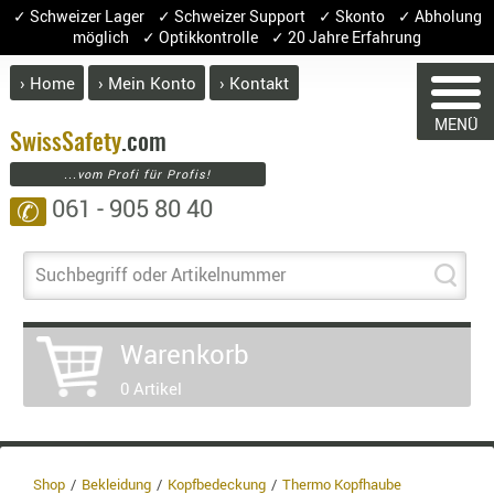
✓ Schweizer Lager ✓ Schweizer Support ✓ Skonto ✓ Abholung
möglich ✓ Optikkontrolle ✓ 20 Jahre Erfahrung
› Home
› Mein Konto
› Kontakt
ABVERK
MENÜ
BEKLEI
Swiss
Safety
.com
...vom Profi für Profis!
GÜRTEL
061 - 905 80 40
✆
HANDSCH
HOSEN
WARENKORB
JACKEN
Suchbegriff oder Artikelnummer
KOPFBED
OBERBEKL
Sie haben keine Artikel im Warenk
Warenkorb
PATCHES
Artikel
Menge
0 Artikel
RÜSTWEST
CARRIER
Ware
SOCKEN
Enth
8.1%
UNTERWÄ
Shop
Bekleidung
Kopfbedeckung
Thermo Kopfhaube
3.8%