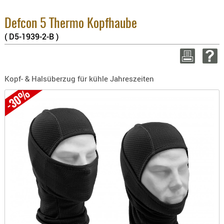
BEKLEIDU
2.6%
ZUBEHÖR
Sum
Defcon 5 Thermo Kopfhaube
zzgl
( D5-1939-2-B )
OPTIK
ENTFERNU
WEITER 
FERNGLÄS
Kopf- & Halsüberzug für kühle Jahreszeiten
MAGNIFIE
-30%
MONOKUL
NACHTSIC
OPTIK-
ZUBEHÖR
ROTPUNK
SPEKTIVE
STATIVE
ZIELFERN
OUTDO