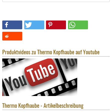
SONSTIGE
TAKTISCH
TOOLS
TARGETS,
ZIELE
SCHUTZ
BALLISTI
SCHUTZ
Produktvideos zu Thermo Kopfhaube auf Youtube
Einlage
Platten
Kopfsc
Trages
BRILLEN
EINSATZH
MATERIAL
Thermo Kopfhaube - Artikelbeschreibung
ELLENBOG