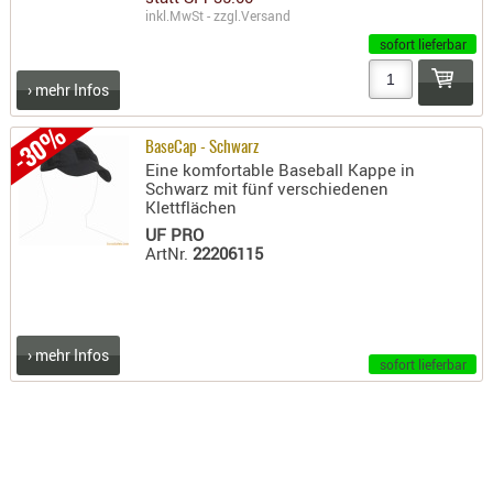
inkl.MwSt - zzgl.
Versand
PRÜFMITT
sofort lieferbar
WERKZEU
› mehr Infos
WAFFE
-30%
ABZÜGE
BaseCap - Schwarz
BASEN -
Eine komfortable Baseball Kappe in
Schwarz mit fünf verschiedenen
SONDERM
Klettflächen
CHASSIS
UF PRO
-
ArtNr.
22206115
SCHÄFTE
CHASSIS-
ZUBEHÖR
› mehr Infos
GRIFFE
sofort lieferbar
LADEHEBE
MAGAZIN
MÜNDUNG
RAILS