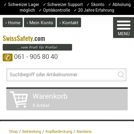
✓ Schweizer Lager ✓ Schweizer Support ✓ Skonto ✓ Abholung
möglich ✓ Optikkontrolle ✓ 20 Jahre Erfahrung
› Home
› Mein Konto
› Kontakt
ABVERK
MENÜ
BEKLEI
Swiss
Safety
.com
...vom Profi für Profis!
GÜRTEL
061 - 905 80 40
✆
HANDSCH
HOSEN
WARENKORB
JACKEN
Suchbegriff oder Artikelnummer
KOPFBED
OBERBEKL
Sie haben keine Artikel im Warenk
Warenkorb
PATCHES
Artikel
Menge
0 Artikel
RÜSTWEST
Ware
CARRIER
SOCKEN
Enth
8.1%
UNTERWÄ
Shop
Bekleidung
Kopfbedeckung
Bandana
3.8%