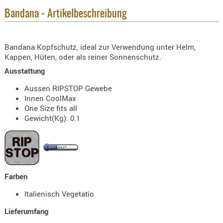
KNIESCHU
Bandana - Artikelbeschreibung
ERSTE
HILFE
Bandana Kopfschutz, ideal zur Verwendung unter Helm,
GEHÖRSC
Kappen, Hüten, oder als reiner Sonnenschutz.
HANDSCH
Ausstattung
KOPFSCH
Aussen RIPSTOP Gewebe
TARNUNG
Innen CoolMax
One Size fits all
TRAGES
Gewicht(Kg): 0.1
GEWEHRT
HOLSTER
Holster
Basen,
Farben
Grundp
Italienisch Vegetatio
Holster
Lieferumfang
1911er