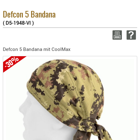
BEKLEIDU
2.6%
ZUBEHÖR
Sum
Defcon 5 Bandana
zzgl
( D5-1948-VI )
OPTIK
ENTFERNU
WEITER 
FERNGLÄS
Defcon 5 Bandana mit CoolMax
MAGNIFIE
-30%
MONOKUL
NACHTSIC
OPTIK-
ZUBEHÖR
ROTPUNK
SPEKTIVE
STATIVE
ZIELFERN
OUTDO