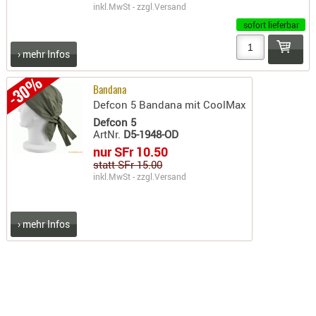
inkl.MwSt - zzgl.
Versand
PRÜFMITT
sofort lieferbar
WERKZEU
› mehr Infos
WAFFE
-30%
ABZÜGE
Bandana
Defcon 5 Bandana mit CoolMax
BASEN -
Defcon 5
SONDERM
ArtNr.
D5-1948-OD
CHASSIS
nur SFr 10.50
-
statt SFr 15.00
SCHÄFTE
inkl.MwSt - zzgl.
Versand
CHASSIS-
ZUBEHÖR
› mehr Infos
GRIFFE
LADEHEBE
MAGAZIN
MÜNDUNG
RAILS