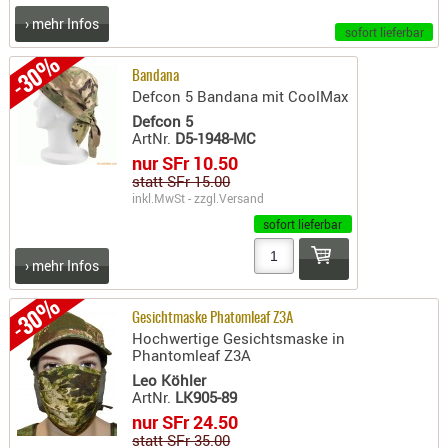
› mehr Infos
AUFSÄTZE
sofort lieferbar
UND
-30%
BÜRSTEN
Bandana
Defcon 5 Bandana mit CoolMax
DIENSTLE
Defcon 5
PATCHES
ArtNr.
D5-1948-MC
UND
nur SFr 10.50
PELLETS
statt SFr 15.00
inkl.MwSt - zzgl.
Versand
PUTZSCH
sofort lieferbar
PUTZSTOC
FÜHRUNG
› mehr Infos
PUTZSTÖC
-30%
REINIGER
Gesichtmaske Phatomleaf Z3A
Hochwertige Gesichtsmaske in
REINIGUN
Phantomleaf Z3A
SCHMIERM
Leo Köhler
SONSTIGE
ArtNr.
LK905-89
nur SFr 24.50
TESTMITTE
statt SFr 35.00
-