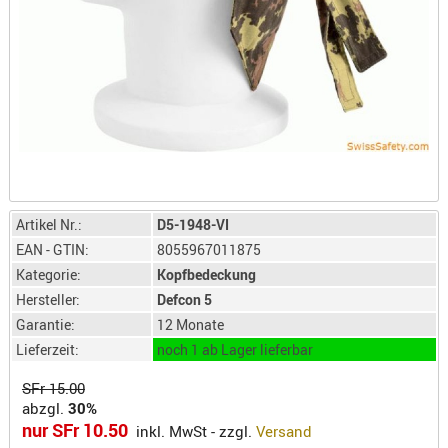
LICHTQUE
BIWAKMAT
LOCKMITT
MESSER
WÄRMEQU
SCHIES
AUFLAGE
BALLISTI
Artikel Nr.:
D5-1948-VI
DREIBEIN
EAN - GTIN:
8055967011875
ELEKTRON
Kategorie:
Kopfbedeckung
ENTFERNU
Hersteller:
Defcon 5
LADEHILF
Garantie:
12 Monate
ORGANISA
Lieferzeit:
noch 1 ab Lager lieferbar
RIEMEN
SFr 15.00
SCHIESSS
abzgl.
30%
nur SFr 10.50
KLEIDUNG
inkl. MwSt - zzgl.
Versand