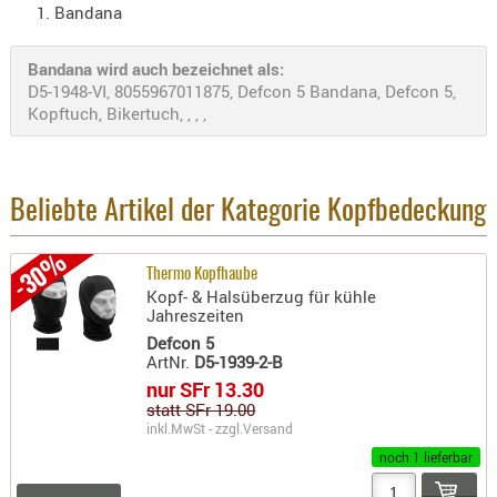
Bandana
Holster
Beretta
Bandana wird auch bezeichnet als:
Holster
D5-1948-VI, 8055967011875, Defcon 5 Bandana, Defcon 5,
CZ
Kopftuch, Bikertuch, , , ,
Holster
Glock
Beliebte Artikel der Kategorie Kopfbedeckung
Holster
HK
-30%
Thermo Kopfhaube
Holster
Kopf- & Halsüberzug für kühle
SIG-Sa
Jahreszeiten
Defcon 5
Holster
ArtNr.
D5-1939-2-B
Walthe
nur SFr 13.30
statt SFr 19.00
Holster
inkl.MwSt - zzgl.
Versand
Sonsti
noch 1 lieferbar
Magazi