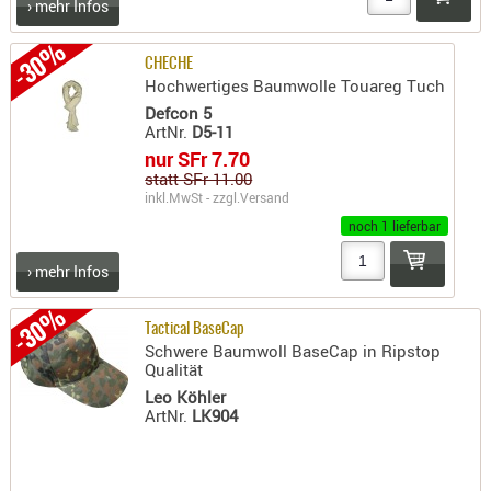
› mehr Infos
- doubl
-30%
Magazi
CHECHE
Hochwertiges Baumwolle Touareg Tuch
- single
Defcon 5
Holster
ArtNr.
D5-11
Zubehö
nur SFr 7.70
statt SFr 11.00
HYDRATI
inkl.MwSt - zzgl.
Versand
KITS
noch 1 lieferbar
KOFFER
› mehr Infos
RUCKSÄC
RUCKSAC
-30%
ERWEITER
Tactical BaseCap
Schwere Baumwoll BaseCap in Ripstop
RÜST-
Qualität
TASCHEN
Leo Köhler
ArtNr.
LK904
TRAGE-,
PACKTAS
WAFFE