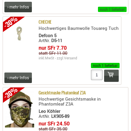
› mehr Infos
AUFSÄTZE
noch 1 lieferbar
UND
-30%
BÜRSTEN
CHECHE
Hochwertiges Baumwolle Touareg Tuch
DIENSTLE
Defcon 5
PATCHES
ArtNr.
D5-11
UND
nur SFr 7.70
PELLETS
statt SFr 11.00
inkl.MwSt - zzgl.
Versand
PUTZSCH
noch 1 lieferbar
PUTZSTOC
FÜHRUNG
› mehr Infos
PUTZSTÖC
-30%
REINIGER
Gesichtmaske Phatomleaf Z3A
Hochwertige Gesichtsmaske in
REINIGUN
Phantomleaf Z3A
SCHMIERM
Leo Köhler
SONSTIGE
ArtNr.
LK905-89
nur SFr 24.50
TESTMITTE
statt SFr 35.00
-