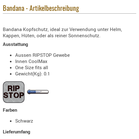
KNIESCHU
Bandana - Artikelbeschreibung
ERSTE
HILFE
Bandana Kopfschutz, ideal zur Verwendung unter Helm,
GEHÖRSC
Kappen, Hüten, oder als reiner Sonnenschutz.
HANDSCH
Ausstattung
KOPFSCH
Aussen RIPSTOP Gewebe
TARNUNG
Innen CoolMax
One Size fits all
TRAGES
Gewicht(Kg): 0.1
GEWEHRT
HOLSTER
Holster
Basen,
Farben
Grundp
Schwarz
Holster
Lieferumfang
1911er