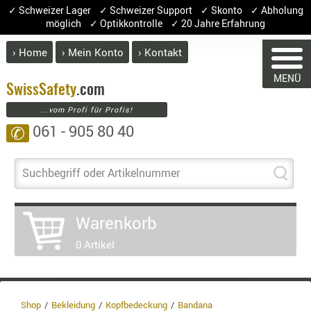
✓ Schweizer Lager ✓ Schweizer Support ✓ Skonto ✓ Abholung
möglich ✓ Optikkontrolle ✓ 20 Jahre Erfahrung
› Home
› Mein Konto
› Kontakt
ABVERK
MENÜ
BEKLEI
Swiss
Safety
.com
...vom Profi für Profis!
GÜRTEL
061 - 905 80 40
✆
HANDSCH
HOSEN
WARENKORB
JACKEN
Suchbegriff oder Artikelnummer
KOPFBED
OBERBEKL
Sie haben keine Artikel im Warenk
Warenkorb
PATCHES
Artikel
Menge
0 Artikel
RÜSTWEST
Ware
CARRIER
Enth
SOCKEN
8.1%
UNTERWÄ
Shop
Bekleidung
Kopfbedeckung
Bandana
3.8%