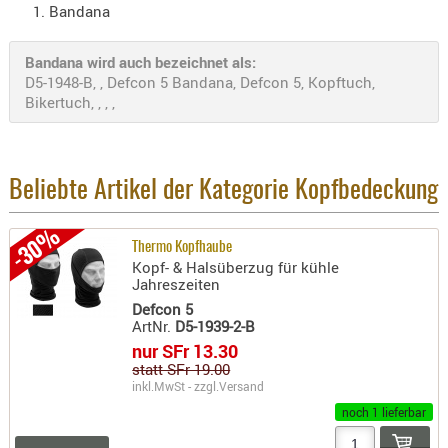
Bandana
Holster
Beretta
Bandana wird auch bezeichnet als:
Holster
D5-1948-B, , Defcon 5 Bandana, Defcon 5, Kopftuch,
CZ
Bikertuch, , , ,
Holster
Glock
Beliebte Artikel der Kategorie Kopfbedeckung
Holster
HK
-30%
Thermo Kopfhaube
Holster
Kopf- & Halsüberzug für kühle
SIG-Sa
Jahreszeiten
Defcon 5
Holster
ArtNr.
D5-1939-2-B
Walthe
nur SFr 13.30
statt SFr 19.00
Holster
inkl.MwSt - zzgl.
Versand
Sonsti
noch 1 lieferbar
Magazi