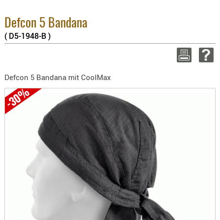
BEKLEIDU
2.6%
ZUBEHÖR
Sum
Defcon 5 Bandana
zzgl
( D5-1948-B )
OPTIK
ENTFERNU
WEITER 
FERNGLÄS
Defcon 5 Bandana mit CoolMax
MAGNIFIE
-30%
MONOKUL
NACHTSIC
OPTIK-
ZUBEHÖR
ROTPUNK
SPEKTIVE
STATIVE
ZIELFERN
OUTDO