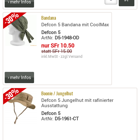
› mehr Infos
- doubl
-30%
Magazi
Bandana
Defcon 5 Bandana mit CoolMax
- single
Defcon 5
Holster
ArtNr.
D5-1948-OD
Zubehö
nur SFr 10.50
statt SFr 15.00
HYDRATI
inkl.MwSt - zzgl.
Versand
KITS
KOFFER
› mehr Infos
RUCKSÄC
RUCKSAC
-30%
ERWEITER
Boonie / Jungelhut
Defcon 5 Jungelhut mit rafinierter
RÜST-
Ausstattung
TASCHEN
Defcon 5
ArtNr.
D5-1961-CT
TRAGE-,
PACKTAS
WAFFE