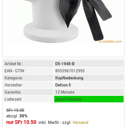
LICHTQUE
BIWAKMAT
LOCKMITT
MESSER
WÄRMEQU
SCHIES
AUFLAGE
BALLISTI
Artikel Nr.:
D5-1948-B
DREIBEIN
EAN - GTIN:
8055967012995
ELEKTRON
Kategorie:
Kopfbedeckung
ENTFERNU
Hersteller:
Defcon 5
LADEHILF
Garantie:
12 Monate
ORGANISA
Lieferzeit:
sofort lieferbar
RIEMEN
SFr 15.00
SCHIESSS
abzgl.
30%
nur SFr 10.50
KLEIDUNG
inkl. MwSt - zzgl.
Versand