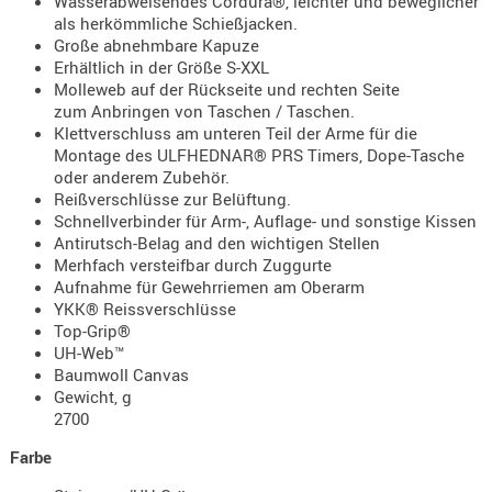
Wasserabweisendes Cordura®, leichter und beweglicher
- doubl
als herkömmliche Schießjacken.
Große abnehmbare Kapuze
Magazi
Erhältlich in der Größe S-XXL
- single
Molleweb auf der Rückseite und rechten Seite
zum Anbringen von Taschen / Taschen.
Holster
Klettverschluss am unteren Teil der Arme für die
Zubehö
Montage des ULFHEDNAR® PRS Timers, Dope-Tasche
oder anderem Zubehör.
HYDRATI
Reißverschlüsse zur Belüftung.
KITS
Schnellverbinder für Arm-, Auflage- und sonstige Kissen
Antirutsch-Belag and den wichtigen Stellen
KOFFER
Merhfach versteifbar durch Zuggurte
RUCKSÄC
Aufnahme für Gewehrriemen am Oberarm
RUCKSAC
YKK® Reissverschlüsse
Top-Grip®
ERWEITER
UH-Web™
RÜST-
Baumwoll Canvas
TASCHEN
Gewicht, g
TRAGE-,
2700
PACKTAS
Farbe
WAFFE