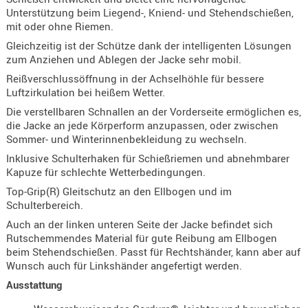
Holster
Unterstützung beim Liegend-, Kniend- und Stehendschießen,
mit oder ohne Riemen.
Beretta
Gleichzeitig ist der Schütze dank der intelligenten Lösungen
Holster
zum Anziehen und Ablegen der Jacke sehr mobil.
CZ
Reißverschlussöffnung in der Achselhöhle für bessere
Luftzirkulation bei heißem Wetter.
Holster
Glock
Die verstellbaren Schnallen an der Vorderseite ermöglichen es,
die Jacke an jede Körperform anzupassen, oder zwischen
Holster
Sommer- und Winterinnenbekleidung zu wechseln.
HK
Inklusive Schulterhaken für Schießriemen und abnehmbarer
Kapuze für schlechte Wetterbedingungen.
Holster
Top-Grip(R) Gleitschutz an den Ellbogen und im
SIG-Sa
Schulterbereich.
Holster
Auch an der linken unteren Seite der Jacke befindet sich
Walthe
Rutschemmendes Material für gute Reibung am Ellbogen
beim Stehendschießen. Passt für Rechtshänder, kann aber auf
Holster
Wunsch auch für Linkshänder angefertigt werden.
Sonsti
Ausstattung
Magazi