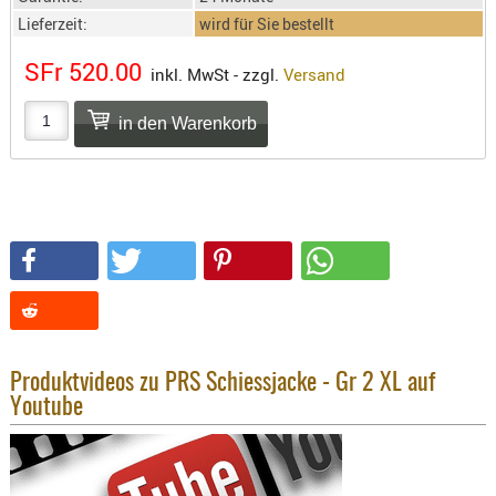
SONSTIGE
Lieferzeit:
wird für Sie bestellt
TAKTISCH
TOOLS
SFr 520.00
inkl. MwSt - zzgl.
Versand
TARGETS,
ZIELE
SCHUTZ
BALLISTI
SCHUTZ
Einlage
Platten
Kopfsc
Trages
Produktvideos zu PRS Schiessjacke - Gr 2 XL auf
Youtube
BRILLEN
EINSATZH
MATERIAL
ELLENBOG