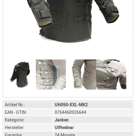
LICHTQUE
BIWAKMAT
LOCKMITT
MESSER
WÄRMEQU
SCHIES
AUFLAGE
BALLISTI
DREIBEIN
ELEKTRON
ENTFERNU
LADEHILF
Artikel Nr.:
UH050-XXL-MK2
ORGANISA
EAN - GTIN:
0764460926644
RIEMEN
Kategorie:
Jacken
SCHIESSS
Hersteller:
Ulfhednar
KLEIDUNG
Garantie:
24 Monate