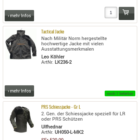
PRÜFMITT
› mehr Infos
WERKZEU
WAFFE
Tactical Jacke
Nach Militär Norm hergestellte
ABZÜGE
hochwertige Jacke mit vielen
BASEN -
Ausstattungsmerkmalen
SONDERM
Leo Köhler
ArtNr.
LK236-2
CHASSIS
-
SCHÄFTE
CHASSIS-
› mehr Infos
ZUBEHÖR
noch 1 lieferbar
GRIFFE
PRS Schiessjacke - Gr L
LADEHEBE
2. Gen. der Schiessjacke speziell für LR
oder PRS Schützen
MAGAZIN
Ulfhednar
MÜNDUNG
ArtNr.
UH050-L-MK2
RAILS
SFr 520.00