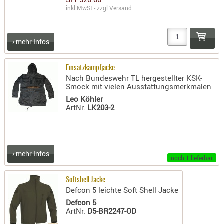
RIEMEN
inkl.MwSt - zzgl.
Versand
SONSTIGE
SPUHR -
› mehr Infos
ERSATZTEI
SPUHR -
Einsatzkampfjacke
ERWEITER
Nach Bundeswehr TL hergestellter KSK-
Smock mit vielen Ausstattungsmerkmalen
VISIERE
Leo Köhler
ZF-
ArtNr.
LK203-2
MONTAGE
ZWEIBEIN
WIEDER
› mehr Infos
noch 1 lieferbar
Softshell Jacke
Defcon 5 leichte Soft Shell Jacke
Defcon 5
ArtNr.
D5-BR2247-OD