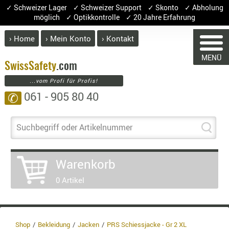
✓ Schweizer Lager ✓ Schweizer Support ✓ Skonto ✓ Abholung
möglich ✓ Optikkontrolle ✓ 20 Jahre Erfahrung
› Home
› Mein Konto
› Kontakt
ABVERK
MENÜ
BEKLEI
Swiss
Safety
.com
...vom Profi für Profis!
GÜRTEL
061 - 905 80 40
✆
HANDSCH
HOSEN
JACKEN
Suchbegriff oder Artikelnummer
WARENKORB
KOPFBED
OBERBEKL
Warenkorb
PATCHES
Sie haben keine Artikel im Warenkorb.
0 Artikel
RÜSTWEST
Artikel
Menge
Preis
CARRIER
SOCKEN
Warenwert
UNTERWÄ
Shop
Bekleidung
Jacken
PRS Schiessjacke - Gr 2 XL
Enthalten