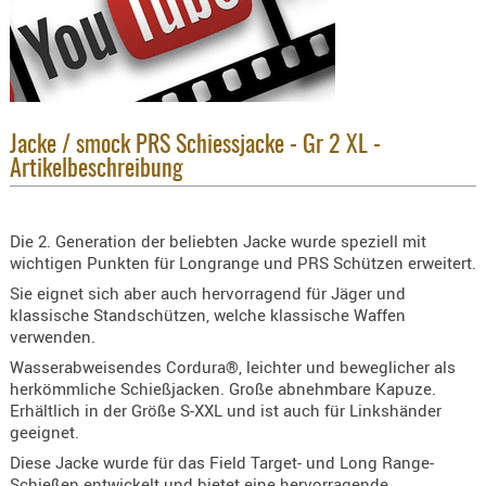
KNIESCHU
ERSTE
HILFE
GEHÖRSC
HANDSCH
Jacke / smock PRS Schiessjacke - Gr 2 XL -
Artikelbeschreibung
KOPFSCH
TARNUNG
Die 2. Generation der beliebten Jacke wurde speziell mit
TRAGES
wichtigen Punkten für Longrange und PRS Schützen erweitert.
GEWEHRT
Sie eignet sich aber auch hervorragend für Jäger und
HOLSTER
klassische Standschützen, welche klassische Waffen
verwenden.
Holster
Wasserabweisendes Cordura®, leichter und beweglicher als
Basen,
herkömmliche Schießjacken. Große abnehmbare Kapuze.
Grundp
Erhältlich in der Größe S-XXL und ist auch für Linkshänder
geeignet.
Holster
1911er
Diese Jacke wurde für das Field Target- und Long Range-
Schießen entwickelt und bietet eine hervorragende