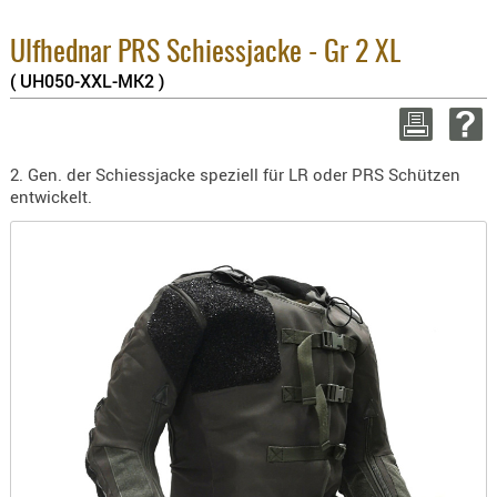
BEKLEIDU
8.1% :
3.8% :
ZUBEHÖR
Ulfhednar PRS Schiessjacke - Gr 2 XL
2.6% :
( UH050-XXL-MK2 )
OPTIK
Summe :
zzgl. Ver
ENTFERNU
FERNGLÄS
WEITER EINK
2. Gen. der Schiessjacke speziell für LR oder PRS Schützen
MAGNIFIE
entwickelt.
MONOKUL
NACHTSIC
OPTIK-
ZUBEHÖR
ROTPUNK
SPEKTIVE
STATIVE
ZIELFERN
OUTDO