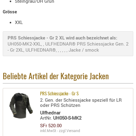
Steingrau/UH Grün
AUFSÄTZE
Grösse
UND
XXL
BÜRSTEN
DIENSTLE
PRS Schiessjacke - Gr 2 XL wird auch bezeichnet als:
PATCHES
UH050-MK2-XXL, , ULFHEDNAR® PRS Schiessjacke Gen. 2
UND
- Gr 2XL, ULFHEDNAR®, , , , , , Jacke / smock
PELLETS
PUTZSCH
PUTZSTOC
Beliebte Artikel der Kategorie Jacken
FÜHRUNG
PUTZSTÖC
PRS Schiessjacke - Gr S
REINIGER
2. Gen. der Schiessjacke speziell für LR
REINIGUN
oder PRS Schützen
SCHMIERM
Ulfhednar
ArtNr.
UH050-S-MK2
SONSTIGE
SFr 520.00
TESTMITTE
inkl.MwSt - zzgl.
Versand
-