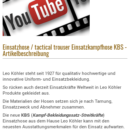
Holster
Beretta
Holster
CZ
Holster
Glock
Einsatzhose / tactical trouser Einsatzkampfhose KBS -
Artikelbeschreibung
Holster
HK
Leo Köhler steht seit 1927 für qualitativ hochwertige und
Holster
innovative Uniform- und Einsatzbekleidung.
SIG-Sa
So rücken auch derzeit Einsatzkräfte Weltweit in Leo Köhler
Holster
Produkte gekleidet aus.
Walthe
Die Materialien der Hosen setzen sich je nach Tarnung,
Einsatzzweck und Abnehmer zusammen.
Holster
Die neue
KBS
(
Kampf-Bekleidungssatz-Streitkräfte
)
Sonsti
Einsatzhose aus dem Hause Leo Köhler kann mit den
neuesten Ausstattungsmerkmalen für den Einsatz aufwarten.
Magazi