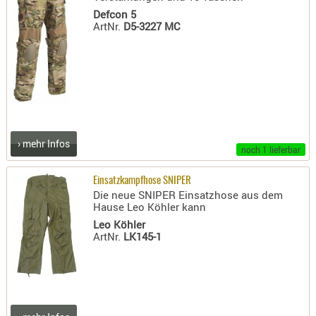
Defcon 5
ArtNr.
D5-3227 MC
› mehr Infos
noch 1 lieferbar
Einsatzkampfhose SNIPER
Die neue SNIPER Einsatzhose aus dem
Hause Leo Köhler kann
Leo Köhler
ArtNr.
LK145-1