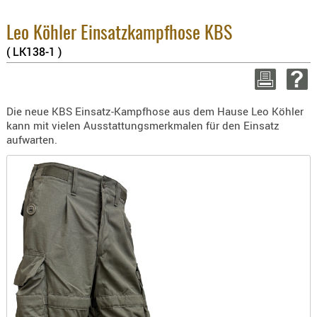
Enthaltene M
BEKLEIDU
8.1% :
ZUBEHÖR
Leo Köhler Einsatzkampfhose KBS
3.8% :
2.6% :
( LK138-1 )
OPTIK
Summe :
ENTFERNU
zzgl. Versan
FERNGLÄS
Die neue KBS Einsatz-Kampfhose aus dem Hause Leo Köhler
WEITER EINKA
MAGNIFIE
kann mit vielen Ausstattungsmerkmalen für den Einsatz
MONOKUL
aufwarten.
NACHTSIC
OPTIK-
ZUBEHÖR
ROTPUNK
SPEKTIVE
STATIVE
ZIELFERN
OUTDO