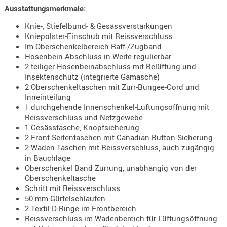
Ausstattungsmerkmale:
- doubl
Knie-, Stiefelbund- & Gesässverstärkungen
Magazi
Kniepolster-Einschub mit Reissverschluss
- single
Im Oberschenkelbereich Raff-/Zugband
Hosenbein Abschluss in Weite regulierbar
Holster
2 teiliger Hosenbeinabschluss mit Belüftung und
Zubehö
Insektenschutz (integrierte Gamasche)
2 Oberschenkeltaschen mit Zurr-Bungee-Cord und
HYDRATI
Inneinteilung
KITS
1 durchgehende Innenschenkel-Lüftungsöffnung mit
KOFFER
Reissverschluss und Netzgewebe
RUCKSÄC
1 Gesässtasche, Knopfsicherung
2 Front-Seitentaschen mit Canadian Button Sicherung
RUCKSAC
2 Waden Taschen mit Reissverschluss, auch zugängig
ERWEITER
in Bauchlage
RÜST-
Oberschenkel Band Zurrung, unabhängig von der
Oberschenkeltasche
TASCHEN
Schritt mit Reissverschluss
TRAGE-,
50 mm Gürtelschlaufen
PACKTAS
2 Textil D-Ringe im Frontbereich
Reissverschluss im Wadenbereich für Lüftungsöffnung
WAFFE