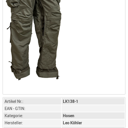
LICHTQUE
BIWAKMAT
LOCKMITT
MESSER
WÄRMEQU
SCHIES
AUFLAGE
BALLISTI
DREIBEIN
ELEKTRON
ENTFERNU
LADEHILF
ORGANISA
Artikel Nr.:
LK138-1
RIEMEN
EAN - GTIN:
SCHIESSS
Kategorie:
Hosen
KLEIDUNG
Hersteller:
Leo Köhler