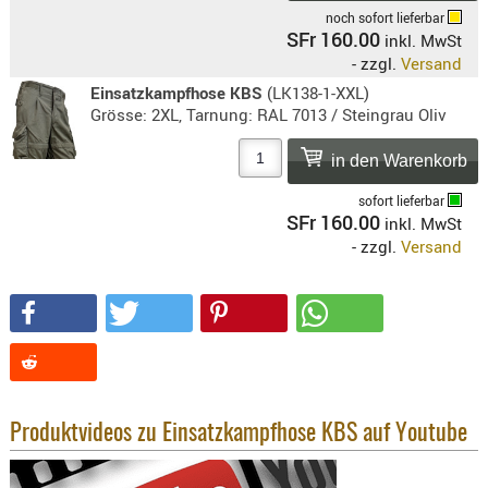
noch sofort lieferbar
KNIESCHU
SFr 160.00
inkl. MwSt
ERSTE
- zzgl.
Versand
HILFE
Einsatzkampfhose KBS
(LK138-1-XXL)
GEHÖRSC
Grösse: 2XL, Tarnung: RAL 7013 / Steingrau Oliv
HANDSCH
KOPFSCH
TARNUNG
sofort lieferbar
SFr 160.00
inkl. MwSt
TRAGES
- zzgl.
Versand
GEWEHRT
HOLSTER
Holster
Basen,
Grundp
Produktvideos zu Einsatzkampfhose KBS auf Youtube
Holster
1911er