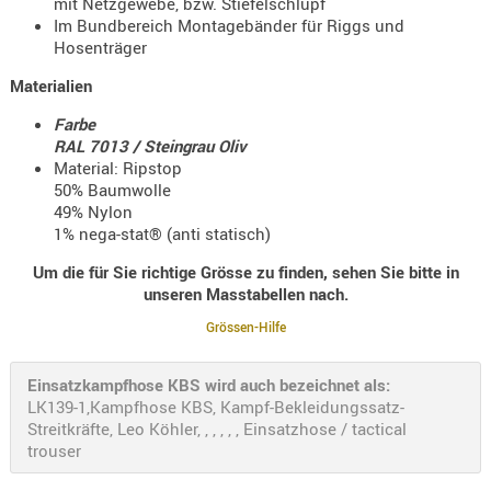
mit Netzgewebe, bzw. Stiefelschlupf
Im Bundbereich Montagebänder für Riggs und
AUFSÄTZE
Hosenträger
UND
BÜRSTEN
Materialien
DIENSTLE
Farbe
PATCHES
RAL 7013 / Steingrau Oliv
Material: Ripstop
UND
50% Baumwolle
PELLETS
49% Nylon
PUTZSCH
1% nega-stat® (anti statisch)
PUTZSTOC
Um die für Sie richtige Grösse zu finden, sehen Sie bitte in
FÜHRUNG
unseren Masstabellen nach.
PUTZSTÖC
Grössen-Hilfe
REINIGER
REINIGUN
Einsatzkampfhose KBS wird auch bezeichnet als:
SCHMIERM
LK139-1,Kampfhose KBS, Kampf-Bekleidungssatz-
Streitkräfte, Leo Köhler, , , , , , Einsatzhose / tactical
SONSTIGE
trouser
TESTMITTE
-