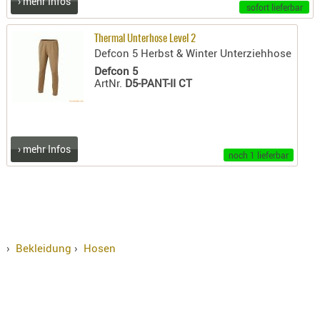
› mehr Infos
sofort lieferbar
Thermal Unterhose Level 2
Defcon 5 Herbst & Winter Unterziehhose
Defcon 5
ArtNr.
D5-PANT-II CT
› mehr Infos
noch 1 lieferbar
›
Bekleidung
›
Hosen