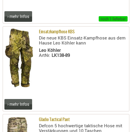
RIEMEN
SONSTIGE
› mehr Infos
noch 1 lieferbar
SPUHR -
ERSATZTEI
Einsatzkampfhose KBS
SPUHR -
Die neue KBS Einsatz-Kampfhose aus dem
Hause Leo Köhler kann
ERWEITER
Leo Köhler
VISIERE
ArtNr.
LK138-89
ZF-
MONTAGE
ZWEIBEIN
WIEDER
› mehr Infos
Gladio Tactical Pant
Defcon 5 hochwertige taktische Hose mit
Verstärkungen und 10 Taschen