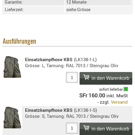
Garantie:
12 Monate
SONSTIGE
Lieferzeit:
siehe Grösse
TAKTISCH
TOOLS
TARGETS,
ZIELE
Ausführungen
SCHUTZ
BALLISTI
Einsatzkampfhose KBS
(LK138-1-L)
SCHUTZ
Grösse: L, Tarnung: RAL 7013 / Steingrau Oliv
Einlage
Platten
sofort lieferbar
Kopfsc
SFr 160.00
inkl. MwSt
Trages
- zzgl.
Versand
Einsatzkampfhose KBS
(LK138-1-S)
BRILLEN
Grösse: S, Tarnung: RAL 7013 / Steingrau Oliv
EINSATZH
MATERIAL
ELLENBOG