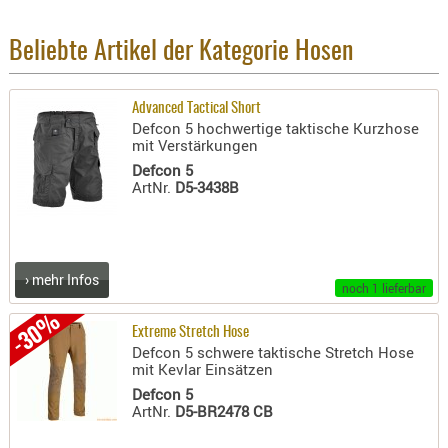
PRÜFMITT
Beliebte Artikel der Kategorie Hosen
WERKZEU
WAFFE
Advanced Tactical Short
ABZÜGE
Defcon 5 hochwertige taktische Kurzhose
mit Verstärkungen
BASEN -
Defcon 5
SONDERM
ArtNr.
D5-3438B
CHASSIS
-
SCHÄFTE
CHASSIS-
› mehr Infos
noch 1 lieferbar
ZUBEHÖR
-30%
GRIFFE
Extreme Stretch Hose
Defcon 5 schwere taktische Stretch Hose
LADEHEBE
mit Kevlar Einsätzen
MAGAZIN
Defcon 5
MÜNDUNG
ArtNr.
D5-BR2478 CB
RAILS