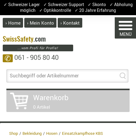
✓ Schweizer Lager ✓ Schweizer Support ✓ Skonto ✓ Abholung
möglich ✓ Optikkontrolle ✓ 20 Jahre Erfahrung
› Home
› Mein Konto
› Kontakt
ABVERK
MENÜ
BEKLEI
Swiss
Safety
.com
...vom Profi für Profis!
GÜRTEL
061 - 905 80 40
✆
HANDSCH
HOSEN
JACKEN
Suchbegriff oder Artikelnummer
WARENKORB
KOPFBED
OBERBEKL
Warenkorb
PATCHES
0 Artikel
RÜSTWEST
Sie haben keine Artikel im Warenkorb.
CARRIER
Artikel
Menge
Preis
SOCKEN
Warenwert :
UNTERWÄ
Shop
Bekleidung
Hosen
Einsatzkampfhose KBS