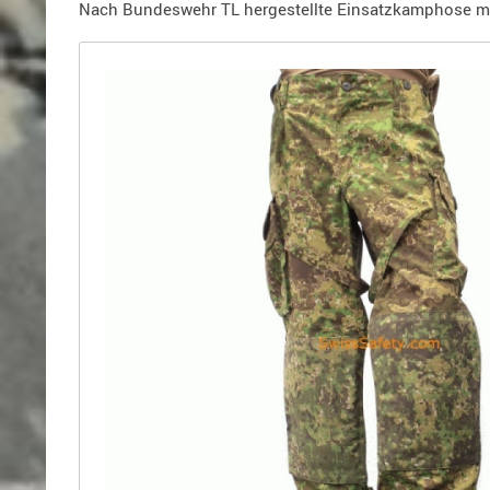
Holster
Nach Bundeswehr TL hergestellte Einsatzkamphose m
für
Beretta
Holster
für
CZ
Holster
für
Glock
Holster
für
HK
Holster
für
SIG-
Sauer
Holster
für
Walther