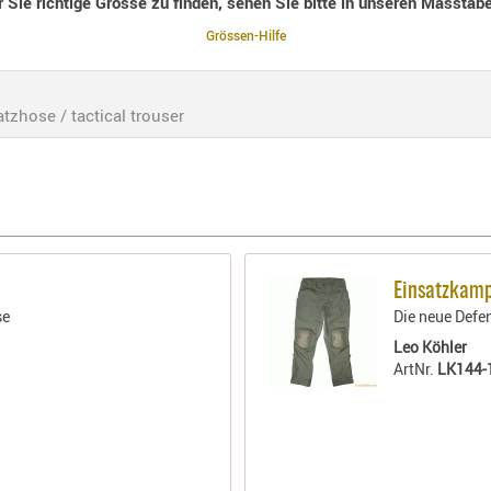
r Sie richtige Grösse zu finden, sehen Sie bitte in unseren Masstabe
Grössen-Hilfe
satzhose / tactical trouser
Einsatzkamp
se
Die neue Defe
Leo Köhler
ArtNr.
LK144-