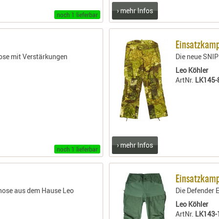
› mehr Infos
noch 1 lieferbar
Einsatzkam
ose mit Verstärkungen
Die neue SNIP
Leo Köhler
ArtNr.
LK145-
› mehr Infos
noch 1 lieferbar
Einsatzkamp
zhose aus dem Hause Leo
Die Defender 
Leo Köhler
ArtNr.
LK143-