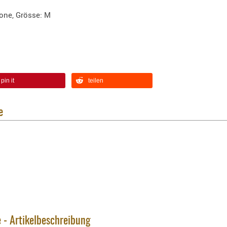
one, Grösse: M
pin it
teilen
e
e - Artikelbeschreibung