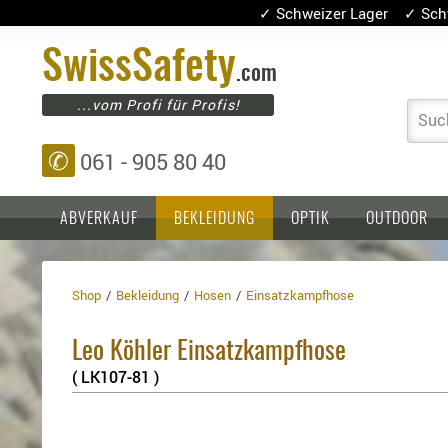
✓ Schweizer Lager ✓ Sch
Swiss
Safety
.com
...vom Profi für Profis!
Suc
✆
061 - 905 80 40
ABVERKAUF
BEKLEIDUNG
OPTIK
OUTDOOR
Shop
Bekleidung
Hosen
Einsatzkampfhose
Einlagen,
Holster
Platten
Basen,
Kopfschutz
Leo Köhler Einsatzkampfhose
Grundplatten
Tragesysteme
Holster
( LK107-81 )
für
1911er