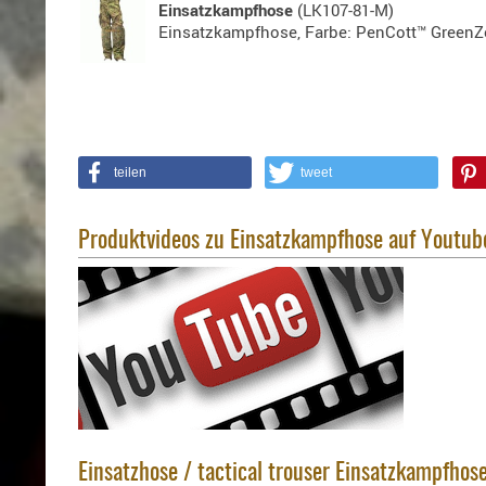
Einsatzkampfhose
(LK107-81-M)
Einsatzkampfhose, Farbe: PenCott™ GreenZ
teilen
tweet
Produktvideos zu Einsatzkampfhose auf Youtub
Einsatzhose / tactical trouser Einsatzkampfhos