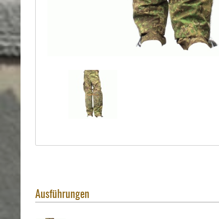
Holster
Sonstige
Magazinholster
-
double
Magazinholster
-
single
Holster-
Zubehör
Ausführungen