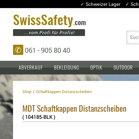
✓ Schweizer Lager ✓ Sch
Swiss
Safety
.com
...vom Profi für Profis!
Suc
✆
061 - 905 80 40
ABVERKAUF
BEKLEIDUNG
OPTIK
OUTDOOR
Shop
Schaftkappen Distanzscheiben
Einlagen,
Holster
Platten
Basen,
Kopfschutz
MDT Schaftkappen Distanzscheiben
Grundplatten
Tragesysteme
Holster
( 104185-BLK )
für
1911er