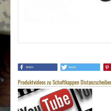
Holster
Sonstige
Magazinholster
-
double
Magazinholster
-
single
Holster-
Zubehör
teilen
tweet
Produktvideos zu Schaftkappen Distanzscheibe