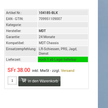
Artikel Nr.:
104185-BLK
EAN - GTIN:
709951109007
Kategorie:
Hersteller:
MDT
Garantie:
24 Monate
Kompatibel:
MDT Chassis
Einsatzempfehlung:
LR-Schiessen, PRS, Jagd,
Dienst
Lieferzeit:
noch 1 ab Lager lieferbar
SFr 38.00
inkl. MwSt - zzgl.
Versand