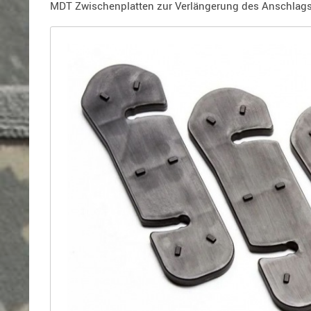
Holster
MDT Zwischenplatten zur Verlängerung des Anschlags
für
Beretta
Holster
für
CZ
Holster
für
Glock
Holster
für
HK
Holster
für
SIG-
Sauer
Holster
für
Walther