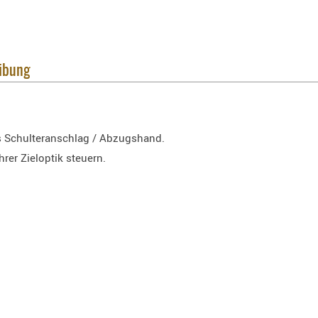
eibung
s Schulteranschlag / Abzugshand.
er Zieloptik steuern.