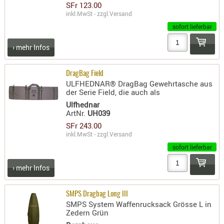
SFr 123.00
AUFSÄTZE
inkl.MwSt - zzgl.
Versand
UND
sofort lieferbar
BÜRSTEN
› mehr Infos
DIENSTLE
PATCHES
DragBag Field
UND
ULFHEDNAR® DragBag Gewehrtasche aus
PELLETS
der Serie Field, die auch als
PUTZSCH
Ulfhednar
ArtNr.
UH039
PUTZSTOC
SFr 243.00
FÜHRUNG
inkl.MwSt - zzgl.
Versand
PUTZSTÖC
sofort lieferbar
REINIGER
› mehr Infos
REINIGUN
SCHMIERM
SMPS Dragbag Long III
SONSTIGE
SMPS System Waffenrucksack Grösse L in
TESTMITTE
Zedern Grün
-