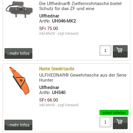
Die Ulfhednar® Zielfernrohrtasche bietet
RIEMEN
Schutz für das ZF und eine
SONSTIGE
Ulfhednar
ArtNr.
UH046-MK2
SPUHR -
SFr 75.00
ERSATZTEI
inkl.MwSt - zzgl.
Versand
SPUHR -
ERWEITER
VISIERE
› mehr Infos
ZF-
MONTAGE
Hunter Gewehrtasche
ULFHEDNAR® Gewehrtasche aus der Serie
ZWEIBEIN
Hunter
WIEDER
Ulfhednar
ArtNr.
UH540
SFr 66.00
inkl.MwSt - zzgl.
Versand
sofort lieferbar
› mehr Infos