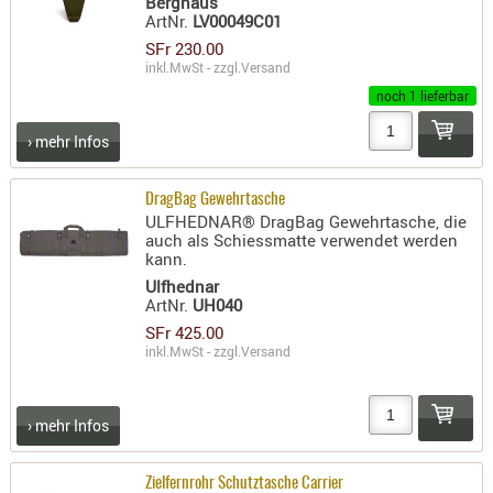
Berghaus
ArtNr.
LV00049C01
PRÜFMITT
SFr 230.00
WERKZEU
inkl.MwSt - zzgl.
Versand
WAFFE
noch 1 lieferbar
ABZÜGE
› mehr Infos
BASEN -
SONDERM
DragBag Gewehrtasche
ULFHEDNAR® DragBag Gewehrtasche, die
CHASSIS
auch als Schiessmatte verwendet werden
-
kann.
SCHÄFTE
Ulfhednar
CHASSIS-
ArtNr.
UH040
ZUBEHÖR
SFr 425.00
inkl.MwSt - zzgl.
Versand
GRIFFE
LADEHEBE
MAGAZIN
› mehr Infos
MÜNDUNG
RAILS
Zielfernrohr Schutztasche Carrier