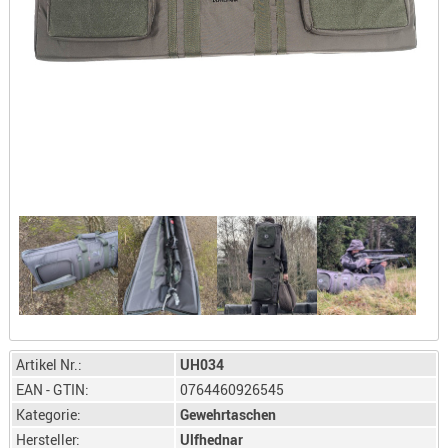
LICHTQUE
BIWAKMAT
LOCKMITT
MESSER
WÄRMEQU
SCHIES
AUFLAGE
BALLISTI
DREIBEIN
ELEKTRON
ENTFERNU
LADEHILF
ORGANISA
Artikel Nr.:
UH034
RIEMEN
EAN - GTIN:
0764460926545
SCHIESSS
Kategorie:
Gewehrtaschen
KLEIDUNG
Hersteller:
Ulfhednar