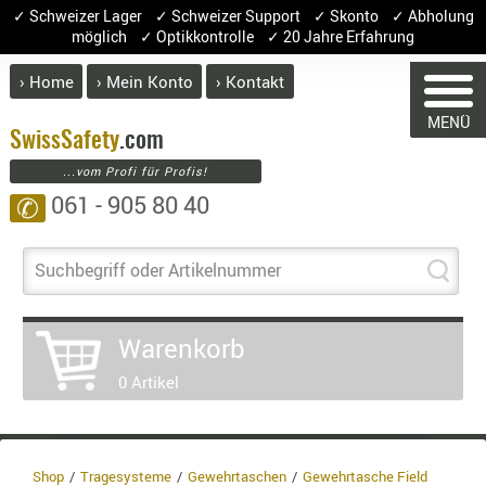
✓ Schweizer Lager ✓ Schweizer Support ✓ Skonto ✓ Abholung
möglich ✓ Optikkontrolle ✓ 20 Jahre Erfahrung
› Home
› Mein Konto
› Kontakt
ABVERK
MENÜ
BEKLEI
Swiss
Safety
.com
...vom Profi für Profis!
GÜRTEL
061 - 905 80 40
✆
HANDSCH
HOSEN
WARENKORB
JACKEN
Suchbegriff oder Artikelnummer
KOPFBED
OBERBEKL
Warenkorb
PATCHES
Sie haben keine Artikel im Warenkorb.
0 Artikel
RÜSTWEST
Artikel
Menge
Pre
CARRIER
Warenwe
SOCKEN
Enthalt
UNTERWÄ
Shop
Tragesysteme
Gewehrtaschen
Gewehrtasche Field