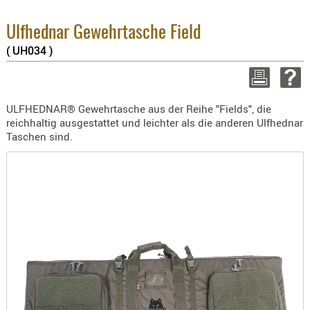
8.1% :
BEKLEIDU
3.8% :
ZUBEHÖR
2.6% :
Ulfhednar Gewehrtasche Field
Summe 
( UH034 )
OPTIK
zzgl. V
ENTFERNU
WEITER EI
FERNGLÄS
ULFHEDNAR® Gewehrtasche aus der Reihe "Fields", die
MAGNIFIE
reichhaltig ausgestattet und leichter als die anderen Ulfhednar
MONOKUL
Taschen sind.
NACHTSIC
OPTIK-
ZUBEHÖR
ROTPUNK
SPEKTIVE
STATIVE
ZIELFERN
OUTDO