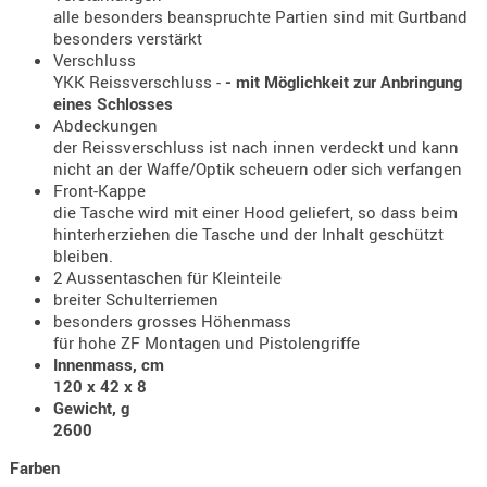
Holster
alle besonders beanspruchte Partien sind mit Gurtband
besonders verstärkt
Beretta
Verschluss
YKK Reissverschluss -
- mit Möglichkeit zur Anbringung
Holster
eines Schlosses
CZ
Abdeckungen
der Reissverschluss ist nach innen verdeckt und kann
Holster
nicht an der Waffe/Optik scheuern oder sich verfangen
Glock
Front-Kappe
die Tasche wird mit einer Hood geliefert, so dass beim
Holster
hinterherziehen die Tasche und der Inhalt geschützt
HK
bleiben.
2 Aussentaschen für Kleinteile
Holster
breiter Schulterriemen
SIG-Sa
besonders grosses Höhenmass
für hohe ZF Montagen und Pistolengriffe
Holster
Innenmass, cm
Walthe
120 x 42 x 8
Gewicht, g
Holster
2600
Sonsti
Farben
Magazi