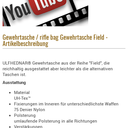
KNIESCHU
ERSTE
HILFE
GEHÖRSC
HANDSCH
Gewehrtasche / rifle bag Gewehrtasche Field -
Artikelbeschreibung
KOPFSCH
TARNUNG
ULFHEDNAR® Gewehrtasche aus der Reihe "Field", die
TRAGES
reichhaltig ausgestattet aber leichter als die alternativen
GEWEHRT
Taschen ist.
HOLSTER
Ausstattung
Holster
Material
Basen,
UH-Tex™
Fixierungen im Inneren für unterschiedlichste Waffen
Grundp
75 Denier Nylon
Holster
Polsterung
umlaufende Polsterung in alle Richtungen
1911er
Verstärkungen