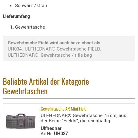
Schwarz / Grau
- doubl
Lieferumfang
Magazi
- single
Gewehrtasche
Holster
Gewehrtasche Field wird auch bezeichnet als:
Zubehö
UH034,, ULFHEDNAR® Gewehrtasche FIELD,
HYDRATI
ULFHEDNAR®, Gewehrtasche / rifle bag
KITS
KOFFER
RUCKSÄC
Beliebte Artikel der Kategorie
RUCKSAC
Gewehrtaschen
ERWEITER
RÜST-
TASCHEN
Gewehrtasche AR Mini Field
ULFHEDNAR® Gewehrtasche 75 cm, aus
TRAGE-,
der Reihe "Fields", die reichhaltig
PACKTAS
Ulfhednar
ArtNr.
UH037
WAFFE