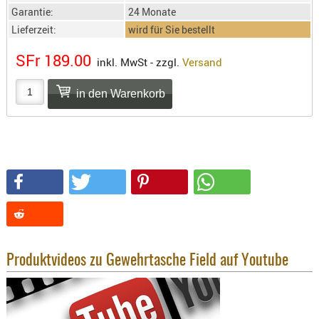
SONSTIGE
Garantie:
24 Monate
TAKTISCH
Lieferzeit:
wird für Sie bestellt
TOOLS
SFr 189.00
TARGETS,
inkl. MwSt - zzgl.
Versand
ZIELE
SCHUTZ
BALLISTI
SCHUTZ
Einlage
Platten
Kopfsc
Trages
Produktvideos zu Gewehrtasche Field auf Youtube
BRILLEN
EINSATZH
MATERIAL
ELLENBOG