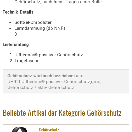
Gehörschutz, auch beim Tragen einer Brille.
Holster
Beretta
Technik-Details
SoftGel-Ohrpolster
Holster
Lärmdämmung (db NNR)
CZ
31
Holster
Lieferumfang
Glock
Ulfhednar® passiver Gehörschutz
Holster
Tragetasche
HK
Gehörschutz wird auch bezeichnet als:
Holster
UH911,Ulfhednar® passiver Gehörschutz,grün,
SIG-Sa
Gehörschutz / aktiv Gehörschutz
Holster
Walthe
Holster
Beliebte Artikel der Kategorie Gehörschutz
Sonsti
Magazi
Gehörschutz