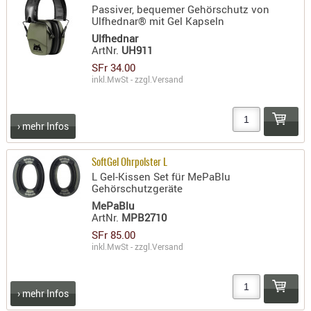
Passiver, bequemer Gehörschutz von
- doubl
Ulfhednar® mit Gel Kapseln
Magazi
Ulfhednar
ArtNr.
UH911
- single
SFr 34.00
Holster
inkl.MwSt - zzgl.
Versand
Zubehö
HYDRATI
› mehr Infos
KITS
KOFFER
SoftGel Ohrpolster L
RUCKSÄC
L Gel-Kissen Set für MePaBlu
Gehörschutzgeräte
RUCKSAC
MePaBlu
ERWEITER
ArtNr.
MPB2710
RÜST-
SFr 85.00
TASCHEN
inkl.MwSt - zzgl.
Versand
TRAGE-,
PACKTAS
› mehr Infos
WAFFE