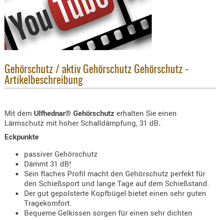
KNIESCHU
ERSTE
HILFE
GEHÖRSC
HANDSCH
Gehörschutz / aktiv Gehörschutz Gehörschutz -
KOPFSCH
Artikelbeschreibung
TARNUNG
TRAGES
Mit dem
Ulfhednar®
Gehörschutz
erhalten Sie einen
Lärmschutz mit hoher Schalldämpfung, 31 dB
.
GEWEHRT
Eckpunkte
HOLSTER
passiver Gehörschutz
Holster
Dämmt 31 dB!
Basen,
Sein flaches Profil macht den Gehörschutz perfekt für
Grundp
den Schießsport und lange Tage auf dem Schießstand.
Der gut gepolsterte Kopfbügel bietet einen sehr guten
Holster
Tragekomfort.
1911er
Bequeme Gelkissen sorgen für einen sehr dichten