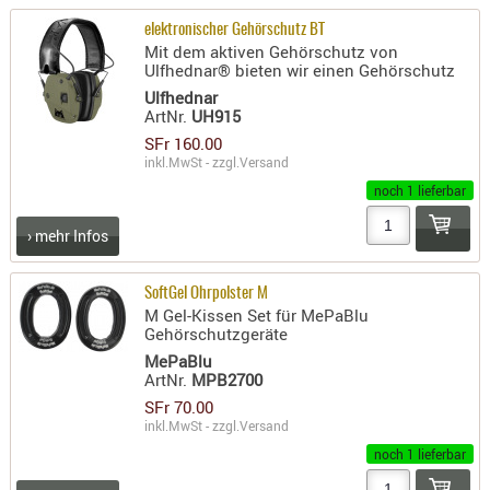
AUFSÄTZE
elektronischer Gehörschutz BT
Mit dem aktiven Gehörschutz von
UND
Ulfhednar® bieten wir einen Gehörschutz
BÜRSTEN
Ulfhednar
DIENSTLE
ArtNr.
UH915
SFr 160.00
PATCHES
inkl.MwSt - zzgl.
Versand
UND
noch 1 lieferbar
PELLETS
PUTZSCH
› mehr Infos
PUTZSTOC
FÜHRUNG
SoftGel Ohrpolster M
PUTZSTÖC
M Gel-Kissen Set für MePaBlu
Gehörschutzgeräte
REINIGER
MePaBlu
REINIGUN
ArtNr.
MPB2700
SCHMIERM
SFr 70.00
inkl.MwSt - zzgl.
Versand
SONSTIGE
noch 1 lieferbar
TESTMITTE
-