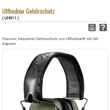
2.
BEKLEIDU
Su
ZUBEHÖR
Ulfhednar Gehörschutz
zz
( UH911 )
OPTIK
WEITE
ENTFERNU
FERNGLÄS
Passiver, bequemer Gehörschutz von Ulfhednar® mit Gel
MAGNIFIE
Kapseln
MONOKUL
NACHTSIC
OPTIK-
ZUBEHÖR
ROTPUNK
SPEKTIVE
STATIVE
ZIELFERN
OUTDO