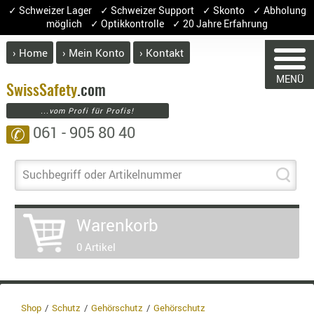
✓ Schweizer Lager ✓ Schweizer Support ✓ Skonto ✓ Abholung
möglich ✓ Optikkontrolle ✓ 20 Jahre Erfahrung
› Home
› Mein Konto
› Kontakt
ABVERK
MENÜ
BEKLEI
Swiss
Safety
.com
...vom Profi für Profis!
GÜRTEL
061 - 905 80 40
✆
HANDSCH
WARENKORB
HOSEN
JACKEN
Suchbegriff oder Artikelnummer
KOPFBED
Sie haben keine Artikel im Ware
OBERBEKL
Warenkorb
Artikel
Menge
PATCHES
0 Artikel
RÜSTWEST
Wa
CARRIER
En
SOCKEN
8.
UNTERWÄ
3.
Shop
Schutz
Gehörschutz
Gehörschutz