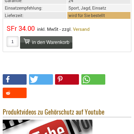
Garantie:
24
SONSTIGE
Einsatzempfehlung:
Sport, Jagd, Einsatz
TAKTISCH
Lieferzeit:
wird für Sie bestellt
TOOLS
TARGETS,
SFr 34.00
inkl. MwSt - zzgl.
Versand
ZIELE
SCHUTZ
BALLISTI
SCHUTZ
Einlage
Platten
Kopfsc
Trages
BRILLEN
Produktvideos zu Gehörschutz auf Youtube
EINSATZH
MATERIAL
ELLENBOG