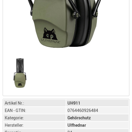
LICHTQUE
BIWAKMAT
LOCKMITT
MESSER
WÄRMEQU
SCHIES
AUFLAGE
BALLISTI
DREIBEIN
ELEKTRON
ENTFERNU
LADEHILF
ORGANISA
Artikel Nr.:
UH911
EAN - GTIN:
0764460926484
RIEMEN
Kategorie:
Gehörschutz
SCHIESSS
Hersteller:
Ulfhednar
KLEIDUNG