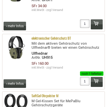
LICHTQUE
SFr 34.00
BIWAKMAT
inkl.MwSt - zzgl.
Versand
LOCKMITT
MESSER
› mehr Infos
WÄRMEQU
SCHIES
elektronischer Gehörschutz BT
Mit dem aktiven Gehörschutz von
AUFLAGE
Ulfhednar® bieten wir einen Gehörschutz
BALLISTI
Ulfhednar
ArtNr.
UH915
DREIBEIN
SFr 160.00
ELEKTRON
inkl.MwSt - zzgl.
Versand
ENTFERNU
noch 1 lieferbar
LADEHILF
ORGANISA
› mehr Infos
RIEMEN
SCHIESSS
SoftGel Ohrpolster M
M Gel-Kissen Set für MePaBlu
KLEIDUNG
Gehörschutzgeräte