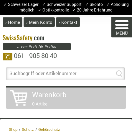
✓ Schweizer Lager ✓ Schweizer Support ✓ Skonto ✓ Abholung
möglich ✓ Optikkontrolle ✓ 20 Jahre Erfahrung
› Home
› Mein Konto
› Kontakt
ABVERK
MENÜ
WAREN
BEKLEI
Swiss
Safety
.com
...vom Profi für Profis!
GÜRTEL
061 - 905 80 40
✆
HANDSCH
Sie haben keine 
HOSEN
Artikel
M
JACKEN
Suchbegriff oder Artikelnummer
KOPFBED
OBERBEKL
Warenkorb
PATCHES
0 Artikel
RÜSTWEST
CARRIER
SOCKEN
UNTERWÄ
Shop
Schutz
Gehörschutz