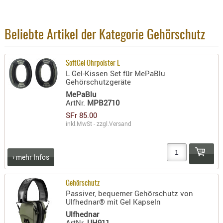
BEKLEIDU
ZUBEHÖR
Beliebte Artikel der Kategorie Gehörschutz
OPTIK
ENTFERNU
SoftGel Ohrpolster L
FERNGLÄS
L Gel-Kissen Set für MePaBlu
MAGNIFIE
Gehörschutzgeräte
MePaBlu
MONOKUL
ArtNr.
MPB2710
NACHTSIC
SFr 85.00
OPTIK-
inkl.MwSt - zzgl.
Versand
ZUBEHÖR
ROTPUNK
› mehr Infos
SPEKTIVE
STATIVE
Gehörschutz
ZIELFERN
Passiver, bequemer Gehörschutz von
Ulfhednar® mit Gel Kapseln
OUTDO
Ulfhednar
ArtNr.
UH911