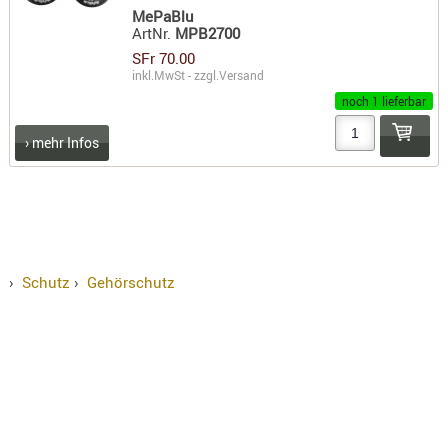
SONSTIGE
MePaBlu
ArtNr.
MPB2700
TAKTISCH
SFr 70.00
TOOLS
inkl.MwSt - zzgl.
Versand
TARGETS,
noch 1 lieferbar
ZIELE
› mehr Infos
SCHUTZ
BALLISTI
SCHUTZ
Einlage
Platten
›
Schutz
›
Gehörschutz
Kopfsc
Trages
BRILLEN
EINSATZH
MATERIAL
ELLENBOG