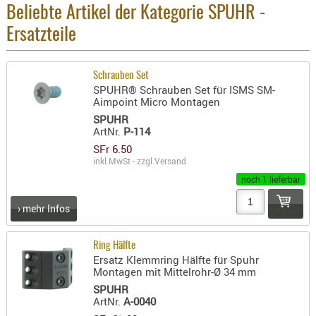
Holster
Beliebte Artikel der Kategorie SPUHR -
Beretta
Ersatzteile
Holster
CZ
Schrauben Set
SPUHR® Schrauben Set für ISMS SM-
Holster
Aimpoint Micro Montagen
Glock
SPUHR
ArtNr.
P-114
Holster
SFr 6.50
HK
inkl.MwSt - zzgl.
Versand
noch 1 lieferbar
Holster
SIG-Sa
› mehr Infos
Holster
Walthe
Ring Hälfte
Ersatz Klemmring Hälfte für Spuhr
Holster
Montagen mit Mittelrohr-Ø 34 mm
Sonsti
SPUHR
ArtNr.
A-0040
Magazi