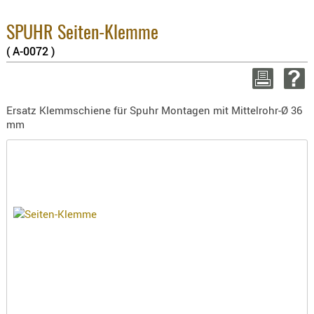
BEKLEIDU
2.6
Su
ZUBEHÖR
SPUHR Seiten-Klemme
zzg
( A-0072 )
OPTIK
WEITER
ENTFERNU
FERNGLÄS
Ersatz Klemmschiene für Spuhr Montagen mit Mittelrohr-Ø 36
MAGNIFIE
mm
MONOKUL
NACHTSIC
OPTIK-
ZUBEHÖR
ROTPUNK
SPEKTIVE
STATIVE
ZIELFERN
OUTDO