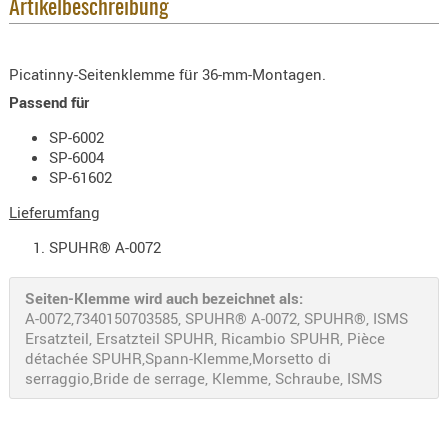
Artikelbeschreibung
KNIESCHU
ERSTE
Picatinny-Seitenklemme für 36-mm-Montagen.
HILFE
Passend für
GEHÖRSC
HANDSCH
SP-6002
SP-6004
KOPFSCH
SP-61602
TARNUNG
Lieferumfang
TRAGES
SPUHR® A-0072
GEWEHRT
HOLSTER
Seiten-Klemme wird auch bezeichnet als:
Holster
A-0072,7340150703585, SPUHR® A-0072, SPUHR®, ISMS
Ersatzteil, Ersatzteil SPUHR, Ricambio SPUHR, Pièce
Basen,
détachée SPUHR,Spann-Klemme,Morsetto di
Grundp
serraggio,Bride de serrage, Klemme, Schraube, ISMS
Holster
1911er