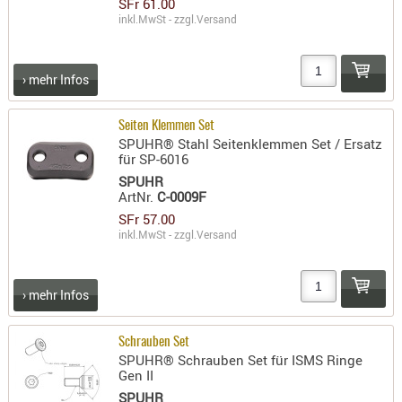
SFr 61.00
- doubl
inkl.MwSt - zzgl.
Versand
Magazi
- single
› mehr Infos
Holster
Zubehö
Seiten Klemmen Set
SPUHR® Stahl Seitenklemmen Set / Ersatz
HYDRATI
für SP-6016
KITS
SPUHR
ArtNr.
C-0009F
KOFFER
SFr 57.00
RUCKSÄC
inkl.MwSt - zzgl.
Versand
RUCKSAC
ERWEITER
› mehr Infos
RÜST-
TASCHEN
TRAGE-,
Schrauben Set
SPUHR® Schrauben Set für ISMS Ringe
PACKTAS
Gen II
WAFFE
SPUHR