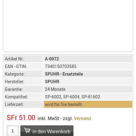
LICHTQUE
BIWAKMAT
LOCKMITT
MESSER
WÄRMEQU
SCHIES
AUFLAGE
Artikel Nr.:
A-0072
BALLISTI
EAN - GTIN:
7340150703585
DREIBEIN
Kategorie:
SPUHR - Ersatzteile
ELEKTRON
Hersteller:
SPUHR
Garantie:
24 Monate
ENTFERNU
Kompatibel:
SP-6002, SP-6004, SP-61602
LADEHILF
Lieferzeit:
wird für Sie bestellt
ORGANISA
RIEMEN
SFr 51.00
inkl. MwSt - zzgl.
Versand
SCHIESSS
KLEIDUNG