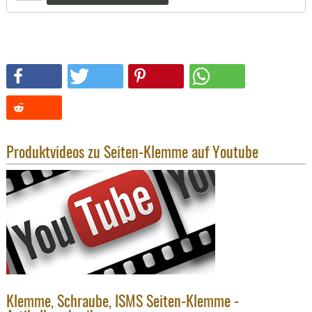
SONSTIGE
TAKTISCH
TOOLS
TARGETS,
ZIELE
SCHUTZ
BALLISTI
SCHUTZ
Produktvideos zu Seiten-Klemme auf Youtube
Einlage
Platten
Kopfsc
Trages
BRILLEN
EINSATZH
MATERIAL
Klemme, Schraube, ISMS Seiten-Klemme -
ELLENBOG