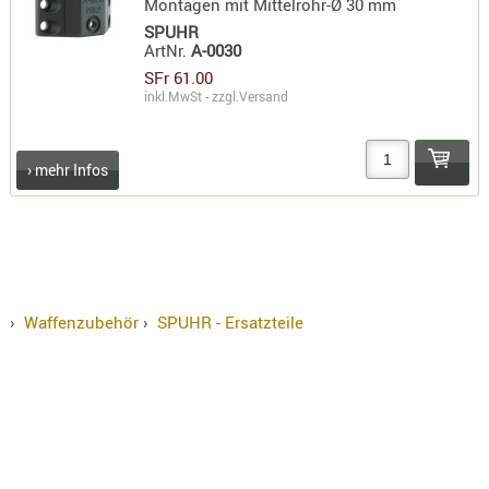
Montagen mit Mittelrohr-Ø 30 mm
PRÜFMITT
SPUHR
ArtNr.
A-0030
WERKZEU
SFr 61.00
WAFFE
inkl.MwSt - zzgl.
Versand
ABZÜGE
BASEN -
› mehr Infos
SONDERM
CHASSIS
-
SCHÄFTE
CHASSIS-
›
Waffenzubehör
›
SPUHR - Ersatzteile
ZUBEHÖR
GRIFFE
LADEHEBE
MAGAZIN
MÜNDUNG
RAILS