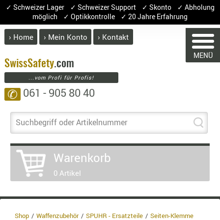
✓ Schweizer Lager ✓ Schweizer Support ✓ Skonto ✓ Abholung
möglich ✓ Optikkontrolle ✓ 20 Jahre Erfahrung
› Home
› Mein Konto
› Kontakt
ABVERK
MENÜ
BEKLEI
Swiss
Safety
.com
...vom Profi für Profis!
GÜRTEL
061 - 905 80 40
✆
HANDSCH
WARENKORB
HOSEN
JACKEN
Suchbegriff oder Artikelnummer
KOPFBED
OBERBEKL
Sie haben keine Artikel im Waren
Warenkorb
PATCHES
Artikel
Menge
0 Artikel
RÜSTWEST
War
CARRIER
Ent
SOCKEN
8.1
UNTERWÄ
Shop
Waffenzubehör
SPUHR - Ersatzteile
Seiten-Klemme
3.8