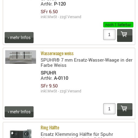
ArtNr.
P-120
AUFSÄTZE
SFr 6.50
UND
inkl.MwSt - zzgl.
Versand
BÜRSTEN
noch 1 lieferbar
DIENSTLE
› mehr Infos
PATCHES
UND
Wasserwaage weiss
PELLETS
SPUHR® 7 mm Ersatz-Wasser-Waage in der
PUTZSCH
Farbe Weiss
PUTZSTOC
SPUHR
ArtNr.
A-0110
FÜHRUNG
SFr 9.50
PUTZSTÖC
inkl.MwSt - zzgl.
Versand
REINIGER
REINIGUN
› mehr Infos
SCHMIERM
SONSTIGE
Ring Hälfte
TESTMITTE
Ersatz Klemmring Hälfte für Spuhr
-