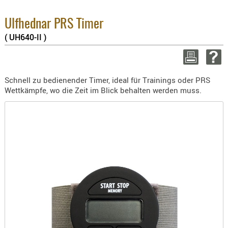
3.8% 
BEKLEIDU
2.6% 
ZUBEHÖR
Summ
Ulfhednar PRS Timer
zzgl
( UH640-II )
OPTIK
ENTFERNU
WEITER 
FERNGLÄS
Schnell zu bedienender Timer, ideal für Trainings oder PRS
MAGNIFIE
Wettkämpfe, wo die Zeit im Blick behalten werden muss.
MONOKUL
NACHTSIC
OPTIK-
ZUBEHÖR
ROTPUNK
SPEKTIVE
STATIVE
ZIELFERN
OUTDO