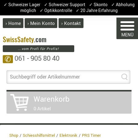
✓ Schweizer Lager ✓ Schweizer Support ✓ Skonto ✓ Abholung
möglich ✓ Optikkontrolle ✓ 20 Jahre Erfahrung
› Home
› Mein Konto
› Kontakt
ABVERK
MENÜ
BEKLEI
Swiss
Safety
.com
...vom Profi für Profis!
GÜRTEL
061 - 905 80 40
✆
HANDSCH
HOSEN
WARENKORB
JACKEN
Suchbegriff oder Artikelnummer
KOPFBED
OBERBEKL
Sie haben keine Artikel im Warenk
Warenkorb
PATCHES
Artikel
Menge
P
0 Artikel
RÜSTWEST
CARRIER
Ware
SOCKEN
Enth
8.1% 
UNTERWÄ
Shop
Schiesshilfsmittel
Elektronik
PRS Timer