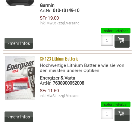
Garmin
PRÜFMITT
ArtNr.
010-13149-10
WERKZEU
SFr 19.00
inkl.MwSt - zzgl.
Versand
WAFFE
sofort lieferbar
ABZÜGE
› mehr Infos
BASEN -
SONDERM
CR123 Lithium Batterie
CHASSIS
Hochwertige Lithium Batterie wie sie von
-
den meisten unserer Optiken
SCHÄFTE
Energizer & Varta
ArtNr.
7638900052008
CHASSIS-
SFr 11.50
ZUBEHÖR
inkl.MwSt - zzgl.
Versand
GRIFFE
sofort lieferbar
LADEHEBE
MAGAZIN
› mehr Infos
MÜNDUNG
RAILS