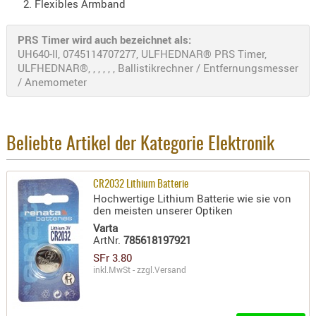
Flexibles Armband
Holster
Beretta
PRS Timer wird auch bezeichnet als:
Holster
UH640-II, 0745114707277, ULFHEDNAR® PRS Timer,
ULFHEDNAR®, , , , , , Ballistikrechner / Entfernungsmesser
CZ
/ Anemometer
Holster
Glock
Holster
Beliebte Artikel der Kategorie Elektronik
HK
Holster
CR2032 Lithium Batterie
Hochwertige Lithium Batterie wie sie von
SIG-Sa
den meisten unserer Optiken
Holster
Varta
ArtNr.
785618197921
Walthe
SFr 3.80
Holster
inkl.MwSt - zzgl.
Versand
Sonsti
Magazi