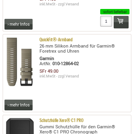
inkl.MwSt - zzgl.
Versand
AUFSÄTZE
sofort lieferbar
UND
BÜRSTEN
› mehr Infos
DIENSTLE
PATCHES
QuickFit®-Armband
26 mm Silikon Armband für Garmin®
UND
Foretrex und Uhren
PELLETS
Garmin
PUTZSCH
ArtNr.
010-12864-02
PUTZSTOC
SFr 49.00
inkl.MwSt - zzgl.
Versand
FÜHRUNG
PUTZSTÖC
REINIGER
REINIGUN
› mehr Infos
SCHMIERM
SONSTIGE
Schutzhülle Xero® C1 PRO
Gummi Schutzhülle für den Garmin®
TESTMITTE
Xero® C1 PRO Chronograph
-