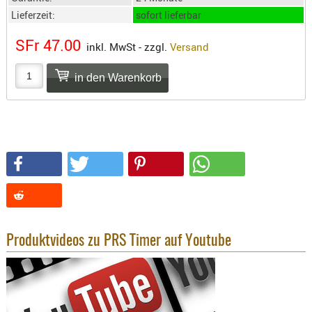
SONSTIGE
Lieferzeit:
sofort lieferbar
TAKTISCH
TOOLS
SFr 47.00
inkl. MwSt - zzgl.
Versand
TARGETS,
ZIELE
SCHUTZ
BALLISTI
SCHUTZ
Einlage
Platten
Kopfsc
Trages
Produktvideos zu PRS Timer auf Youtube
BRILLEN
EINSATZH
MATERIAL
ELLENBOG