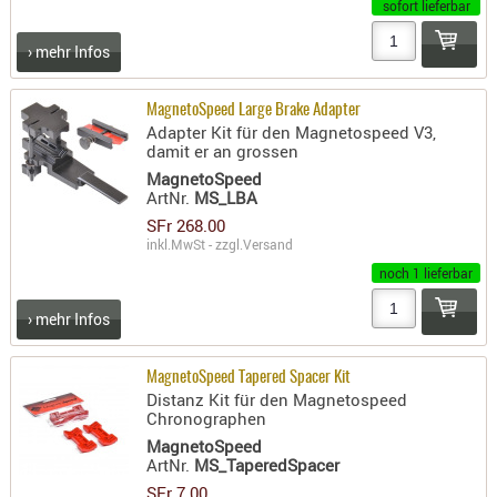
sofort lieferbar
- doubl
› mehr Infos
Magazi
- single
MagnetoSpeed Large Brake Adapter
Holster
Adapter Kit für den Magnetospeed V3,
damit er an grossen
Zubehö
MagnetoSpeed
HYDRATI
ArtNr.
MS_LBA
KITS
SFr 268.00
inkl.MwSt - zzgl.
Versand
KOFFER
noch 1 lieferbar
RUCKSÄC
RUCKSAC
› mehr Infos
ERWEITER
RÜST-
MagnetoSpeed Tapered Spacer Kit
TASCHEN
Distanz Kit für den Magnetospeed
Chronographen
TRAGE-,
MagnetoSpeed
PACKTAS
ArtNr.
MS_TaperedSpacer
WAFFE
SFr 7.00