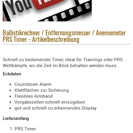
KNIESCHU
ERSTE
HILFE
GEHÖRSC
Ballistikrechner / Entfernungsmesser / Anemometer
HANDSCH
PRS Timer - Artikelbeschreibung
KOPFSCH
TARNUNG
Schnell zu bedienender Timer, ideal für Trainings oder PRS
Wettkämpfe, wo die Zeit im Blick behalten werden muss.
TRAGES
Eckdaten
GEWEHRT
Countdown Alarm
HOLSTER
Klettflächen zur Sicherung
Holster
Flexibles Armband
Basen,
Vorgabezeiten schnell einzugeben
gut und schnell zu erkennendes Display
Grundp
Lieferumfang
Holster
1911er
PRS Timer