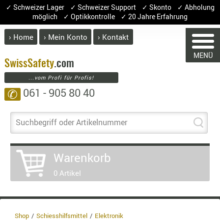
✓ Schweizer Lager ✓ Schweizer Support ✓ Skonto ✓ Abholung
möglich ✓ Optikkontrolle ✓ 20 Jahre Erfahrung
› Home
› Mein Konto
› Kontakt
ABVERK
MENÜ
BEKLEI
Swiss
Safety
.com
WARENK
...vom Profi für Profis!
GÜRTEL
061 - 905 80 40
✆
HANDSCH
HOSEN
Sie haben keine Arti
JACKEN
Suchbegriff oder Artikelnummer
Artikel
Meng
KOPFBED
OBERBEKL
Warenkorb
PATCHES
0 Artikel
RÜSTWEST
CARRIER
SOCKEN
UNTERWÄ
Shop
Schiesshilfsmittel
Elektronik