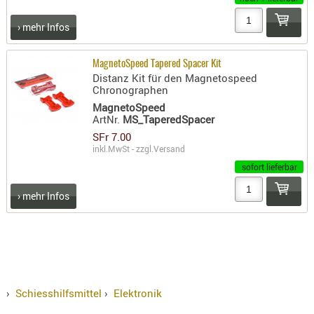
KNIESCHU
› mehr Infos
ERSTE
HILFE
MagnetoSpeed Tapered Spacer Kit
GEHÖRSC
Distanz Kit für den Magnetospeed
Chronographen
HANDSCH
MagnetoSpeed
KOPFSCH
ArtNr.
MS_TaperedSpacer
TARNUNG
SFr 7.00
inkl.MwSt - zzgl.
Versand
TRAGES
sofort lieferbar
GEWEHRT
› mehr Infos
HOLSTER
Holster
Basen,
Grundp
Holster
›
Schiesshilfsmittel
›
Elektronik
1911er