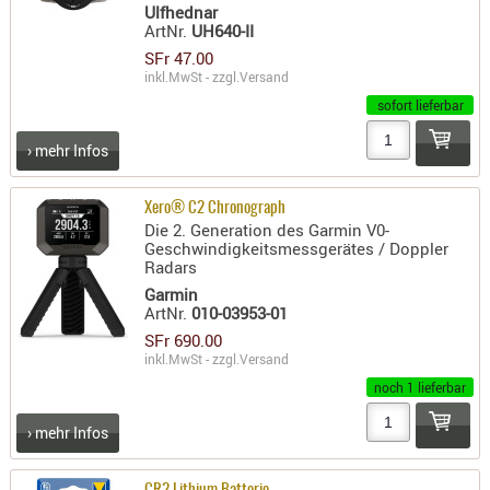
LICHTQUE
Ulfhednar
ArtNr.
UH640-II
BIWAKMAT
SFr 47.00
LOCKMITT
inkl.MwSt - zzgl.
Versand
MESSER
sofort lieferbar
WÄRMEQU
› mehr Infos
SCHIES
AUFLAGE
Xero® C2 Chronograph
Die 2. Generation des Garmin V0-
BALLISTI
Geschwindigkeitsmessgerätes / Doppler
DREIBEIN
Radars
ELEKTRON
Garmin
ArtNr.
010-03953-01
ENTFERNU
SFr 690.00
LADEHILF
inkl.MwSt - zzgl.
Versand
ORGANISA
noch 1 lieferbar
RIEMEN
› mehr Infos
SCHIESSS
KLEIDUNG