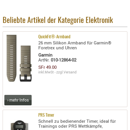
BEKLEIDU
ZUBEHÖR
Beliebte Artikel der Kategorie Elektronik
OPTIK
ENTFERNU
QuickFit®-Armband
FERNGLÄS
26 mm Silikon Armband für Garmin®
MAGNIFIE
Foretrex und Uhren
Garmin
MONOKUL
ArtNr.
010-12864-02
NACHTSIC
SFr 49.00
OPTIK-
inkl.MwSt - zzgl.
Versand
ZUBEHÖR
ROTPUNK
SPEKTIVE
› mehr Infos
STATIVE
ZIELFERN
PRS Timer
OUTDO
Schnell zu bedienender Timer, ideal für
Trainings oder PRS Wettkämpfe,