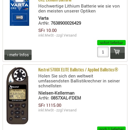
CR2 Lithium Batterie
SONSTIGE
Hochwertige Lithium Batterie wie sie von
TAKTISCH
den meisten unserer Optiken
TOOLS
Varta
ArtNr.
7638900026429
TARGETS,
SFr 10.00
ZIELE
inkl.MwSt - zzgl.
Versand
SCHUTZ
sofort lieferbar
BALLISTI
› mehr Infos
SCHUTZ
Einlage
Kestrel 5700X ELITE Ballistics / Applied Ballistics®
Holen Sie sich den weltweit
Platten
umfassendsten Ballistikrechner in seiner
schnellsten
Kopfsc
Nielsen-Kellerman
Trages
ArtNr.
0857XAL-FDEM
SFr 1115.00
BRILLEN
inkl.MwSt - zzgl.
Versand
EINSATZH
MATERIAL
noch 1 lieferbar
ELLENBOG