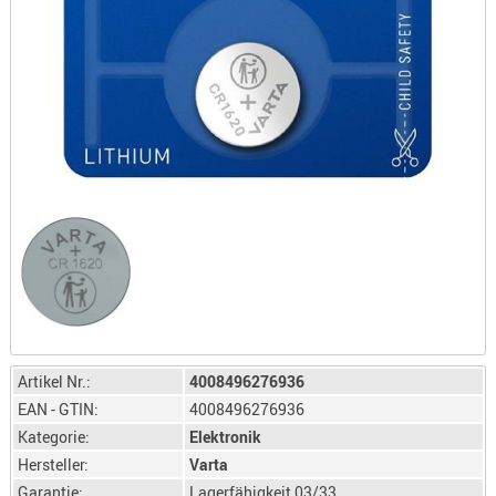
LICHTQUE
BIWAKMAT
LOCKMITT
MESSER
WÄRMEQU
SCHIES
AUFLAGE
BALLISTI
DREIBEIN
ELEKTRON
ENTFERNU
LADEHILF
Artikel Nr.:
4008496276936
ORGANISA
EAN - GTIN:
4008496276936
RIEMEN
Kategorie:
Elektronik
SCHIESSS
Hersteller:
Varta
KLEIDUNG
Garantie:
Lagerfähigkeit 03/33