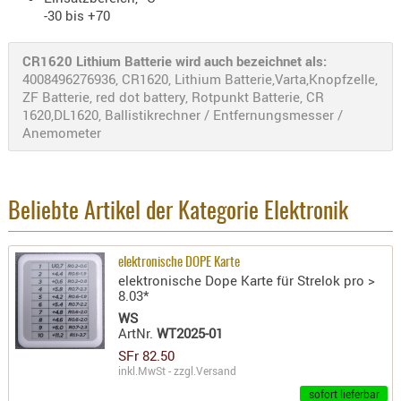
Holster
-30 bis +70
Beretta
CR1620 Lithium Batterie wird auch bezeichnet als:
Holster
4008496276936, CR1620, Lithium Batterie,Varta,Knopfzelle,
CZ
ZF Batterie, red dot battery, Rotpunkt Batterie, CR
1620,DL1620, Ballistikrechner / Entfernungsmesser /
Holster
Anemometer
Glock
Holster
HK
Beliebte Artikel der Kategorie Elektronik
Holster
SIG-Sa
elektronische DOPE Karte
elektronische Dope Karte für Strelok pro >
Holster
8.03*
Walthe
WS
ArtNr.
WT2025-01
Holster
SFr 82.50
Sonsti
inkl.MwSt - zzgl.
Versand
Magazi
sofort lieferbar