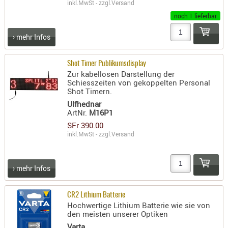
inkl.MwSt - zzgl.
Versand
AUFSÄTZE
noch 1 lieferbar
UND
› mehr Infos
BÜRSTEN
DIENSTLE
Shot Timer Publikumsdisplay
PATCHES
Zur kabellosen Darstellung der
UND
Schiesszeiten von gekoppelten Personal
Shot Timern.
PELLETS
Ulfhednar
PUTZSCH
ArtNr.
M16P1
PUTZSTOC
SFr 390.00
FÜHRUNG
inkl.MwSt - zzgl.
Versand
PUTZSTÖC
REINIGER
› mehr Infos
REINIGUN
SCHMIERM
CR2 Lithium Batterie
SONSTIGE
Hochwertige Lithium Batterie wie sie von
den meisten unserer Optiken
TESTMITTE
Varta
-