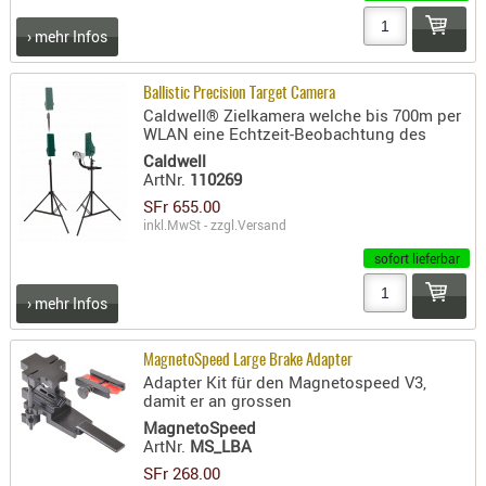
- doubl
› mehr Infos
Magazi
- single
Ballistic Precision Target Camera
Caldwell® Zielkamera welche bis 700m per
Holster
WLAN eine Echtzeit-Beobachtung des
Zubehö
Caldwell
ArtNr.
110269
HYDRATI
SFr 655.00
KITS
inkl.MwSt - zzgl.
Versand
KOFFER
sofort lieferbar
RUCKSÄC
RUCKSAC
› mehr Infos
ERWEITER
RÜST-
MagnetoSpeed Large Brake Adapter
Adapter Kit für den Magnetospeed V3,
TASCHEN
damit er an grossen
TRAGE-,
MagnetoSpeed
PACKTAS
ArtNr.
MS_LBA
SFr 268.00
WAFFE