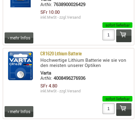
ArtNr.
7638900026429
PRÜFMITT
SFr 10.00
WERKZEU
inkl.MwSt - zzgl.
Versand
sofort lieferbar
WAFFE
ABZÜGE
› mehr Infos
BASEN -
SONDERM
CR1620 Lithium Batterie
Hochwertige Lithium Batterie wie sie von
CHASSIS
den meisten unserer Optiken
-
Varta
SCHÄFTE
ArtNr.
4008496276936
CHASSIS-
SFr 4.80
inkl.MwSt - zzgl.
Versand
ZUBEHÖR
sofort lieferbar
GRIFFE
LADEHEBE
› mehr Infos
MAGAZIN
MÜNDUNG
RAILS