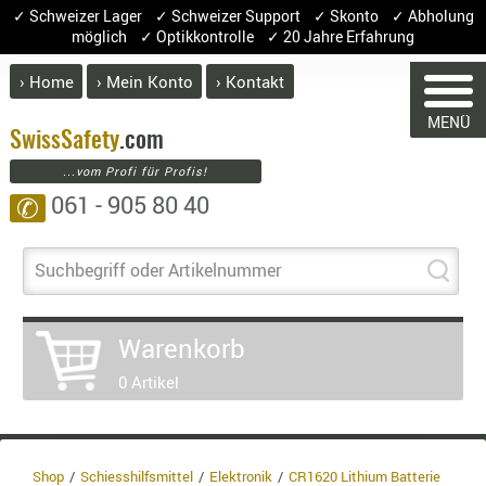
✓ Schweizer Lager ✓ Schweizer Support ✓ Skonto ✓ Abholung
möglich ✓ Optikkontrolle ✓ 20 Jahre Erfahrung
› Home
› Mein Konto
› Kontakt
ABVERK
MENÜ
BEKLEI
Swiss
Safety
.com
...vom Profi für Profis!
GÜRTEL
061 - 905 80 40
✆
HANDSCH
HOSEN
WARENKORB
JACKEN
Suchbegriff oder Artikelnummer
KOPFBED
OBERBEKL
Sie haben keine Artikel im Warenk
Warenkorb
PATCHES
Artikel
Menge
0 Artikel
RÜSTWEST
CARRIER
Ware
SOCKEN
Enth
8.1% 
UNTERWÄ
Shop
Schiesshilfsmittel
Elektronik
CR1620 Lithium Batterie