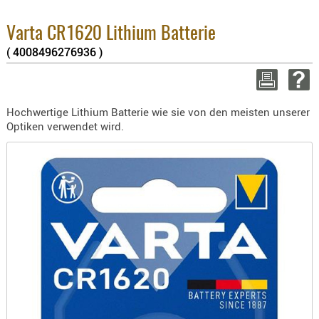
3.8% 
BEKLEIDU
2.6% 
ZUBEHÖR
Summ
Varta CR1620 Lithium Batterie
zzgl
( 4008496276936 )
OPTIK
ENTFERNU
WEITER 
FERNGLÄS
Hochwertige Lithium Batterie wie sie von den meisten unserer
MAGNIFIE
Optiken verwendet wird.
MONOKUL
NACHTSIC
OPTIK-
ZUBEHÖR
ROTPUNK
SPEKTIVE
STATIVE
ZIELFERN
OUTDO