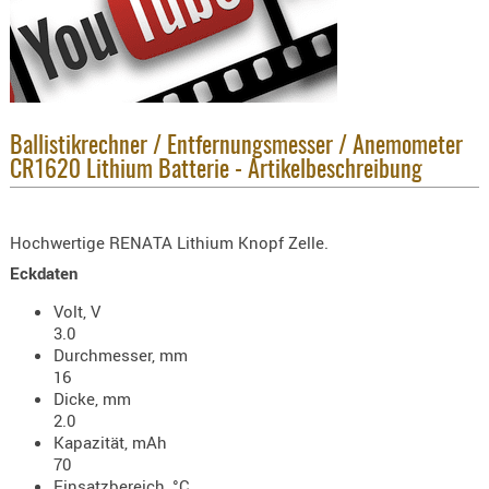
KNIESCHU
ERSTE
HILFE
GEHÖRSC
HANDSCH
Ballistikrechner / Entfernungsmesser / Anemometer
CR1620 Lithium Batterie - Artikelbeschreibung
KOPFSCH
TARNUNG
Hochwertige RENATA Lithium Knopf Zelle.
TRAGES
Eckdaten
GEWEHRT
HOLSTER
Volt, V
3.0
Holster
Durchmesser, mm
Basen,
16
Grundp
Dicke, mm
2.0
Holster
Kapazität, mAh
70
1911er
Einsatzbereich, °C