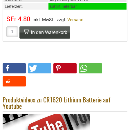
SONSTIGE
Lieferzeit:
sofort lieferbar
TAKTISCH
TOOLS
SFr 4.80
inkl. MwSt - zzgl.
Versand
TARGETS,
ZIELE
SCHUTZ
BALLISTI
SCHUTZ
Einlage
Platten
Kopfsc
Trages
Produktvideos zu CR1620 Lithium Batterie auf
Youtube
BRILLEN
EINSATZH
MATERIAL
ELLENBOG