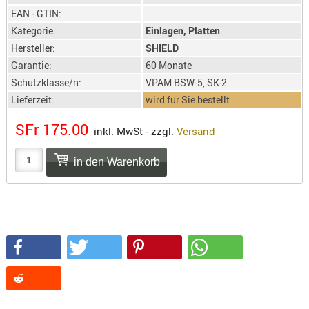
SONSTIGE
EAN - GTIN:
TAKTISCH
Kategorie:
Einlagen, Platten
TOOLS
Hersteller:
SHIELD
TARGETS,
Garantie:
60 Monate
ZIELE
Schutzklasse/n:
VPAM BSW-5, SK-2
Lieferzeit:
wird für Sie bestellt
SCHUTZ
SFr 175.00
BALLISTI
inkl. MwSt - zzgl.
Versand
SCHUTZ
Einlage
Platten
Kopfsc
Trages
BRILLEN
EINSATZH
MATERIAL
ELLENBOG