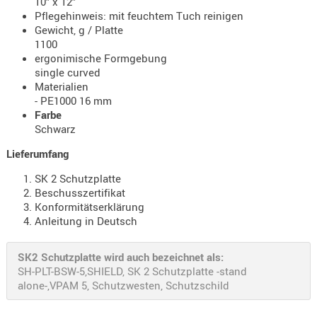
10" x 12"
- doubl
Pflegehinweis: mit feuchtem Tuch reinigen
Gewicht, g / Platte
Magazi
1100
- single
ergonimische Formgebung
single curved
Holster
Materialien
Zubehö
- PE1000 16 mm
Farbe
HYDRATI
Schwarz
KITS
Lieferumfang
KOFFER
RUCKSÄC
SK 2 Schutzplatte
Beschusszertifikat
RUCKSAC
Konformitätserklärung
ERWEITER
Anleitung in Deutsch
RÜST-
TASCHEN
SK2 Schutzplatte wird auch bezeichnet als:
TRAGE-,
SH-PLT-BSW-5,SHIELD, SK 2 Schutzplatte -stand
alone-,VPAM 5, Schutzwesten, Schutzschild
PACKTAS
WAFFE