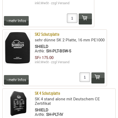
inkl.MwSt - zzgl.
Versand
PRÜFMITT
WERKZEU
› mehr Infos
WAFFE
ABZÜGE
SK2 Schutzplatte
BASEN -
sehr dünne SK 2 Platte, 16 mm PE1000
SONDERM
SHIELD
ArtNr.
SH-PLT-BSW-5
CHASSIS
SFr 175.00
-
inkl.MwSt - zzgl.
Versand
SCHÄFTE
CHASSIS-
ZUBEHÖR
› mehr Infos
GRIFFE
LADEHEBE
SK 4 Schutzplatte
SK 4 stand alone mit Deutschem CE
MAGAZIN
Zertifikat
MÜNDUNG
SHIELD
ArtNr.
SH-PLT-IV
RAILS