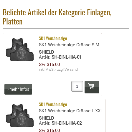
AUFSÄTZE
Beliebte Artikel der Kategorie Einlagen,
UND
Platten
BÜRSTEN
DIENSTLE
PATCHES
SK1 Weicheinalge
SK1 Weicheinalge Grösse S-M
UND
SHIELD
PELLETS
ArtNr.
SH-EINL-IIIA-01
PUTZSCH
SFr 315.00
PUTZSTOC
inkl.MwSt - zzgl.
Versand
FÜHRUNG
PUTZSTÖC
› mehr Infos
REINIGER
REINIGUN
SK1 Weicheinalge
SCHMIERM
SK1 Weicheinalge Grösse L-XXL
SONSTIGE
SHIELD
ArtNr.
SH-EINL-IIIA-02
TESTMITTE
SFr 315.00
-