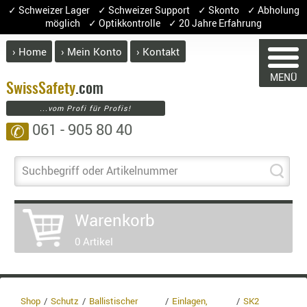
✓ Schweizer Lager ✓ Schweizer Support ✓ Skonto ✓ Abholung
möglich ✓ Optikkontrolle ✓ 20 Jahre Erfahrung
› Home
› Mein Konto
› Kontakt
ABVERK
MENÜ
BEKLEI
Swiss
Safety
.com
...vom Profi für Profis!
GÜRTEL
061 - 905 80 40
✆
HANDSCH
HOSEN
JACKEN
Suchbegriff oder Artikelnummer
WARENKORB
KOPFBED
OBERBEKL
Warenkorb
PATCHES
Sie haben keine Artikel im Warenkorb.
0 Artikel
RÜSTWEST
Artikel
Menge
Prei
CARRIER
SOCKEN
Warenwer
UNTERWÄ
Enthalte
Shop
Schutz
Ballistischer
Einlagen,
SK2