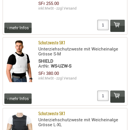
SFr 255.00
RIEMEN
inkl.MwSt - zzgl.
Versand
SONSTIGE
SPUHR -
› mehr Infos
ERSATZTEI
SPUHR -
ERWEITER
Schutzweste SK1
Unterziehschutzweste mit Weicheinalge
VISIERE
Grösse S-M
ZF-
SHIELD
MONTAGE
ArtNr.
WS-UZW-S
SFr 380.00
ZWEIBEIN
inkl.MwSt - zzgl.
Versand
WIEDER
› mehr Infos
Schutzweste SK1
Unterziehschutzweste mit Weicheinalge
Grösse L-XL