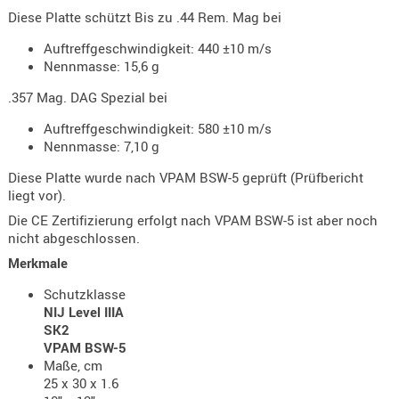
Holster
Diese Platte schützt Bis zu .44 Rem. Mag bei
Beretta
Auftreffgeschwindigkeit: 440 ±10 m/s
Nennmasse: 15,6 g
Holster
CZ
.357 Mag. DAG Spezial bei
Holster
Auftreffgeschwindigkeit: 580 ±10 m/s
Glock
Nennmasse: 7,10 g
Holster
Diese Platte wurde nach VPAM BSW-5 geprüft (Prüfbericht
liegt vor).
HK
Die CE Zertifizierung erfolgt nach VPAM BSW-5 ist aber noch
Holster
nicht abgeschlossen.
SIG-Sa
Merkmale
Holster
Schutzklasse
Walthe
NIJ Level IIIA
SK2
Holster
VPAM BSW-5
Sonsti
Maße, cm
25 x 30 x 1.6
Magazi