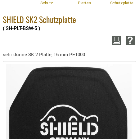
8.1% :
Schutz
Platten
Schutzplatte
BEKLEIDU
3.8% :
ZUBEHÖR
2.6% :
SHIELD SK2 Schutzplatte
Summe :
OPTIK
( SH-PLT-BSW-5 )
zzgl. Ve
ENTFERNU
FERNGLÄS
WEITER EIN
MAGNIFIE
sehr dünne SK 2 Platte, 16 mm PE1000
MONOKUL
NACHTSIC
OPTIK-
ZUBEHÖR
ROTPUNK
SPEKTIVE
STATIVE
ZIELFERN
OUTDO