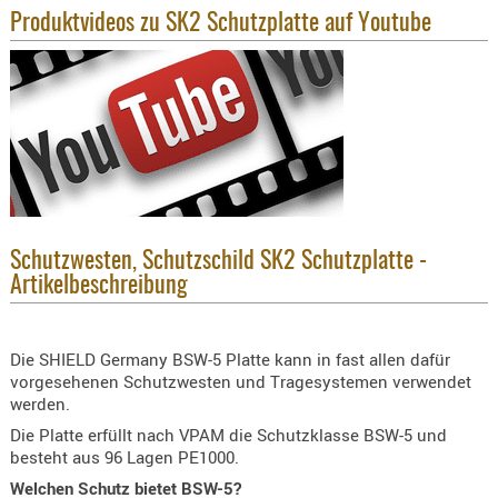
Produktvideos zu SK2 Schutzplatte auf Youtube
KNIESCHU
ERSTE
HILFE
GEHÖRSC
HANDSCH
KOPFSCH
TARNUNG
TRAGES
Schutzwesten, Schutzschild SK2 Schutzplatte -
Artikelbeschreibung
GEWEHRT
HOLSTER
Holster
Die SHIELD Germany BSW-5 Platte kann in fast allen dafür
Basen,
vorgesehenen Schutzwesten und Tragesystemen verwendet
werden.
Grundp
Die Platte erfüllt nach VPAM die Schutzklasse BSW-5 und
Holster
besteht aus 96 Lagen PE1000.
1911er
Welchen Schutz bietet BSW-5?