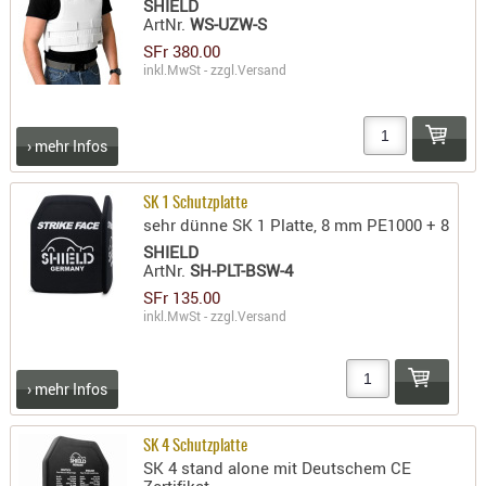
SHIELD
ArtNr.
WS-UZW-S
SFr 380.00
inkl.MwSt - zzgl.
Versand
› mehr Infos
SK 1 Schutzplatte
sehr dünne SK 1 Platte, 8 mm PE1000 + 8
SHIELD
ArtNr.
SH-PLT-BSW-4
SFr 135.00
inkl.MwSt - zzgl.
Versand
› mehr Infos
SK 4 Schutzplatte
SK 4 stand alone mit Deutschem CE