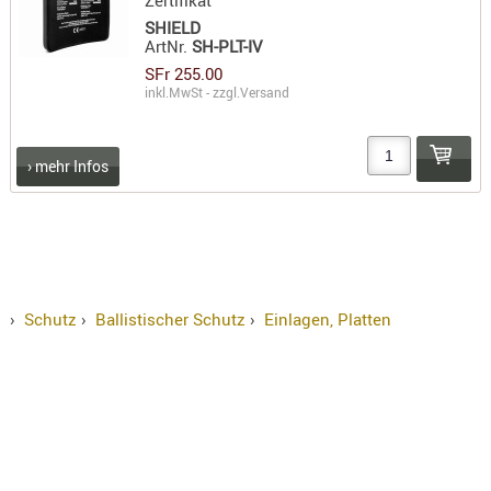
Zertifikat
SHIELD
ArtNr.
SH-PLT-IV
SFr 255.00
inkl.MwSt - zzgl.
Versand
› mehr Infos
›
Schutz
›
Ballistischer Schutz
›
Einlagen, Platten