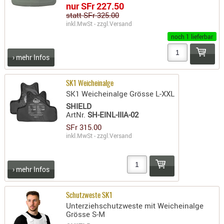
nur SFr 227.50
RIEMEN
statt SFr 325.00
SONSTIGE
inkl.MwSt - zzgl.
Versand
SPUHR -
noch 1 lieferbar
ERSATZTEI
› mehr Infos
SPUHR -
ERWEITER
SK1 Weicheinalge
VISIERE
SK1 Weicheinalge Grösse L-XXL
ZF-
SHIELD
MONTAGE
ArtNr.
SH-EINL-IIIA-02
ZWEIBEIN
SFr 315.00
inkl.MwSt - zzgl.
Versand
WIEDER
› mehr Infos
Schutzweste SK1
Unterziehschutzweste mit Weicheinalge
Grösse S-M