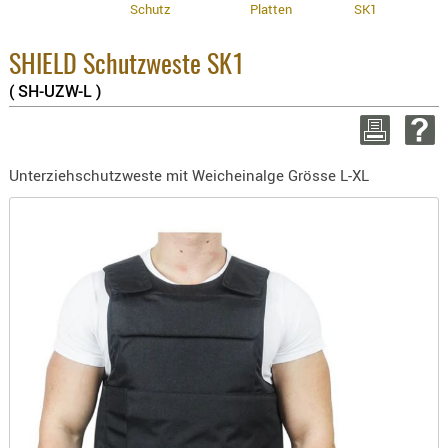
Enthaltene 
Schutz
Platten
SK1
BEKLEIDU
8.1% :
ZUBEHÖR
3.8% :
SHIELD Schutzweste SK1
2.6% :
OPTIK
Summe :
( SH-UZW-L )
ENTFERNU
zzgl. Versa
FERNGLÄS
WEITER EINKA
MAGNIFIE
Unterziehschutzweste mit Weicheinalge Grösse L-XL
MONOKUL
NACHTSIC
OPTIK-
ZUBEHÖR
ROTPUNK
SPEKTIVE
STATIVE
ZIELFERN
OUTDO