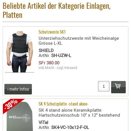
Beliebte Artikel der Kategorie Einlagen,
PRÜFMITT
Platten
WERKZEU
WAFFE
Schutzweste SK1
ABZÜGE
Unterziehschutzweste mit Weicheinalge
Grösse L-XL
BASEN -
SHIELD
SONDERM
ArtNr.
SH-UZW-L
CHASSIS
SFr 380.00
-
inkl.MwSt - zzgl.
Versand
SCHÄFTE
CHASSIS-
ZUBEHÖR
› mehr Infos
GRIFFE
-30%
LADEHEBE
SK 4 Schutzplatte -stand alone-
SK 4 stand alone Keramikplatte
MAGAZIN
Hartschutzeinschub 10" x 12" bestehend
MÜNDUNG
ViTal
ArtNr.
SK4-VC-10x12-F-OL
RAILS