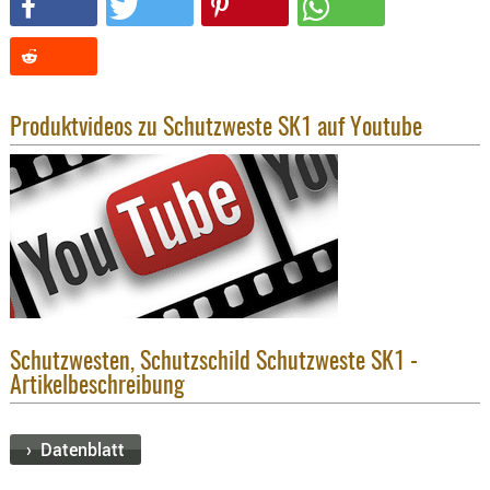
KNIESCHU
ERSTE
HILFE
GEHÖRSC
Produktvideos zu Schutzweste SK1 auf Youtube
HANDSCH
KOPFSCH
TARNUNG
TRAGES
GEWEHRT
HOLSTER
Holster
Schutzwesten, Schutzschild Schutzweste SK1 -
Basen,
Artikelbeschreibung
Grundp
Holster
› Datenblatt
1911er