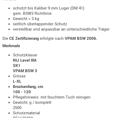
- doubl
schützt bis Kaliber 9 mm Luger (DM 41)
gem. BSW3 Richtlinie
Magazi
Gewicht < 3 kg
- single
seitlich überlappender Schutz
verstellbar und anpassbar an unterschiedliche Träger
Holster
Zubehö
Die
CE Zertifizierung
erfolgte nach
VPAM BSW 2006.
HYDRATI
Merkmale
KITS
Schutzklasse
KOFFER
NIJ Level IIIA
SK1
RUCKSÄC
VPAM BSW 3
RUCKSAC
Grösse
ERWEITER
L-XL
Brustumfang, cm
RÜST-
100 - 120
TASCHEN
Pflegehinweis: mit feuchtem Tuch reinigen
TRAGE-,
Gewicht, g / komplett
PACKTAS
2500
Schutzmaterial
WAFFE