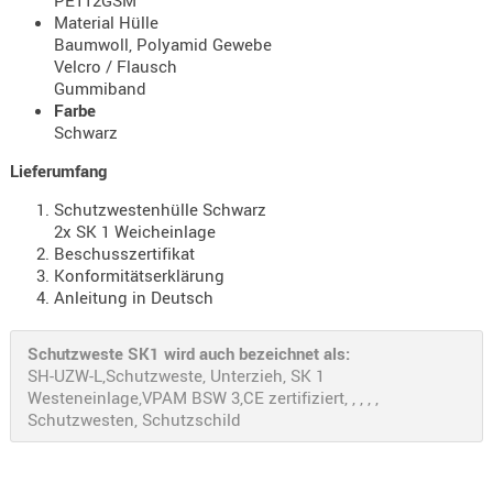
PE112GSM
Material Hülle
AUFSÄTZE
Baumwoll, Polyamid Gewebe
UND
Velcro / Flausch
BÜRSTEN
Gummiband
Farbe
DIENSTLE
Schwarz
PATCHES
Lieferumfang
UND
PELLETS
Schutzwestenhülle Schwarz
PUTZSCH
2x SK 1 Weicheinlage
Beschusszertifikat
PUTZSTOC
Konformitätserklärung
FÜHRUNG
Anleitung in Deutsch
PUTZSTÖC
REINIGER
Schutzweste SK1 wird auch bezeichnet als:
REINIGUN
SH-UZW-L,Schutzweste, Unterzieh, SK 1
Westeneinlage,VPAM BSW 3,CE zertifiziert, , , , ,
SCHMIERM
Schutzwesten, Schutzschild
SONSTIGE
TESTMITTE
-