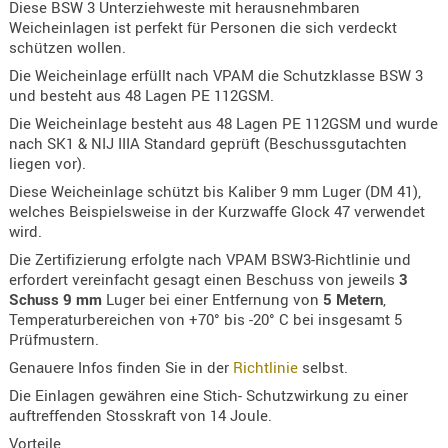
Diese BSW 3 Unterziehweste mit herausnehmbaren
Holster
Weicheinlagen ist perfekt für Personen die sich verdeckt
Beretta
schützen wollen.
Die Weicheinlage erfüllt nach VPAM die Schutzklasse BSW 3
Holster
und besteht aus 48 Lagen PE 112GSM.
CZ
Die Weicheinlage besteht aus 48 Lagen PE 112GSM und wurde
Holster
nach SK1 & NIJ IIIA Standard geprüft (Beschussgutachten
Glock
liegen vor).
Diese Weicheinlage schützt bis Kaliber 9 mm Luger (DM 41),
Holster
welches Beispielsweise in der Kurzwaffe Glock 47 verwendet
HK
wird.
Holster
Die Zertifizierung erfolgte nach VPAM BSW3-Richtlinie und
erfordert vereinfacht gesagt einen Beschuss von jeweils
3
SIG-Sa
Schuss 9 mm
Luger bei einer Entfernung von
5 Metern
,
Temperaturbereichen von +70° bis -20° C bei insgesamt 5
Holster
Prüfmustern.
Walthe
Genauere Infos finden Sie in der
Richtlinie
selbst.
Holster
Die Einlagen gewähren eine Stich- Schutzwirkung zu einer
Sonsti
auftreffenden Stosskraft von 14 Joule.
Magazi
Vorteile