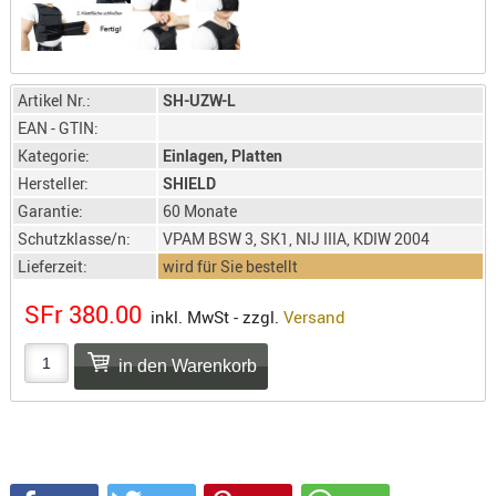
SONSTIGE
TAKTISCH
TOOLS
TARGETS,
Artikel Nr.:
SH-UZW-L
ZIELE
EAN - GTIN:
Kategorie:
Einlagen, Platten
SCHUTZ
Hersteller:
SHIELD
BALLISTI
Garantie:
60 Monate
SCHUTZ
Schutzklasse/n:
VPAM BSW 3, SK1, NIJ IIIA, KDIW 2004
Einlage
Lieferzeit:
wird für Sie bestellt
Platten
SFr 380.00
inkl. MwSt - zzgl.
Versand
Kopfsc
Trages
BRILLEN
EINSATZH
MATERIAL
ELLENBOG