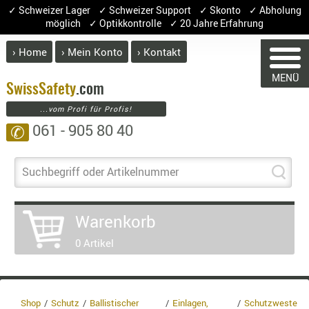
✓ Schweizer Lager ✓ Schweizer Support ✓ Skonto ✓ Abholung
möglich ✓ Optikkontrolle ✓ 20 Jahre Erfahrung
› Home
› Mein Konto
› Kontakt
ABVERK
MENÜ
BEKLEI
Swiss
Safety
.com
...vom Profi für Profis!
GÜRTEL
061 - 905 80 40
✆
HANDSCH
HOSEN
JACKEN
Suchbegriff oder Artikelnummer
WARENKORB
KOPFBED
OBERBEKL
Warenkorb
PATCHES
0 Artikel
RÜSTWEST
Sie haben keine Artikel im Warenkorb.
CARRIER
Artikel
Menge
Preis
SOCKEN
Warenwert :
UNTERWÄ
Shop
Schutz
Ballistischer
Einlagen,
Schutzweste