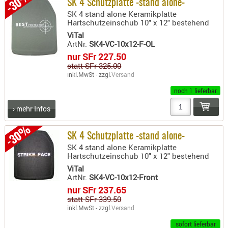
-30%
SK 4 Schutzplatte -stand alone-
Holster
SK 4 stand alone Keramikplatte
Beretta
Hartschutzeinschub 10" x 12" bestehend
ViTal
Holster
ArtNr.
SK4-VC-10x12-F-OL
CZ
nur SFr 227.50
statt SFr 325.00
Holster
inkl.MwSt - zzgl.
Versand
Glock
noch 1 lieferbar
Holster
› mehr Infos
HK
-30%
Holster
SK 4 Schutzplatte -stand alone-
SIG-Sa
SK 4 stand alone Keramikplatte
Hartschutzeinschub 10" x 12" bestehend
Holster
ViTal
Walthe
ArtNr.
SK4-VC-10x12-Front
nur SFr 237.65
Holster
statt SFr 339.50
Sonsti
inkl.MwSt - zzgl.
Versand
Magazi
sofort lieferbar