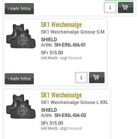
- doubl
› mehr Infos
Magazi
- single
SK1 Weicheinalge
SK1 Weicheinalge Grösse S-M
Holster
SHIELD
Zubehö
ArtNr.
SH-EINL-IIIA-01
SFr 315.00
HYDRATI
inkl.MwSt - zzgl.
Versand
KITS
KOFFER
RUCKSÄC
› mehr Infos
RUCKSAC
ERWEITER
SK1 Weicheinalge
SK1 Weicheinalge Grösse L-XXL
RÜST-
TASCHEN
SHIELD
ArtNr.
SH-EINL-IIIA-02
TRAGE-,
SFr 315.00
PACKTAS
inkl.MwSt - zzgl.
Versand
WAFFE