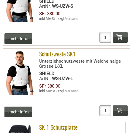
SHIELD
SONSTIGE
ArtNr.
WS-UZW-S
TAKTISCH
SFr 380.00
TOOLS
inkl.MwSt - zzgl.
Versand
TARGETS,
ZIELE
› mehr Infos
SCHUTZ
BALLISTI
Schutzweste SK1
Unterziehschutzweste mit Weicheinalge
SCHUTZ
Grösse L-XL
Einlage
SHIELD
Platten
ArtNr.
WS-UZW-L
SFr 380.00
Kopfsc
inkl.MwSt - zzgl.
Versand
Trages
BRILLEN
› mehr Infos
EINSATZH
MATERIAL
SK 1 Schutzplatte
ELLENBOG