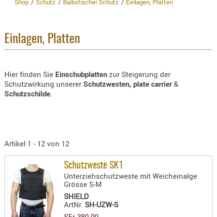
Shop
Schutz
Ballistischer Schutz
Einlagen, Platten
BEKLEIDU
S
z
ZUBEHÖR
Hersteller
OPTIK
Einlagen, Platten
WEITE
Bezeichnung
ENTFERNU
FERNGLÄS
Hier finden Sie
Einschubplatten
zur Steigerung der
Artikelnr
MAGNIFIE
Schutzwirkung unserer
Schutzwesten, plate carrier
&
MONOKUL
Schutzschilde
.
Neuheit
NACHTSIC
OPTIK-
ZUBEHÖR
Artikel 1 - 12 von 12
ROTPUNK
SPEKTIVE
Schutzweste SK1
STATIVE
Unterziehschutzweste mit Weicheinalge
› NEUHEITEN
ZIELFERN
Grösse S-M
SHIELD
OUTDO
ArtNr.
SH-UZW-S
SFr 380.00