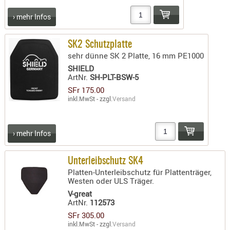
AUFSÄTZE
› mehr Infos
UND
BÜRSTEN
SK2 Schutzplatte
DIENSTLE
sehr dünne SK 2 Platte, 16 mm PE1000
PATCHES
SHIELD
ArtNr.
SH-PLT-BSW-5
UND
SFr 175.00
PELLETS
inkl.MwSt - zzgl.
Versand
PUTZSCH
PUTZSTOC
FÜHRUNG
› mehr Infos
PUTZSTÖC
REINIGER
Unterleibschutz SK4
Platten-Unterleibschutz für Plattenträger,
REINIGUN
Westen oder ULS Träger.
SCHMIERM
V-great
ArtNr.
112573
SONSTIGE
SFr 305.00
TESTMITTE
inkl.MwSt - zzgl.
Versand
-