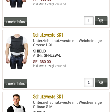
LICHTQUE
inkl.MwSt - zzgl.
Versand
BIWAKMAT
LOCKMITT
MESSER
› mehr Infos
WÄRMEQU
Schutzweste SK1
SCHIES
Unterziehschutzweste mit Weicheinalge
Grösse L-XL
AUFLAGE
SHIELD
BALLISTI
ArtNr.
SH-UZW-L
DREIBEIN
SFr 380.00
inkl.MwSt - zzgl.
Versand
ELEKTRON
ENTFERNU
LADEHILF
› mehr Infos
ORGANISA
RIEMEN
Schutzweste SK1
SCHIESSS
Unterziehschutzweste mit Weicheinalge
Grösse S-M
KLEIDUNG