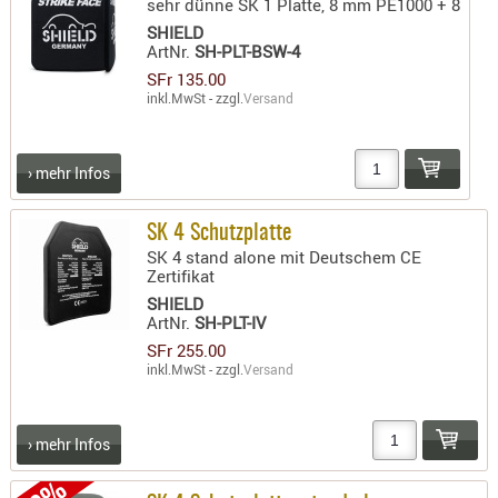
sehr dünne SK 1 Platte, 8 mm PE1000 + 8
KNIESCHU
SHIELD
ArtNr.
SH-PLT-BSW-4
ERSTE
SFr 135.00
HILFE
inkl.MwSt - zzgl.
Versand
GEHÖRSC
HANDSCH
› mehr Infos
KOPFSCH
TARNUNG
SK 4 Schutzplatte
TRAGES
SK 4 stand alone mit Deutschem CE
Zertifikat
GEWEHRT
SHIELD
HOLSTER
ArtNr.
SH-PLT-IV
SFr 255.00
Holster
inkl.MwSt - zzgl.
Versand
Basen,
Grundp
› mehr Infos
Holster
1911er