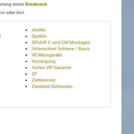
hnung eines
Biwaksack
.
i oder bivi.
shelter
t
Spektiv
SPUHR C und CM Montagen
Unterschied Schiene / Basis
V0 Messgeräte
Vorneigung
Vortex VIP-Garantie
ZF
Zielfernrohr
Zweibein-Schiessen