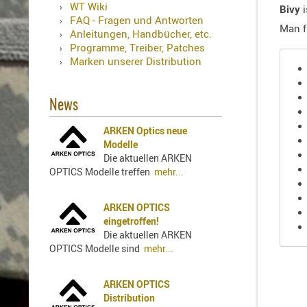
Holster
WT Wiki
Bivy
i
für
FAQ - Fragen und Antworten
Man f
Beretta
Anleitungen, Handbücher, etc.
Programme, Treiber, Patches
Holster
Marken unserer Distribution
für
CZ
Holster
News
für
ARKEN Optics neue
Glock
Modelle
Holster
Die aktuellen ARKEN
für
OPTICS Modelle treffen
mehr...
HK
Holster
ARKEN OPTICS
für
eingetroffen!
SIG-
Die aktuellen ARKEN
Sauer
OPTICS Modelle sind
mehr...
Holster
für
ARKEN OPTICS
Walther
Distribution