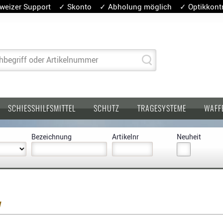
weizer Support ✓ Skonto ✓ Abholung möglich ✓ Optikkontro
hbegriff oder Artikelnummer
SCHIESSHILFSMITTEL
SCHUTZ
TRAGESYSTEME
WAFF
Bezeichnung
Artikelnr
Neuheit
y