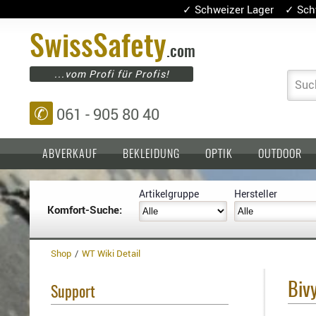
✓ Schweizer Lager ✓ Sch
Swiss
Safety
.com
...vom Profi für Profis!
Suc
✆
061 - 905 80 40
ABVERKAUF
BEKLEIDUNG
OPTIK
OUTDOOR
Artikelgruppe
Hersteller
Komfort-Suche:
Einlagen,
Holster
Platten
Basen,
Kopfschutz
Grundplatten
Shop
WT Wiki Detail
Tragesysteme
Holster
für
Biv
Support
1911er