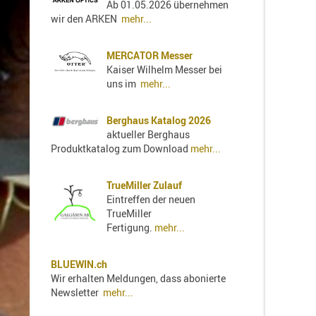
Ab 01.05.2026 übernehmen
Holster
wir den ARKEN
mehr...
Sonstige
Magazinholster
MERCATOR Messer
-
Kaiser Wilhelm Messer bei
double
uns im
mehr...
Magazinholster
-
Berghaus Katalog 2026
single
aktueller Berghaus
Holster-
Produktkatalog zum Download
mehr...
Zubehör
TrueMiller Zulauf
Eintreffen der neuen
TrueMiller
Fertigung.
mehr...
BLUEWIN.ch
Wir erhalten Meldungen, dass abonierte
Newsletter
mehr...