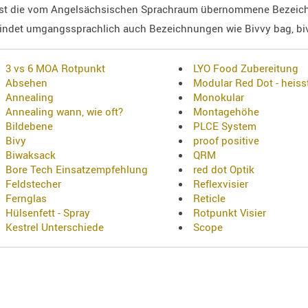
st die vom Angelsächsischen Sprachraum übernommene Bezeic
indet umgangssprachlich auch Bezeichnungen wie Bivvy bag, bivv
3 vs 6 MOA Rotpunkt
LYO Food Zubereitung
Absehen
Modular Red Dot - heiss
Annealing
Monokular
Annealing wann, wie oft?
Montagehöhe
Bildebene
PLCE System
Bivy
proof positive
Biwaksack
QRM
Bore Tech Einsatzempfehlung
red dot Optik
Feldstecher
Reflexvisier
Fernglas
Reticle
Hülsenfett - Spray
Rotpunkt Visier
Kestrel Unterschiede
Scope