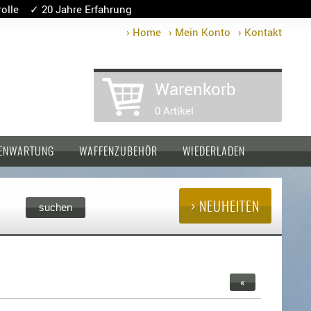
lle ✓ 20 Jahre Erfahrung
› Home
› Mein Konto
› Kontakt
Warenkorb
0 Artikel
ENWARTUNG
WAFFENZUBEHÖR
WIEDERLADEN
› NEUHEITEN
«